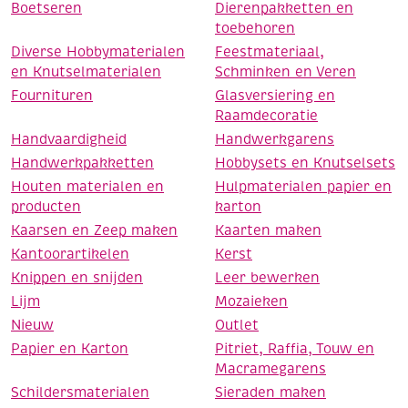
Boetseren
Dierenpakketten en
toebehoren
Diverse Hobbymaterialen
Feestmateriaal,
en Knutselmaterialen
Schminken en Veren
Fournituren
Glasversiering en
Raamdecoratie
Handvaardigheid
Handwerkgarens
Handwerkpakketten
Hobbysets en Knutselsets
Houten materialen en
Hulpmaterialen papier en
producten
karton
Kaarsen en Zeep maken
Kaarten maken
Kantoorartikelen
Kerst
Knippen en snijden
Leer bewerken
Lijm
Mozaieken
Nieuw
Outlet
Papier en Karton
Pitriet, Raffia, Touw en
Macramegarens
Schildersmaterialen
Sieraden maken