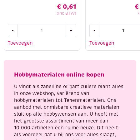
€
0,61
€
(Inc BTW)
Bruynzeel
Edding
-
+
-
super
5100
kleurpotlood,
acrylmarkers
Toevoegen
Toevoegen
wit
middelfijn,
aantal
assortiment
pastel
aantal
Hobbymaterialen online kopen
U vindt als zakelijke of particuliere klant alles
in onze webshop, variërend van
hobbymaterialen tot Tekenmaterialen. Ons
aanbod met onmisbare creatieve materialen
sluit op alle hobbywensen aan. U heeft met
het grootste assortiment van meer dan
10.000 artikelen een ruime keuze. Dit heeft
als voordeel dat u bij ons voor alles slaagt,