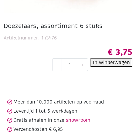
Doezelaars, assortiment 6 stuks
Artikelnummer:
143476
€
3,75
Doezelaars,
In winkelwagen
-
+
assortiment
6
stuks
aantal
Meer dan 10.000 artikelen op voorraad
Levertijd 1 tot 5 werkdagen
Gratis afhalen in onze
showroom
Verzendkosten € 6,95