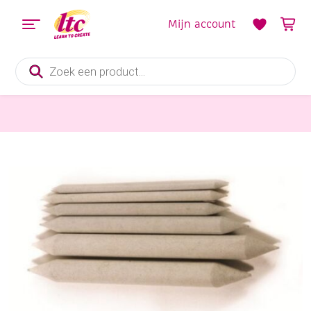
Mijn account
Producten
zoeken
Tekenmaterialen
Doezelaars, assortiment 6 stuks