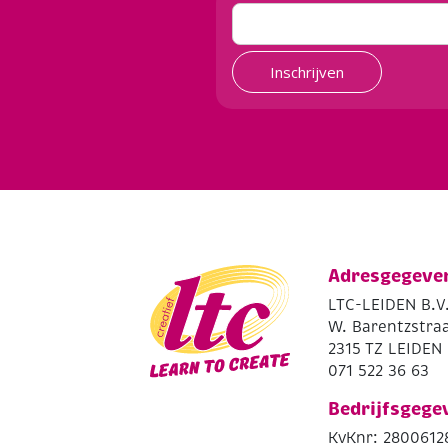
Inschrijven
Adresgegeve
LTC-LEIDEN B.V
W. Barentzstraa
2315 TZ LEIDEN
071 522 36 63
Bedrijfsgege
KvKnr: 2800612