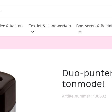
ier & Karton
Textiel & Handwerken
Boetseren & Beel
Duo-punten
per tonmodel
tonmodel
Artikelnummer:
130532