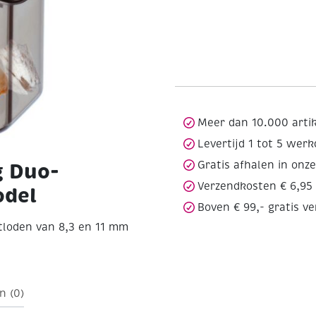
Meer dan 10.000 arti
Levertijd 1 tot 5 wer
Gratis afhalen in onz
g Duo-
Verzendkosten € 6,95
odel
Boven € 99,- gratis v
tloden van 8,3 en 11 mm
n (0)