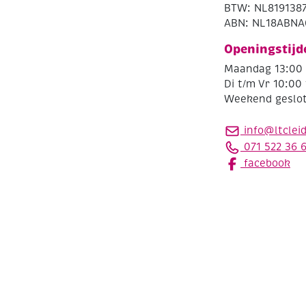
BTW: NL819138
ABN: NL18ABNA
Openingstijd
Maandag 13:00 
Di t/m Vr 10:00 
Weekend geslo
info@ltclei
071 522 36 
facebook