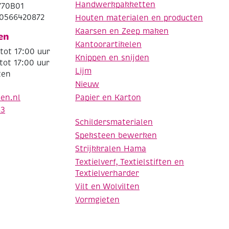
Handwerkpakketten
770B01
0566420872
Houten materialen en producten
Kaarsen en Zeep maken
en
Kantoorartikelen
tot 17:00 uur
Knippen en snijden
tot 17:00 uur
Lijm
ten
Nieuw
Papier en Karton
den.nl
63
Schildersmaterialen
Speksteen bewerken
Strijkkralen Hama
Textielverf, Textielstiften en
Textielverharder
Vilt en Wolvilten
Vormgieten