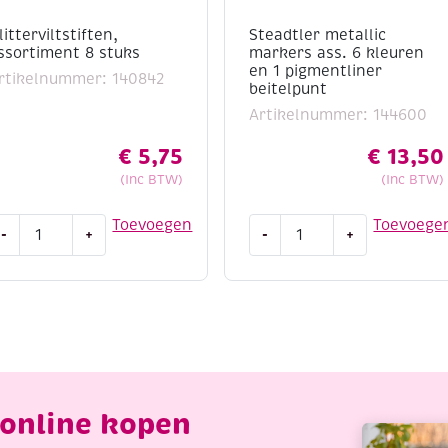
litterviltstiften,
Steadtler metallic
ssortiment 8 stuks
markers ass. 6 kleuren
en 1 pigmentliner
rtikelnummer: 140842
beitelpunt
Artikelnummer: 144600
€
5,75
€
13,50
(Inc BTW)
(Inc BTW)
litterviltstiften,
Steadtler
Toevoegen
Toevoege
-
+
-
+
ssortiment
metallic
markers
tuks
ass.
antal
6
kleuren
en
1
pigmentliner
online kopen
beitelpunt
aantal