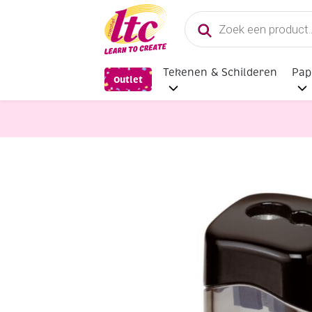
Producten
zoeken
Tekenen & Schilderen
Pap
Outlet
Tekenmaterialen
Duo-puntenslij