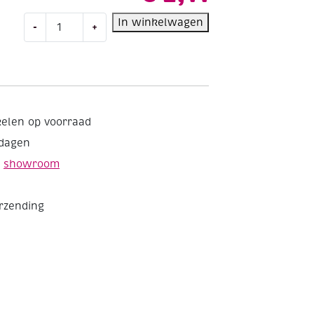
Duo-
In winkelwagen
-
+
puntenslijper
tonmodel
aantal
kelen op voorraad
kdagen
e
showroom
erzending