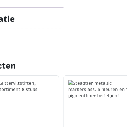
atie
cten