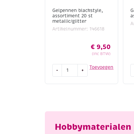
Gelpennen blackstyle,
G
assortiment 20 st
a
metallic/glitter
A
Artikelnummer: 146618
€
9,50
(Inc BTW)
Gelpennen
G
Toevoegen
-
+
blackstyle,
a
assortiment
8
20
s
st
a
metallic/glitter
aantal
Hobbymaterialen 