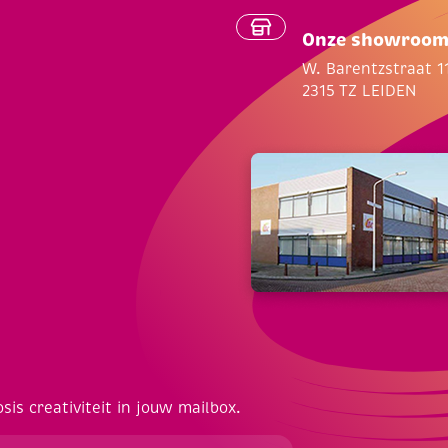
Onze showroo
W. Barentzstraat 1
2315 TZ LEIDEN
osis creativiteit in jouw mailbox.