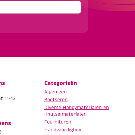
ns
Categorieën
.
Algemeen
t 11-13
Boetseren
Diverse Hobbymaterialen en
Knutselmaterialen
Fournituren
vens
Handvaardigheid
8