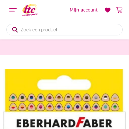
Mijn account
Producten
zoeken
Tekenmaterialen
Eberhard faber kleurpotloden, 2-zijdig gekleurd , 24 stuks 48 kleuren