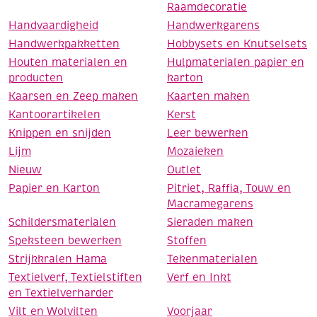
Raamdecoratie
Handvaardigheid
Handwerkgarens
Handwerkpakketten
Hobbysets en Knutselsets
Houten materialen en
Hulpmaterialen papier en
producten
karton
Kaarsen en Zeep maken
Kaarten maken
Kantoorartikelen
Kerst
Knippen en snijden
Leer bewerken
Lijm
Mozaieken
Nieuw
Outlet
Papier en Karton
Pitriet, Raffia, Touw en
Macramegarens
Schildersmaterialen
Sieraden maken
Speksteen bewerken
Stoffen
Strijkkralen Hama
Tekenmaterialen
Textielverf, Textielstiften
Verf en Inkt
en Textielverharder
Vilt en Wolvilten
Voorjaar