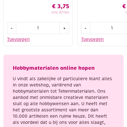
€
3,75
€
(Inc BTW)
Stoepkrijt,
Edding
-
+
-
assortiment
5100
20
acrylmarkers
Toevoegen
Toevoegen
bonken
middelfijn,
aantal
assortiment
feestelijk
aantal
Hobbymaterialen online kopen
U vindt als zakelijke of particuliere klant alles
in onze webshop, variërend van
hobbymaterialen tot Tekenmaterialen. Ons
aanbod met onmisbare creatieve materialen
sluit op alle hobbywensen aan. U heeft met
het grootste assortiment van meer dan
10.000 artikelen een ruime keuze. Dit heeft
als voordeel dat u bij ons voor alles slaagt,