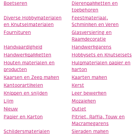
Boetseren
Dierenpakketten en
toebehoren
Diverse Hobbymaterialen
Feestmateriaal,
en Knutselmaterialen
Schminken en Veren
Fournituren
Glasversiering en
Raamdecoratie
Handvaardigheid
Handwerkgarens
Handwerkpakketten
Hobbysets en Knutselsets
Houten materialen en
Hulpmaterialen papier en
producten
karton
Kaarsen en Zeep maken
Kaarten maken
Kantoorartikelen
Kerst
Knippen en snijden
Leer bewerken
Lijm
Mozaieken
Nieuw
Outlet
Papier en Karton
Pitriet, Raffia, Touw en
Macramegarens
Schildersmaterialen
Sieraden maken