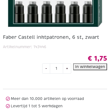
Faber Castell inktpatronen, 6 st, zwart
Artikelnummer:
143446
€
1,75
Faber
In winkelwagen
-
+
Castell
inktpatronen,
6
st,
zwart
aantal
Meer dan 10.000 artikelen op voorraad
Levertijd 1 tot 5 werkdagen