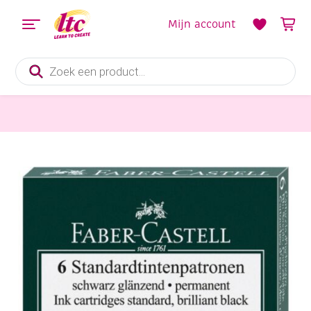
Mijn account
Producten
zoeken
Tekenmaterialen
Faber Castell inktpatronen, 6 st, zwart