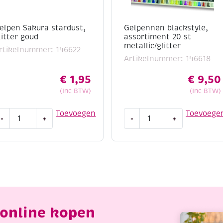
elpen Sakura stardust,
Gelpennen blackstyle,
litter goud
assortiment 20 st
metallic/glitter
rtikelnummer: 146622
Artikelnummer: 146618
€
1,95
€
9,50
(Inc BTW)
(Inc BTW)
elpen
Gelpennen
Toevoegen
Toevoege
-
+
-
+
akura
blackstyle,
tardust,
assortiment
litter
20
oud
st
antal
metallic/glitter
aantal
online kopen