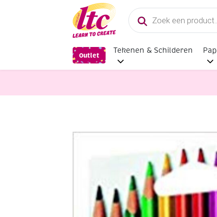
Producten
zoeken
Tekenen & Schilderen
Pap
Outlet
Tekenmaterialen
Giotto Elios-Tri