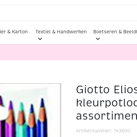
ier & Karton
Textiel & Handwerken
Boetseren & Beel
Giotto Elio
 kleurpotloden, assortiment, 12 stuks
kleurpotlo
assortimen
Artikelnummer:
143600