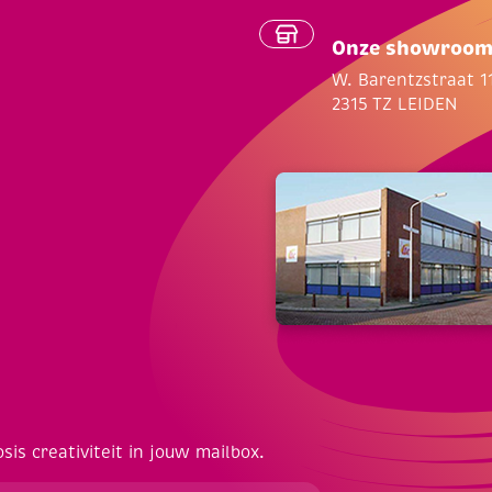
Onze showroo
W. Barentzstraat 1
2315 TZ LEIDEN
osis creativiteit in jouw mailbox.