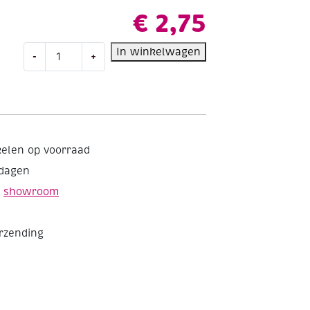
€
2,75
Giotto
In winkelwagen
-
+
Elios-
Tri
kleurpotloden,
assortiment,
12
stuks
kelen op voorraad
aantal
kdagen
e
showroom
erzending