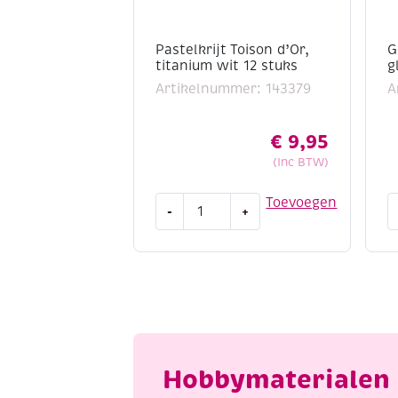
Pastelkrijt Toison d’Or,
G
titanium wit 12 stuks
g
Artikelnummer: 143379
A
€
9,95
(Inc BTW)
Pastelkrijt
G
Toevoegen
-
+
Toison
S
d'Or,
s
titanium
g
wit
g
12
a
stuks
aantal
Hobbymaterialen 