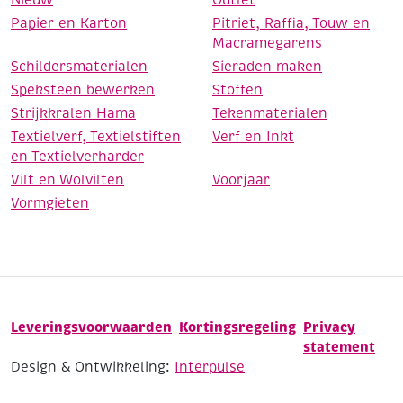
Papier en Karton
Pitriet, Raffia, Touw en
Macramegarens
Schildersmaterialen
Sieraden maken
Speksteen bewerken
Stoffen
Strijkkralen Hama
Tekenmaterialen
Textielverf, Textielstiften
Verf en Inkt
en Textielverharder
Vilt en Wolvilten
Voorjaar
Vormgieten
Leveringsvoorwaarden
Kortingsregeling
Privacy
statement
Design & Ontwikkeling:
Interpulse