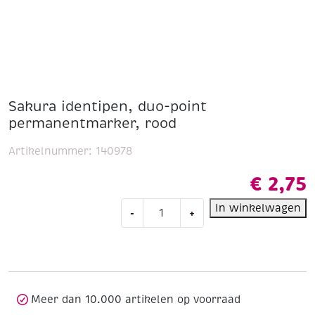
Sakura identipen, duo-point
permanentmarker, rood
Artikelnummer:
140978
€
2,75
Sakura
In winkelwagen
-
+
identipen,
duo-
point
permanentmarker,
rood
aantal
Meer dan 10.000 artikelen op voorraad