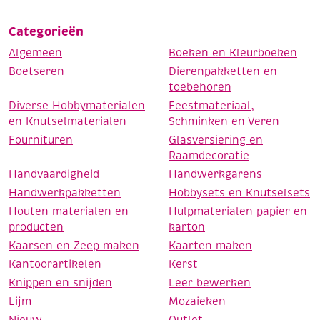
Categorieën
Algemeen
Boeken en Kleurboeken
Boetseren
Dierenpakketten en
toebehoren
Diverse Hobbymaterialen
Feestmateriaal,
en Knutselmaterialen
Schminken en Veren
Fournituren
Glasversiering en
Raamdecoratie
Handvaardigheid
Handwerkgarens
Handwerkpakketten
Hobbysets en Knutselsets
Houten materialen en
Hulpmaterialen papier en
producten
karton
Kaarsen en Zeep maken
Kaarten maken
Kantoorartikelen
Kerst
Knippen en snijden
Leer bewerken
Lijm
Mozaieken
Nieuw
Outlet