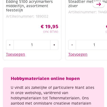
Edding 5100 acrylmarkers
Steadtler metallic m
middelfijn, assortiment
zilver
feestelijk
Artikelnummer: 1446
Artikelnummer: 189002
€
19,95
(Inc BTW)
Edding
Steadtler
-
+
-
5100
metallic
acrylmarkers
marker
Toevoegen
Toevoegen
middelfijn,
zilver
assortiment
aantal
feestelijk
aantal
Hobbymaterialen online kopen
U vindt als zakelijke of particuliere klant alles
in onze webshop, variërend van
hobbymaterialen tot Tekenmaterialen. Ons
aanbod met onmisbare creatieve materialen