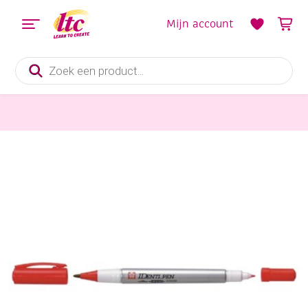
Mijn account
Producten
zoeken
Tekenmaterialen
Sakura identipen, duo-point permanentmarker, rood