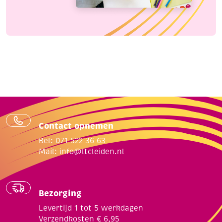
Contact opnemen
Bel: 071 522 36 63
Mail:
info@ltcleiden.nl
Bezorging
Levertijd 1 tot 5 werkdagen
Verzendkosten € 6,95