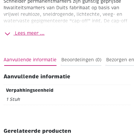
Schneider permanentmarkers zijn gunstig geprijsde
kwaliteitsmarkers van Duits fabrikaat op basis van
vrijwel reukloze, sneldrogende, lichtechte, veeg- en
watervaste gepigmenteerde “cap-off” inkt. De cap-off
inkt betekent dat de markers meerdere dagen zonder
Lees meer ...
dop kunnen liggen zonder uit te drogen. Met
praktische clipdop.
Aanvullende informatie
Beoordelingen (0)
Bezorgen en
Aanvullende informatie
Verpakkingseenheid
1 Stuk
Gerelateerde producten