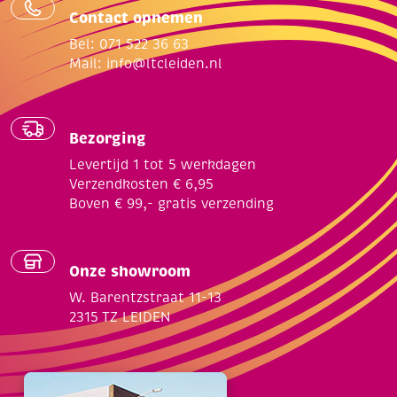
Contact opnemen
Bel: 071 522 36 63
Mail:
info@ltcleiden.nl
Bezorging
Levertijd 1 tot 5 werkdagen
Verzendkosten € 6,95
Boven € 99,- gratis verzending
Onze showroom
W. Barentzstraat 11-13
2315 TZ LEIDEN