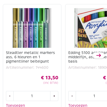
Steadtler metallic markers
Edding 5100 acrylma
ass. 6 kleuren en 1
middelfijn, assortime
pigmentliner beitelpunt
basis
Artikelnummer: 144600
Artikelnummer: 1890
€
13,50
€
(Inc BTW)
Steadtler
Edding
-
+
-
metallic
5100
markers
acrylmarkers
Toevoegen
Toevoegen