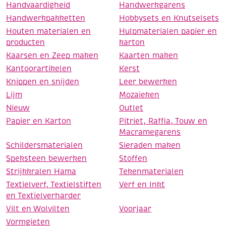
Handvaardigheid
Handwerkgarens
Handwerkpakketten
Hobbysets en Knutselsets
Houten materialen en
Hulpmaterialen papier en
producten
karton
Kaarsen en Zeep maken
Kaarten maken
Kantoorartikelen
Kerst
Knippen en snijden
Leer bewerken
Lijm
Mozaieken
Nieuw
Outlet
Papier en Karton
Pitriet, Raffia, Touw en
Macramegarens
Schildersmaterialen
Sieraden maken
Speksteen bewerken
Stoffen
Strijkkralen Hama
Tekenmaterialen
Textielverf, Textielstiften
Verf en Inkt
en Textielverharder
Vilt en Wolvilten
Voorjaar
Vormgieten