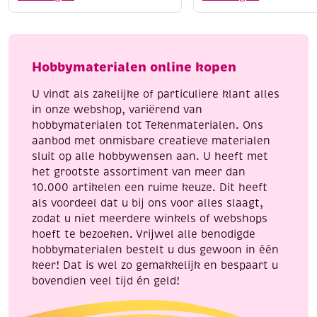
ass.
middelfijn,
6
assortiment
kleuren
basis
en
aantal
Hobbymaterialen online kopen
1
pigmentliner
U vindt als zakelijke of particuliere klant alles
beitelpunt
in onze webshop, variërend van
aantal
hobbymaterialen tot Tekenmaterialen. Ons
aanbod met onmisbare creatieve materialen
sluit op alle hobbywensen aan. U heeft met
het grootste assortiment van meer dan
10.000 artikelen een ruime keuze. Dit heeft
als voordeel dat u bij ons voor alles slaagt,
zodat u niet meerdere winkels of webshops
hoeft te bezoeken. Vrijwel alle benodigde
hobbymaterialen bestelt u dus gewoon in één
keer! Dat is wel zo gemakkelijk en bespaart u
bovendien veel tijd én geld!