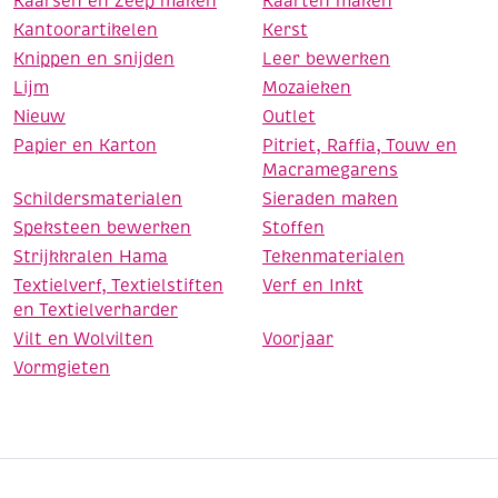
Kaarsen en Zeep maken
Kaarten maken
Kantoorartikelen
Kerst
Knippen en snijden
Leer bewerken
Lijm
Mozaieken
Nieuw
Outlet
Papier en Karton
Pitriet, Raffia, Touw en
Macramegarens
Schildersmaterialen
Sieraden maken
Speksteen bewerken
Stoffen
Strijkkralen Hama
Tekenmaterialen
Textielverf, Textielstiften
Verf en Inkt
en Textielverharder
Vilt en Wolvilten
Voorjaar
Vormgieten