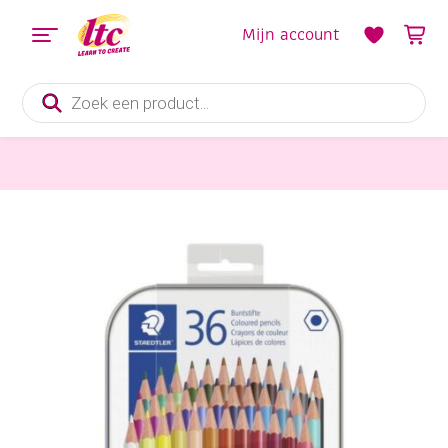
Mijn account
Producten
zoeken
Tekenmaterialen
Staedtler houtvrije kleurpotloden assortiment blik a 36 stuks