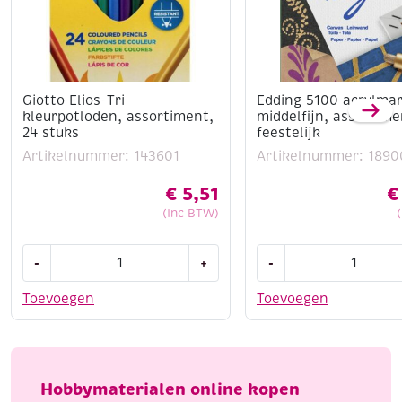
Giotto Elios-Tri
Edding 5100 acrylma
kleurpotloden, assortiment,
middelfijn, assortime
24 stuks
feestelijk
Artikelnummer: 143601
Artikelnummer: 1890
€
5,51
€
(Inc BTW)
Giotto
Edding
-
+
-
Elios-
5100
Tri
acrylmarkers
Toevoegen
Toevoegen
kleurpotloden,
middelfijn,
assortiment,
assortiment
24
feestelijk
stuks
aantal
Hobbymaterialen online kopen
aantal