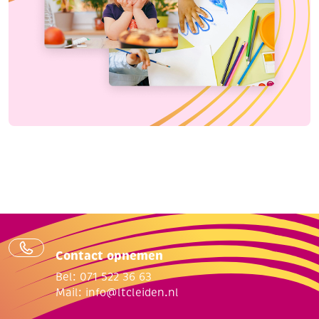
Contact opnemen
Bel: 071 522 36 63
Mail:
info@ltcleiden.nl