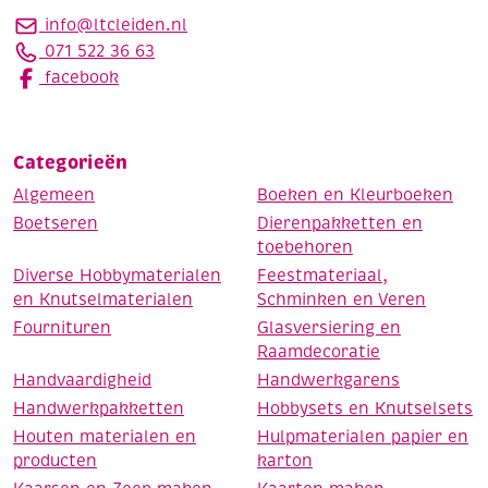
info@ltcleiden.nl
071 522 36 63
facebook
Categorieën
Algemeen
Boeken en Kleurboeken
Boetseren
Dierenpakketten en
toebehoren
Diverse Hobbymaterialen
Feestmateriaal,
en Knutselmaterialen
Schminken en Veren
Fournituren
Glasversiering en
Raamdecoratie
Handvaardigheid
Handwerkgarens
Handwerkpakketten
Hobbysets en Knutselsets
Houten materialen en
Hulpmaterialen papier en
producten
karton