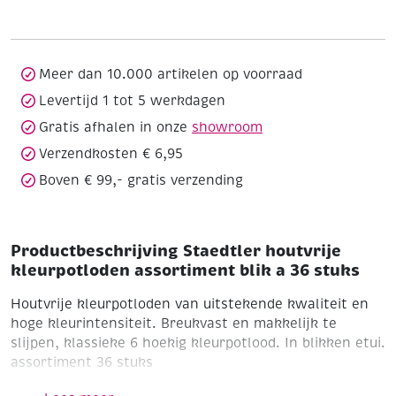
assortiment
blik
a
36
Meer dan 10.000 artikelen op voorraad
stuks
Levertijd 1 tot 5 werkdagen
aantal
Gratis afhalen in onze
showroom
Verzendkosten € 6,95
Boven € 99,- gratis verzending
Productbeschrijving Staedtler houtvrije
kleurpotloden assortiment blik a 36 stuks
Houtvrije kleurpotloden van uitstekende kwaliteit en
hoge kleurintensiteit. Breukvast en makkelijk te
slijpen, klassieke 6 hoekig kleurpotlood. In blikken etui.
assortiment 36 stuks