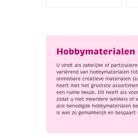
do
d
borduursetje
2
149
P
-
b
Romantic
f
roses
a
aantal
Hobbymaterialen 
U vindt als zakelijke of particulie
variërend van hobbymaterialen to
onmisbare creatieve materialen sl
heeft met het grootste assortime
een ruime keuze. Dit heeft als voor
zodat u niet meerdere winkels of 
alle benodigde hobbymaterialen be
is wel zo gemakkelijk en bespaart 