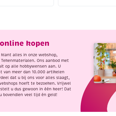
o
3
22
x
erfect
3
utterfly
meter,
lowers
Pretty
antal
pink
aantal
online kopen
re klant alles in onze webshop,
t Tekenmaterialen. Ons aanbod met
uit op alle hobbywensen aan. U
nt van meer dan 10.000 artikelen
deel dat u bij ons voor alles slaagt,
webshops hoeft te bezoeken. Vrijwel
stelt u dus gewoon in één keer! Dat
u bovendien veel tijd én geld!