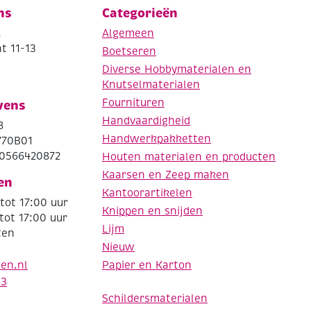
ns
Categorieën
.
Algemeen
t 11-13
Boetseren
Diverse Hobbymaterialen en
Knutselmaterialen
Fournituren
vens
Handvaardigheid
8
Handwerkpakketten
770B01
0566420872
Houten materialen en producten
Kaarsen en Zeep maken
en
Kantoorartikelen
tot 17:00 uur
Knippen en snijden
tot 17:00 uur
Lijm
ten
Nieuw
Papier en Karton
den.nl
63
Schildersmaterialen