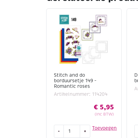
Stitch and do
D
borduursetje 149 –
b
Romantic roses
A
Artikelnummer: 114204
€
5,95
(Inc BTW)
Stitch
D
Toevoegen
-
+
and
a