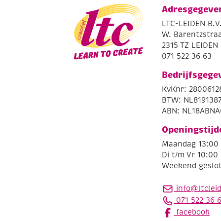
Adresgegeve
LTC-LEIDEN B.V
W. Barentzstraa
2315 TZ LEIDEN
071 522 36 63
Bedrijfsgege
KvKnr: 2800612
BTW: NL819138
ABN: NL18ABNA
Openingstijd
Maandag 13:00 
Di t/m Vr 10:00 
Weekend geslo
info@ltclei
071 522 36 
facebook