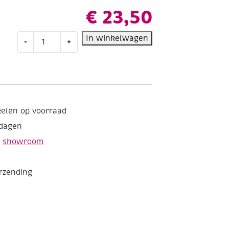
€
23,50
Staedtler
In winkelwagen
-
+
viltstiften
met
dubbele
punt,
assortiment
36st
kelen op voorraad
aantal
kdagen
e
showroom
erzending