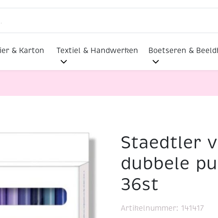
ier & Karton
Textiel & Handwerken
Boetseren & Beel
Staedtler v
tiften met dubbele punt, assortiment 36st
dubbele pu
36st
Artikelnummer:
141417