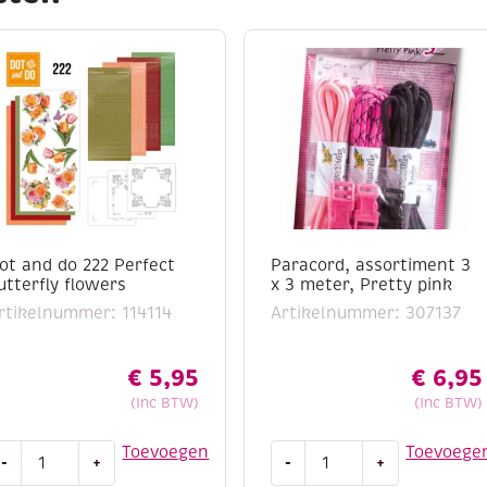
ot and do 222 Perfect
Paracord, assortiment 3
utterfly flowers
x 3 meter, Pretty pink
rtikelnummer: 114114
Artikelnummer: 307137
€
5,95
€
6,95
(Inc BTW)
(Inc BTW)
ot
Paracord,
Toevoegen
Toevoege
-
+
-
+
nd
assortiment