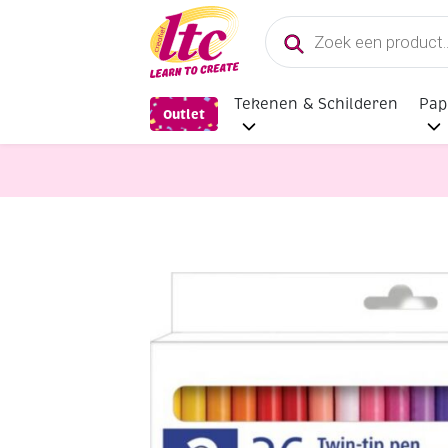
Producten
zoeken
Tekenen & Schilderen
Pap
Outlet
Tekenmaterialen
Staedtler vilts