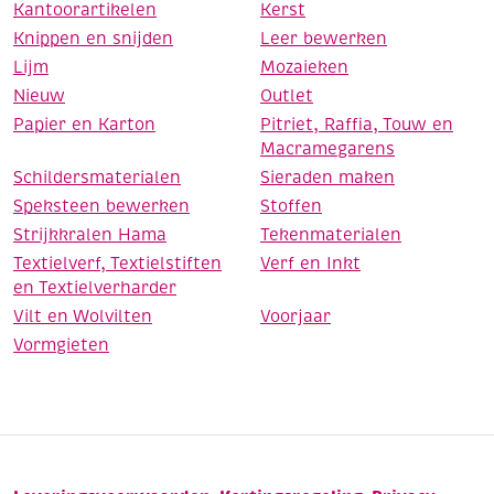
Kantoorartikelen
Kerst
Knippen en snijden
Leer bewerken
Lijm
Mozaieken
Nieuw
Outlet
Papier en Karton
Pitriet, Raffia, Touw en
Macramegarens
Schildersmaterialen
Sieraden maken
Speksteen bewerken
Stoffen
Strijkkralen Hama
Tekenmaterialen
Textielverf, Textielstiften
Verf en Inkt
en Textielverharder
Vilt en Wolvilten
Voorjaar
Vormgieten