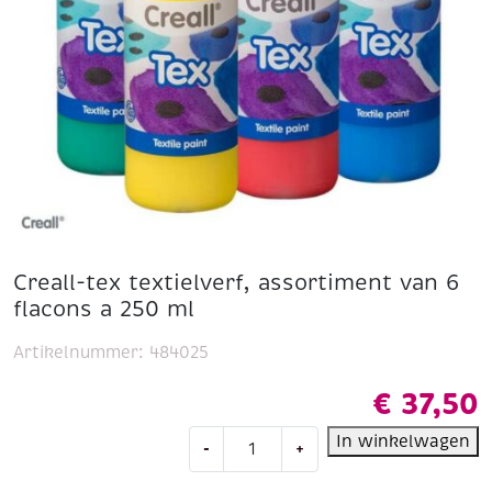
Creall-tex textielverf, assortiment van 6
flacons a 250 ml
Artikelnummer:
484025
€
37,50
Creall-
In winkelwagen
-
+
tex
textielverf,