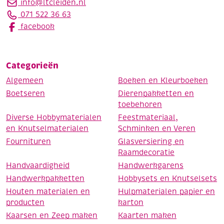
info@ltcleiden.nl
071 522 36 63
facebook
Categorieën
Algemeen
Boeken en Kleurboeken
Boetseren
Dierenpakketten en
toebehoren
Diverse Hobbymaterialen
Feestmateriaal,
en Knutselmaterialen
Schminken en Veren
Fournituren
Glasversiering en
Raamdecoratie
Handvaardigheid
Handwerkgarens
Handwerkpakketten
Hobbysets en Knutselsets
Houten materialen en
Hulpmaterialen papier en
producten
karton
Kaarsen en Zeep maken
Kaarten maken