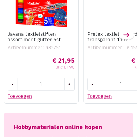
Javana textielstiften
Pretex textielverhard
assortiment glitter 5st
transparant 1 liter
Artikelnummer: 482751
Artikelnummer: 4415
€
21,95
€
(Inc BTW)
Javana
Pretex
-
+
-
textielstiften
textielverharder,
assortiment
transparant
Toevoegen
Toevoegen
glitter
1
5st
liter
aantal
aantal
Hobbymaterialen online kopen