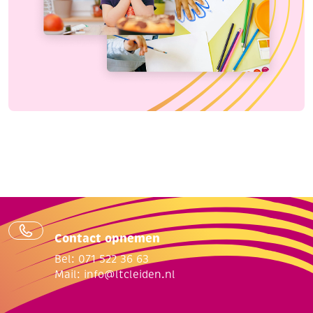
Contact opnemen
Bel: 071 522 36 63
Mail:
info@ltcleiden.nl