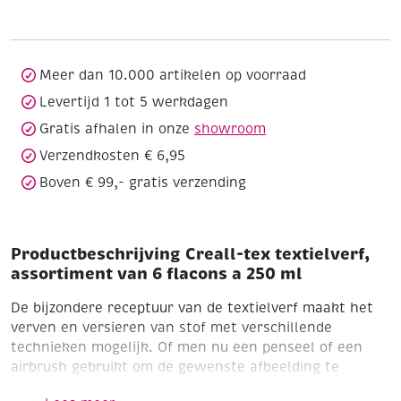
assortiment
van
6
flacons
Meer dan 10.000 artikelen op voorraad
a
Levertijd 1 tot 5 werkdagen
250
Gratis afhalen in onze
showroom
ml
aantal
Verzendkosten € 6,95
Boven € 99,- gratis verzending
Productbeschrijving Creall-tex textielverf,
assortiment van 6 flacons a 250 ml
De bijzondere receptuur van de textielverf maakt het
verven en versieren van stof met verschillende
technieken mogelijk. Of men nu een penseel of een
airbrush gebruikt om de gewenste afbeelding te
verkrijgen, met deze textielverf leert men