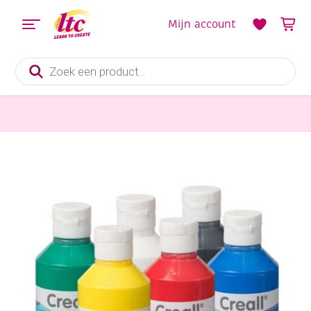
Mijn account
Producten
zoeken
Textielverf, Textielstiften en Textielverharder
Creall-tex textielverf, assortiment van 6 flacons a 250 ml