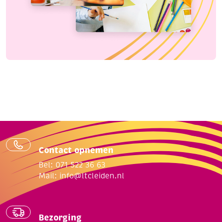
Contact opnemen
Bel: 071 522 36 63
Mail:
info@ltcleiden.nl
Bezorging