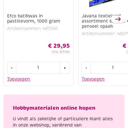
Efco batikwas in
Javana textielverf
pastillevorm, 1000 gram
assortiment 6x20ml 
penseel opaak
Artikelnummer: 481550
Artikelnummer: 4827
€
29,95
€
(Inc BTW)
Efco
Javana
-
+
-
batikwas
textielverf
in
assortiment
Toevoegen
Toevoegen
pastillevorm,
6x20ml
1000
+
gram
penseel
aantal
opaak
Hobbymaterialen online kopen
aantal
U vindt als zakelijke of particuliere klant alles
in onze webshop, variërend van