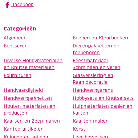
facebook
Categorieën
Algemeen
Boeken en Kleurboeken
Boetseren
Dierenpakketten en
toebehoren
Diverse Hobbymaterialen
Feestmateriaal,
en Knutselmaterialen
Schminken en Veren
Fournituren
Glasversiering en
Raamdecoratie
Handvaardigheid
Handwerkgarens
Handwerkpakketten
Hobbysets en Knutselsets
Houten materialen en
Hulpmaterialen papier en
producten
karton
Kaarsen en Zeep maken
Kaarten maken
Kantoorartikelen
Kerst
Knippen en snijden
Leer bewerken