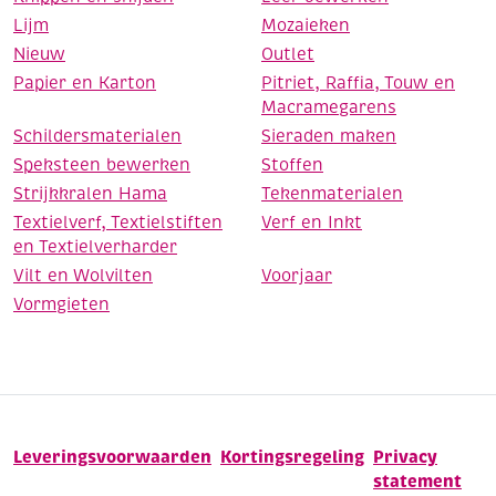
Lijm
Mozaieken
Nieuw
Outlet
Papier en Karton
Pitriet, Raffia, Touw en
Macramegarens
Schildersmaterialen
Sieraden maken
Speksteen bewerken
Stoffen
Strijkkralen Hama
Tekenmaterialen
Textielverf, Textielstiften
Verf en Inkt
en Textielverharder
Vilt en Wolvilten
Voorjaar
Vormgieten
Leveringsvoorwaarden
Kortingsregeling
Privacy
statement