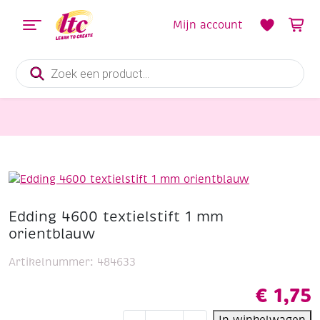
Mijn account
Producten
zoeken
Textielverf, Textielstiften en Textielverharder
Edding 4600 textielstift 1 mm orientblauw
Edding 4600 textielstift 1 mm
orientblauw
Artikelnummer:
484633
€
1,75
Edding
In winkelwagen