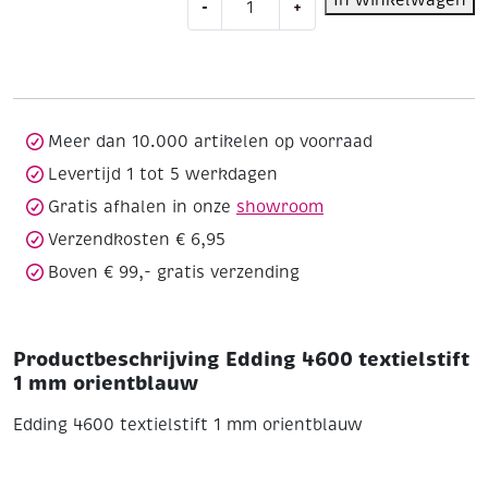
-
+
4600
textielstift
1
mm
orientblauw
aantal
Meer dan 10.000 artikelen op voorraad
Levertijd 1 tot 5 werkdagen
Gratis afhalen in onze
showroom
Verzendkosten € 6,95
Boven € 99,- gratis verzending
Productbeschrijving Edding 4600 textielstift
1 mm orientblauw
Edding 4600 textielstift 1 mm orientblauw