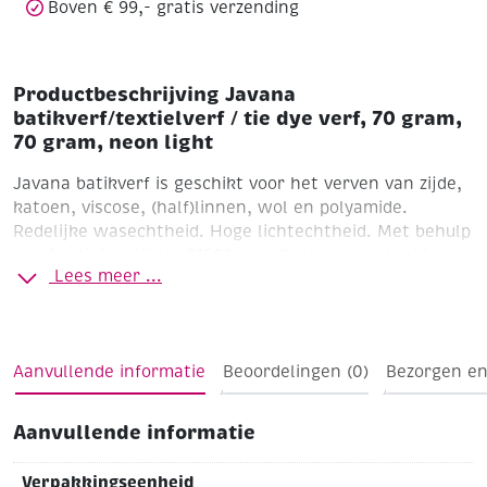
Boven € 99,- gratis verzending
aantal
Productbeschrijving Javana
batikverf/textielverf / tie dye verf, 70 gram,
70 gram, neon light
Javana batikverf is geschikt voor het verven van zijde,
katoen, viscose, (half)linnen, wol en polyamide.
Redelijke wasechtheid. Hoge lichtechtheid. Met behulp
van fixatief (artikel 481581) wordt de wasechtheid
Lees meer ...
sterk verbeterd. Ons advies is de geverfde stof apart te
wassen. Met één verpakking verft u ca. 200 tot 400
gram stof. Bij gebruik van meer stof zwakt de kleur af.
Temperatuur verfbad van 50°C tot 95°C.
Aanvullende informatie
Beoordelingen (0)
Bezorgen en
Flacon 70 gram
Inclusief verfzout
Aanvullende informatie
Goed voor 200 - 400 gram stof
Neon light licht op in
blacklight !!
Verpakkingseenheid