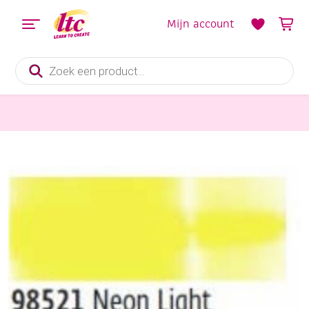
Mijn account
Producten
zoeken
Textielverf, Textielstiften en Textielverharder
Javana batikverf/textielverf / tie dye verf, 70 gram, 70 gram, neon light