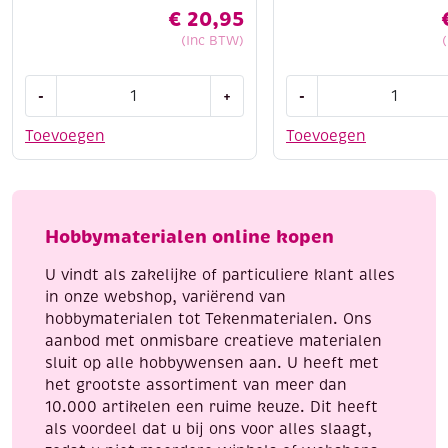
€
20,95
(Inc BTW)
Javana
Creall-
-
+
-
textielverf
Tex
assortiment
textielverf
Toevoegen
Toevoegen
6x20ml
500ml
+
01
penseel
lichtgeel
opaak
aantal
Hobbymaterialen online kopen
aantal
U vindt als zakelijke of particuliere klant alles
in onze webshop, variërend van
hobbymaterialen tot Tekenmaterialen. Ons
aanbod met onmisbare creatieve materialen
sluit op alle hobbywensen aan. U heeft met
het grootste assortiment van meer dan
10.000 artikelen een ruime keuze. Dit heeft
als voordeel dat u bij ons voor alles slaagt,