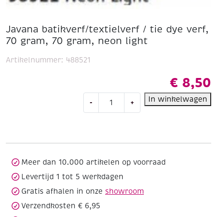
Javana batikverf/textielverf / tie dye verf,
70 gram, 70 gram, neon light
Artikelnummer:
488521
€
8,50
Javana
In winkelwagen
-
+
batikverf/textielverf
/
tie
dye
verf,
70
Meer dan 10.000 artikelen op voorraad
gram,
Levertijd 1 tot 5 werkdagen
70
Gratis afhalen in onze
showroom
gram,
neon
Verzendkosten € 6,95
light