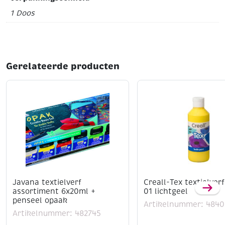
1 Doos
Gerelateerde producten
Javana textielverf
Creall-Tex textielver
assortiment 6x20ml +
01 lichtgeel
penseel opaak
Artikelnummer: 4840
Artikelnummer: 482745