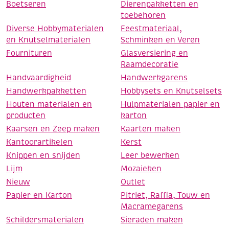
Boetseren
Dierenpakketten en
toebehoren
Diverse Hobbymaterialen
Feestmateriaal,
en Knutselmaterialen
Schminken en Veren
Fournituren
Glasversiering en
Raamdecoratie
Handvaardigheid
Handwerkgarens
Handwerkpakketten
Hobbysets en Knutselsets
Houten materialen en
Hulpmaterialen papier en
producten
karton
Kaarsen en Zeep maken
Kaarten maken
Kantoorartikelen
Kerst
Knippen en snijden
Leer bewerken
Lijm
Mozaieken
Nieuw
Outlet
Papier en Karton
Pitriet, Raffia, Touw en
Macramegarens
Schildersmaterialen
Sieraden maken