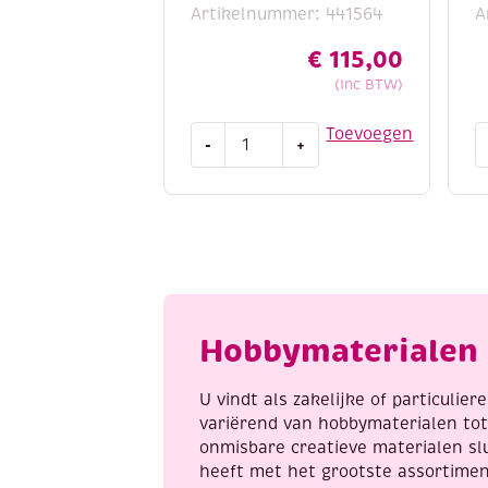
Artikelnummer: 441564
A
€
115,00
(Inc BTW)
Pretex
C
Toevoegen
-
+
textielverharder,
T
transparant
t
5
5
liter
0
aantal
l
a
Hobbymaterialen 
U vindt als zakelijke of particulie
variërend van hobbymaterialen to
onmisbare creatieve materialen sl
heeft met het grootste assortime