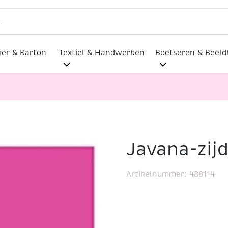
ier & Karton
Textiel & Handwerken
Boetseren & Beel
Javana-zij
lverharder
Javana-zijdeverf 50 ml pink
Artikelnummer:
488114