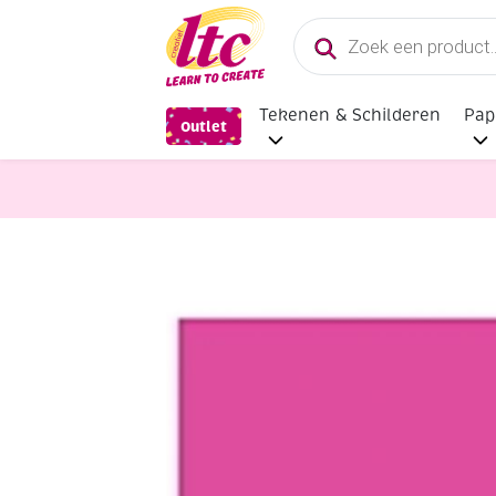
Producten
zoeken
Tekenen & Schilderen
Pap
Outlet
Textielverf, Textielstiften en Textie