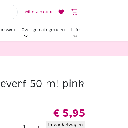
Mijn account
dhouwen
Overige categorieën
Info
deverf 50 ml pink
€
5,95
Javana-
In winkelwagen
-
+