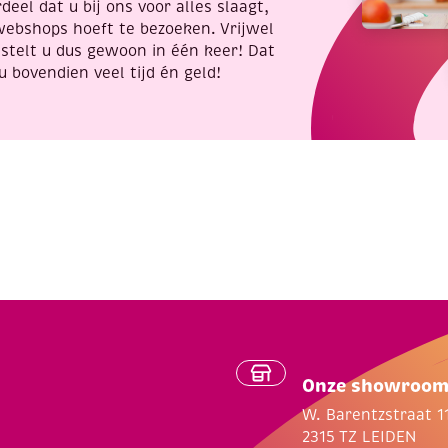
deel dat u bij ons voor alles slaagt,
webshops hoeft te bezoeken. Vrijwel
stelt u dus gewoon in één keer! Dat
u bovendien veel tijd én geld!
Onze showroo
W. Barentzstraat 1
2315 TZ LEIDEN