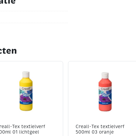
atie
cten
reall-Tex textielverf
Creall-Tex textielverf
00ml 01 lichtgeel
500ml 03 oranje