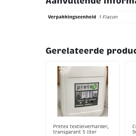
Aanvullende inform
Verpakkingseenheid
1 Flacon
Gerelateerde produ
Pretex textielverharder,
C
transparant 5 liter
5