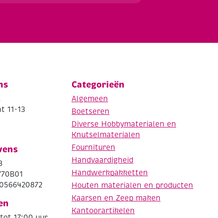
ns
Categorieën
.
Algemeen
t 11-13
Boetseren
Diverse Hobbymaterialen en
Knutselmaterialen
Fournituren
vens
Handvaardigheid
8
Handwerkpakketten
770B01
0566420872
Houten materialen en producten
Kaarsen en Zeep maken
en
Kantoorartikelen
tot 17:00 uur