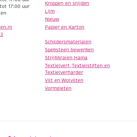
Knippen en snijden
tot 17:00 uur
Lijm
ten
Nieuw
Papier en Karton
den.nl
63
Schildersmaterialen
Speksteen bewerken
Strijkkralen Hama
Textielverf, Textielstiften en
Textielverharder
Vilt en Wolvilten
Vormgieten