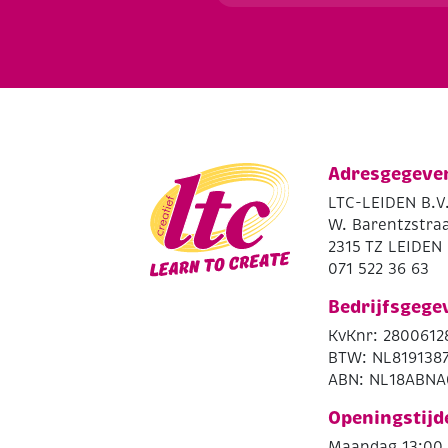
Adresgegeve
LTC-LEIDEN B.V
W. Barentzstraa
2315 TZ LEIDEN
071 522 36 63
Bedrijfsgege
KvKnr: 2800612
BTW: NL819138
ABN: NL18ABNA
Openingstijd
Maandag 13:00 