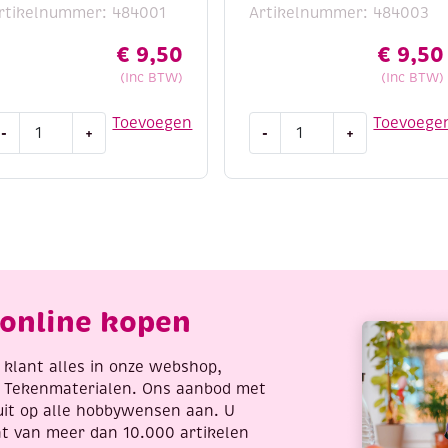
rtikelnummer: 484001
Artikelnummer: 484003
€
9,50
€
9,50
(Inc BTW)
(Inc BTW)
reall-
Creall-
Toevoegen
Toevoege
-
+
-
+
ex
Tex
extielverf
textielverf
00ml
500ml
1
03
ichtgeel
oranje
antal
aantal
online kopen
re klant alles in onze webshop,
t Tekenmaterialen. Ons aanbod met
uit op alle hobbywensen aan. U
nt van meer dan 10.000 artikelen