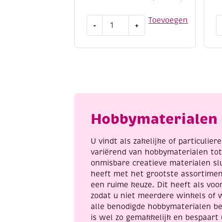
Amsterdam
E
Toevoegen
-
+
reliefpaint
5
/
a
contourpaint,
m
20
a
ml,
b
lichtgoud
a
aantal
Hobbymaterialen 
U vindt als zakelijke of particulie
variërend van hobbymaterialen to
onmisbare creatieve materialen sl
heeft met het grootste assortime
een ruime keuze. Dit heeft als voor
zodat u niet meerdere winkels of 
alle benodigde hobbymaterialen be
is wel zo gemakkelijk en bespaart 