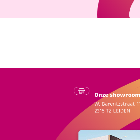
Onze showroo
W. Barentzstraat 1
2315 TZ LEIDEN