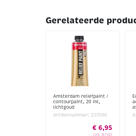
Gerelateerde produ
Amsterdam reliefpaint /
E
contourpaint, 20 ml,
a
lichtgoud
a
Artikelnummer: 237090
A
€
6,95
(Inc BTW)