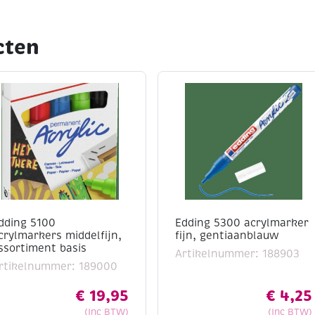
cten
dding 5100
Edding 5300 acrylmarker
crylmarkers middelfijn,
fijn, gentiaanblauw
ssortiment basis
Artikelnummer: 188903
rtikelnummer: 189000
€
19,95
€
4,25
(Inc BTW)
(Inc BTW)