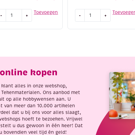
dding
Edding
Toevoegen
Toevoege
-
+
-
+
100
5300
crylmarkers
acrylmarker
iddelfijn,
fijn,
ssortiment
gentiaanblauw
asis
aantal
antal
online kopen
re klant alles in onze webshop,
t Tekenmaterialen. Ons aanbod met
uit op alle hobbywensen aan. U
nt van meer dan 10.000 artikelen
deel dat u bij ons voor alles slaagt,
webshops hoeft te bezoeken. Vrijwel
stelt u dus gewoon in één keer! Dat
u bovendien veel tijd én geld!