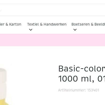
ier & Karton
Textiel & Handwerken
Boetseren & Beel
Basic-color
erf, 1000 ml, 01 lichtgeel
1000 ml, 01
Artikelnummer:
153401