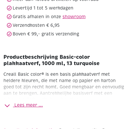
aantal
Levertijd 1 tot 5 werkdagen
Gratis afhalen in onze
showroom
Verzendkosten € 6,95
Boven € 99,- gratis verzending
Productbeschrijving Basic-color
plakkaatverf, 1000 ml, 13 turquoise
Creall Basic color® is een basis plakkaatverf met
heldere kleuren, die met name op papier en karton
goed tot zijn recht komt. Goed mengbaar en eenvoudig
aan te brengen. Aantrekkelijke basisverf met een
scherpe prijs/kwaliteit verhouding.
Lees meer ...
voordelige plakkaatverf op waterbasis
gemiddelde
dekkracht
goede hechting op de meeste ondergronden
langere droogtijd
voor optimale bescherming, aflakken