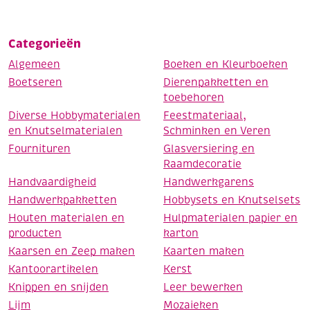
Categorieën
Algemeen
Boeken en Kleurboeken
Boetseren
Dierenpakketten en
toebehoren
Diverse Hobbymaterialen
Feestmateriaal,
en Knutselmaterialen
Schminken en Veren
Fournituren
Glasversiering en
Raamdecoratie
Handvaardigheid
Handwerkgarens
Handwerkpakketten
Hobbysets en Knutselsets
Houten materialen en
Hulpmaterialen papier en
producten
karton
Kaarsen en Zeep maken
Kaarten maken
Kantoorartikelen
Kerst
Knippen en snijden
Leer bewerken
Lijm
Mozaieken