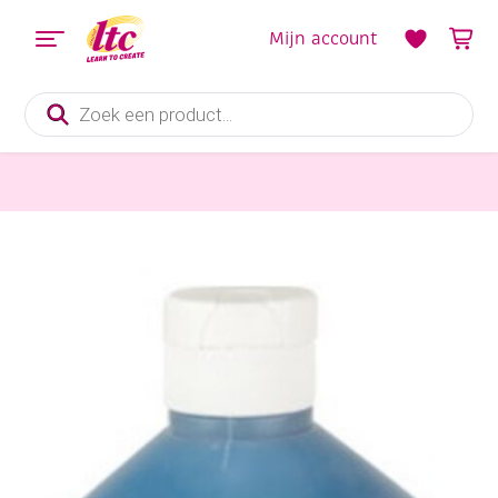
Mijn account
Producten
zoeken
Verf en Inkt
Basic-color plakkaatverf, 1000 ml, 13 turquoise