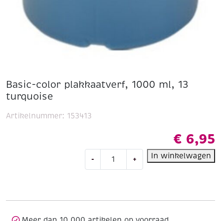
Basic-color plakkaatverf, 1000 ml, 13
turquoise
Artikelnummer:
153413
€
6,95
Basic-
In winkelwagen
-
+
color
plakkaatverf,
1000
ml,
13
turquoise
Meer dan 10.000 artikelen op voorraad