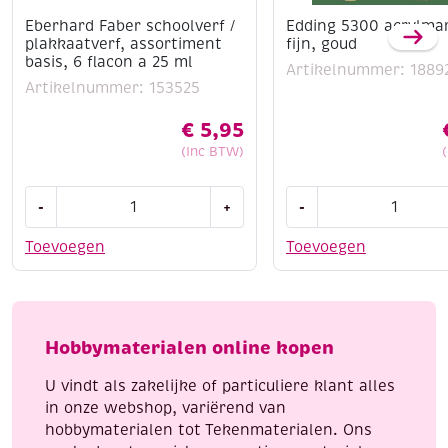
Eberhard Faber schoolverf /
Edding 5300 acrylma
plakkaatverf, assortiment
fijn, goud
basis, 6 flacon a 25 ml
Artikelnummer: 1889
Artikelnummer: 153525
€
5,95
(Inc BTW)
Eberhard
Edding
-
+
-
Faber
5300
schoolverf
acrylmarker
Toevoegen
Toevoegen
/
fijn,
plakkaatverf,
goud
assortiment
aantal
basis,
Hobbymaterialen online kopen
6
flacon
U vindt als zakelijke of particuliere klant alles
a
in onze webshop, variërend van
25
hobbymaterialen tot Tekenmaterialen. Ons
ml