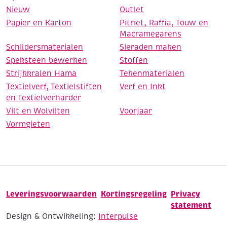
Nieuw
Outlet
Papier en Karton
Pitriet, Raffia, Touw en
Macramegarens
Schildersmaterialen
Sieraden maken
Speksteen bewerken
Stoffen
Strijkkralen Hama
Tekenmaterialen
Textielverf, Textielstiften
Verf en Inkt
en Textielverharder
Vilt en Wolvilten
Voorjaar
Vormgieten
Leveringsvoorwaarden
Kortingsregeling
Privacy
statement
Design & Ontwikkeling:
Interpulse