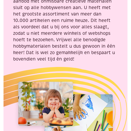
aanbod met onmisbare creatieve materialen
aantal
sluit op alle hobbywensen aan. U heeft met
het grootste assortiment van meer dan
10.000 artikelen een ruime keuze. Dit heeft
als voordeel dat u bij ons voor alles slaagt,
zodat u niet meerdere winkels of webshops
hoeft te bezoeken. Vrijwel alle benodigde
hobbymaterialen bestelt u dus gewoon in één
keer! Dat is wel zo gemakkelijk en bespaart u
bovendien veel tijd én geld!