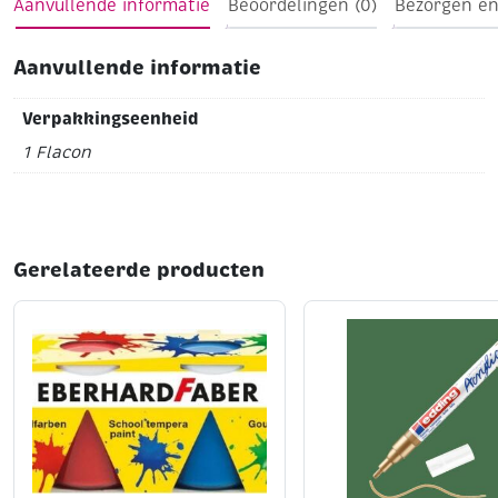
met Creall Varnish
Aanvullende informatie
Beoordelingen (0)
Bezorgen en
Flacon van 1000 ml met handige afsluitbare doseertuit
Aanvullende informatie
!
Verpakkingseenheid
1 Flacon
Gerelateerde producten