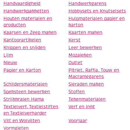
Handvaardigheid
Handwerkgarens
Handwerkpakketten
Hobbysets en Knutselsets
Houten materialen en
Hulpmaterialen papier en
producten
karton
Kaarsen en Zeep maken
Kaarten maken
Kantoorartikelen
Kerst
Knippen en snijden
Leer bewerken
Lijm
Mozaieken
Nieuw
Outlet
Papier en Karton
Pitriet, Raffia, Touw en
Macramegarens
Schildersmaterialen
Sieraden maken
Speksteen bewerken
Stoffen
Strijkkralen Hama
Tekenmaterialen
Textielverf, Textielstiften
Verf en Inkt
en Textielverharder
Vilt en Wolvilten
Voorjaar
Vormgieten