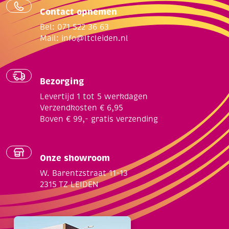
Contact opnemen
Bel: 071 522 36 63
Mail:
info@ltcleiden.nl
Bezorging
Levertijd 1 tot 5 werkdagen
Verzendkosten € 6,95
Boven € 99,- gratis verzending
Onze showroom
W. Barentzstraat 11-13
2315 TZ LEIDEN