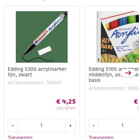
Edding 5300 acrylmarker
Edding 5100 acrylma
fijn, zwart
middelfijn, assortime
basis
Artikelnummer: 188901
Artikelnummer: 1890
€
4,25
€
(Inc BTW)
Edding
Edding
-
+
-
5300
5100
acrylmarker
acrylmarkers
Toevoegen
Toevoegen