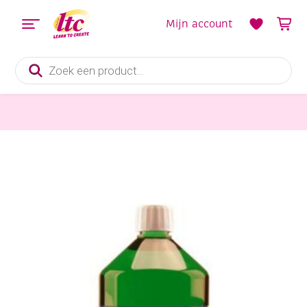
Mijn account
Producten
zoeken
Verf en Inkt
Collall aquatint tekeninkt, 1000 ml, donkergroen