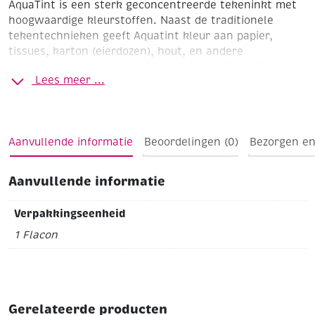
AquaTint is een sterk geconcentreerde tekeninkt met
hoogwaardige kleurstoffen. Naast de traditionele
tekentechnieken geeft Aquatint kleur aan papier,
tissues, karton (eierdozen), hout, en andere
absorberende materialen (o.a. wattenbollen).
Veel
Lees meer ...
technieken zijn mogelijk met behulp van
hulpmaterialen zoals penselen, druppel-pipet (156781),
spatraam (141360), sprayflacon (156780), refill-brush
(156782), waskrijt enz..
Aanvullende informatie
Beoordelingen (0)
Bezorgen en
Aanvullende informatie
Verpakkingseenheid
1 Flacon
Gerelateerde producten