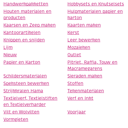
Handwerkpakketten
Hobbysets en Knutselsets
Houten materialen en
Hulpmaterialen papier en
producten
karton
Kaarsen en Zeep maken
Kaarten maken
Kantoorartikelen
Kerst
Knippen en snijden
Leer bewerken
Lijm
Mozaieken
Nieuw
Outlet
Papier en Karton
Pitriet, Raffia, Touw en
Macramegarens
Schildersmaterialen
Sieraden maken
Speksteen bewerken
Stoffen
Strijkkralen Hama
Tekenmaterialen
Textielverf, Textielstiften
Verf en Inkt
en Textielverharder
Vilt en Wolvilten
Voorjaar
Vormgieten