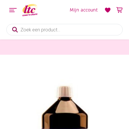
Mijn account
Producten
zoeken
Verf en Inkt
Collall aquatint tekeninkt, 1000 ml, zwart