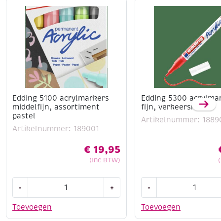
Edding 5100 acrylmarkers
Edding 5300 acrylma
middelfijn, assortiment
fijn, verkeersrood
pastel
Artikelnummer: 1889
Artikelnummer: 189001
€
19,95
(Inc BTW)
Edding
Edding
-
+
-
5100
5300
acrylmarkers
acrylmarker
Toevoegen
Toevoegen
middelfijn,
fijn,