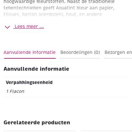
hoogwaardige kleurstoffen. Naast de traditionele
tekentechnieken geeft Aquatint kleur aan papier,
tissues, karton (eierdozen), hout, en andere
absorberende materialen (o.a. wattenbollen).
Veel
Lees meer ...
technieken zijn mogelijk met behulp van
hulpmaterialen zoals penselen, druppel-pipet (156781),
spatraam (141360), sprayflacon (156780), refill-brush
(156782), waskrijt enz..
Aanvullende informatie
Beoordelingen (0)
Bezorgen en
Aanvullende informatie
Verpakkingseenheid
1 Flacon
Gerelateerde producten