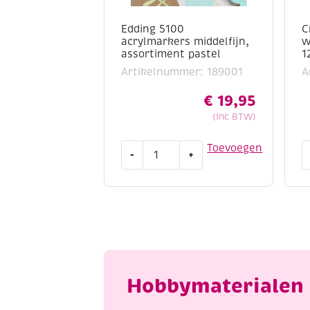
Edding 5100
C
acrylmarkers middelfijn,
w
assortiment pastel
1
Artikelnummer: 189001
A
€
19,95
(Inc BTW)
Edding
C
Toevoegen
-
+
5100
w
acrylmarkers
w
middelfijn,
a
assortiment
1
pastel
n
aantal
a
Hobbymaterialen 