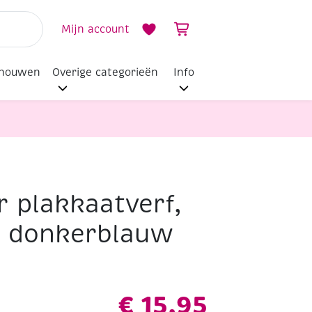
Mijn account
dhouwen
Overige categorieën
Info
r plakkaatverf,
8 donkerblauw
€
15,95