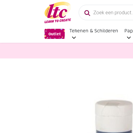
Producten
zoeken
Tekenen & Schilderen
Pap
Outlet
Verf en Inkt
Creall-color plakkaa