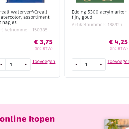
reall waterverf/Creall-
Edding 5300 acrylmarker
atercolor, assortiment
fijn, goud
2 napjes
Artikelnummer: 188924
rtikelnummer: 150385
€
3,75
€
4,25
(Inc BTW)
(Inc BTW)
reall
Edding
Toevoegen
Toevoege
-
+
-
+
aterverf/Creall-
5300
atercolor,
acrylmarker
ssortiment
fijn,
2
goud
apjes
aantal
antal
online kopen