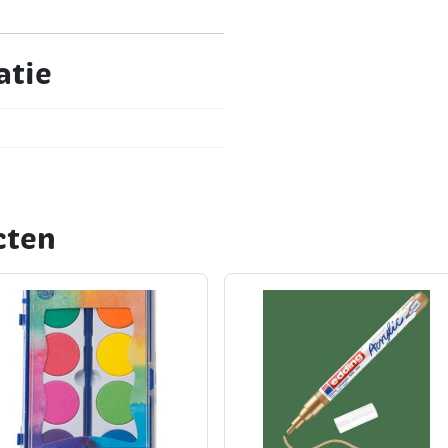
atie
cten