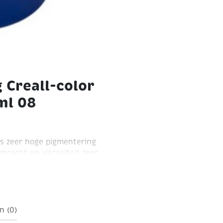
 Creall-color
ml 08
is
zeer hoge pigmentering
racht en viscositeit
zeer
op de meeste
ng, aflakken met Creall
n
n (0)