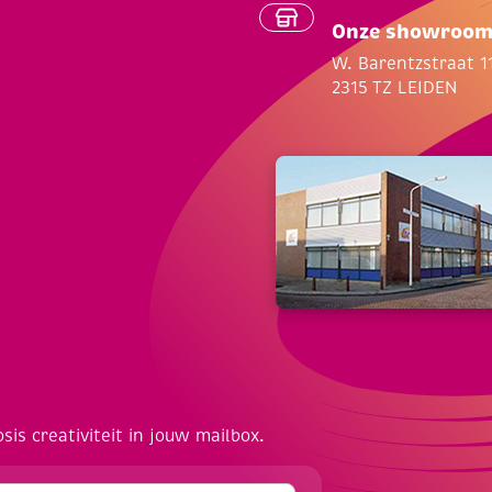
Onze showroo
W. Barentzstraat 1
2315 TZ LEIDEN
osis creativiteit in jouw mailbox.