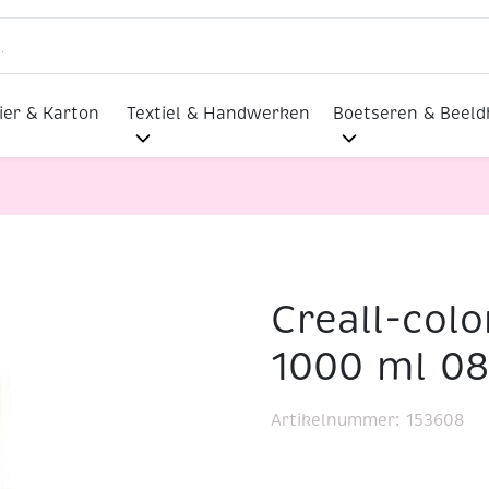
ier & Karton
Textiel & Handwerken
Boetseren & Beel
Creall-colo
tverf, 1000 ml 08 donkerblauw
1000 ml 0
Artikelnummer:
153608