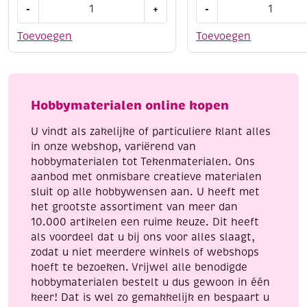
Amsterdam
Amsterdam
-
+
-
reliefpaint
reliefpaint
/
/
Toevoegen
Toevoegen
contourpaint,
contourpaint,
20
20
ml,
ml,
brons
zilver
Hobbymaterialen online kopen
aantal
aantal
U vindt als zakelijke of particuliere klant alles
in onze webshop, variërend van
hobbymaterialen tot Tekenmaterialen. Ons
aanbod met onmisbare creatieve materialen
sluit op alle hobbywensen aan. U heeft met
het grootste assortiment van meer dan
10.000 artikelen een ruime keuze. Dit heeft
als voordeel dat u bij ons voor alles slaagt,
zodat u niet meerdere winkels of webshops
hoeft te bezoeken. Vrijwel alle benodigde
hobbymaterialen bestelt u dus gewoon in één
keer! Dat is wel zo gemakkelijk en bespaart u