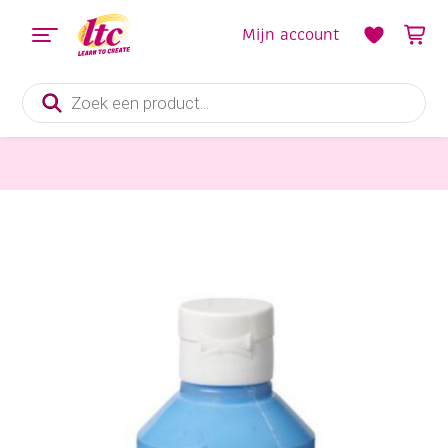
Mijn account
Producten
zoeken
Verf en Inkt
Creall fluorverf, 250 ml, blauw