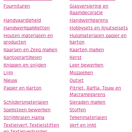
Fournituren
Glasversiering en
Raamdecoratie
Handvaardigheid
Handwerkgarens
Handwerkpakketten
Hobbysets en Knutselsets
Houten materialen en
Hulpmaterialen papier en
producten
karton
Kaarsen en Zeep maken
Kaarten maken
Kantoorartikelen
Kerst
Knippen en snijden
Leer bewerken
Lijm
Mozaieken
Nieuw
Outlet
Papier en Karton
Pitriet, Raffia, Touw en
Macramegarens
Schildersmaterialen
Sieraden maken
Speksteen bewerken
Stoffen
Strijkkralen Hama
Tekenmaterialen
Textielverf, Textielstiften
Verf en Inkt
en Textielverharder