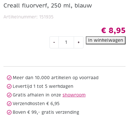
Creall fluorverf, 250 ml, blauw
Artikelnummer:
151935
€
8,95
Creall
In winkelwagen
-
+
fluorverf,
250
ml,
blauw
aantal
Meer dan 10.000 artikelen op voorraad
Levertijd 1 tot 5 werkdagen
Gratis afhalen in onze
showroom
Verzendkosten € 6,95
Boven € 99,- gratis verzending