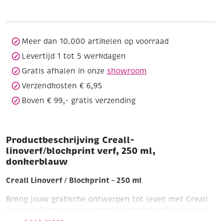
250
ml,
donkerblauw
aantal
Meer dan 10.000 artikelen op voorraad
Levertijd 1 tot 5 werkdagen
Gratis afhalen in onze
showroom
Verzendkosten € 6,95
Boven € 99,- gratis verzending
Productbeschrijving Creall-
linoverf/blockprint verf, 250 ml,
donkerblauw
Creall Linoverf / Blockprint – 250 ml
Breng jouw grafische ontwerpen tot leven met Creall
linoverf! Deze hoogwaardige blockprintverf is speciaal
ontwikkeld voor het afdrukken van lino-, hout- en