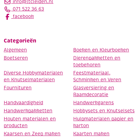
info@ltcleiden.nl
071 522 36 63
facebook
Categorieën
Algemeen
Boeken en Kleurboeken
Boetseren
Dierenpakketten en
toebehoren
Diverse Hobbymaterialen
Feestmateriaal,
en Knutselmaterialen
Schminken en Veren
Fournituren
Glasversiering en
Raamdecoratie
Handvaardigheid
Handwerkgarens
Handwerkpakketten
Hobbysets en Knutselsets
Houten materialen en
Hulpmaterialen papier en
producten
karton
Kaarsen en Zeep maken
Kaarten maken