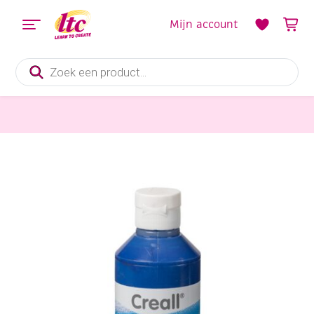
Mijn account
Producten
zoeken
Verf en Inkt
Creall-linoverf/blockprint verf, 250 ml, donkerblauw