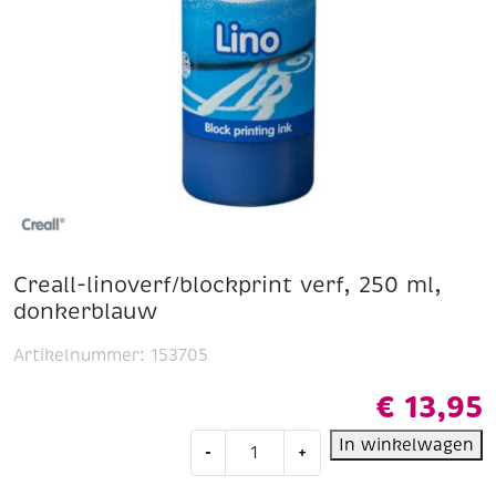
Creall-linoverf/blockprint verf, 250 ml,
donkerblauw
Artikelnummer:
153705
€
13,95
Creall-
In winkelwagen
-
+
linoverf/blockprint
verf,