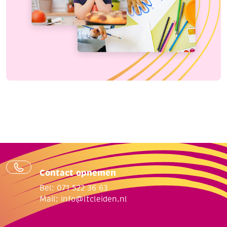
Contact opnemen
Bel: 071 522 36 63
Mail:
info@ltcleiden.nl