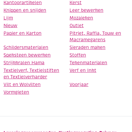
Kantoorartikelen
Kerst
Knippen en snijden
Leer bewerken
Lijm
Mozaieken
Nieuw
Outlet
Papier en Karton
Pitriet, Raffia, Touw en
Macramegarens
Schildersmaterialen
Sieraden maken
Speksteen bewerken
Stoffen
Strijkkralen Hama
Tekenmaterialen
Textielverf, Textielstiften
Verf en Inkt
en Textielverharder
Vilt en Wolvilten
Voorjaar
Vormgieten