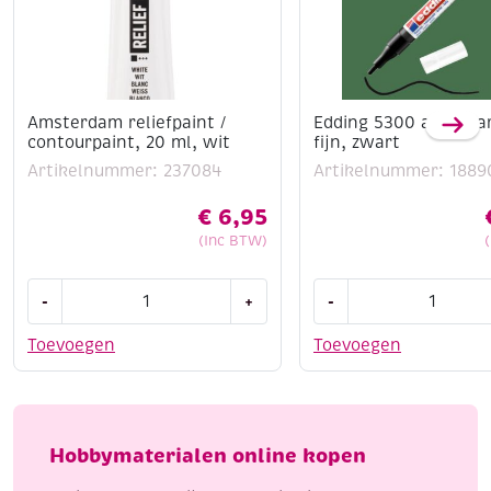
hobbygebruik!
Amsterdam reliefpaint /
Edding 5300 acrylma
contourpaint, 20 ml, wit
fijn, zwart
Artikelnummer: 237084
Artikelnummer: 1889
€
6,95
(Inc BTW)
Amsterdam
Edding
-
+
-
reliefpaint
5300
/
acrylmarker
Toevoegen
Toevoegen
contourpaint,
fijn,
20
zwart
ml,
aantal
wit
Hobbymaterialen online kopen
aantal