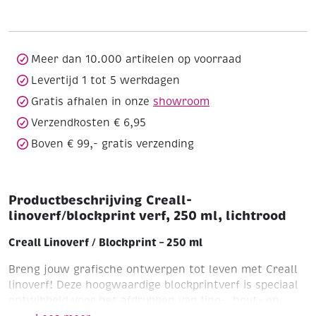
250
ml,
lichtrood
aantal
Meer dan 10.000 artikelen op voorraad
Levertijd 1 tot 5 werkdagen
Gratis afhalen in onze
showroom
Verzendkosten € 6,95
Boven € 99,- gratis verzending
Productbeschrijving Creall-
linoverf/blockprint verf, 250 ml, lichtrood
Creall Linoverf / Blockprint – 250 ml
Breng jouw grafische ontwerpen tot leven met Creall
linoverf! Deze hoogwaardige blockprintverf is speciaal
ontwikkeld voor het afdrukken van lino-, hout- en
andere drukvormen. Dankzij de uitstekende dekking en