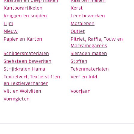
Kaarsen en Zeep maken
Kaarten maken
Kantoorartikelen
Kerst
Knippen en snijden
Leer bewerken
Lijm
Mozaieken
Nieuw
Outlet
Papier en Karton
Pitriet, Raffia, Touw en
Macramegarens
Schildersmaterialen
Sieraden maken
Speksteen bewerken
Stoffen
Strijkkralen Hama
Tekenmaterialen
Textielverf, Textielstiften
Verf en Inkt
en Textielverharder
Vilt en Wolvilten
Voorjaar
Vormgieten