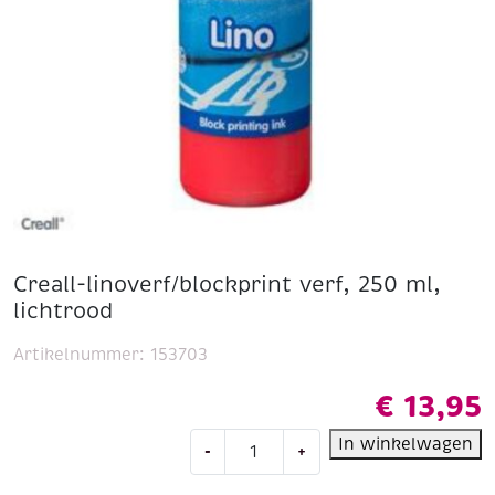
Creall-linoverf/blockprint verf, 250 ml,
lichtrood
Artikelnummer:
153703
€
13,95
Creall-
In winkelwagen
-
+
linoverf/blockprint
verf,