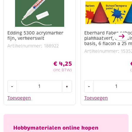
Edding 5300 acrylmarker
Eberhard Faber schoo
fijn, verkeerswit
plakkaatverf, assort
basis, 6 flacon a 25 m
Artikelnummer: 188922
Artikelnummer: 1535
€
4,25
(Inc BTW)
Edding
Eberhard
-
+
-
5300
Faber
acrylmarker
schoolverf
Toevoegen
Toevoegen
fijn,
/
verkeerswit
plakkaatverf,
aantal
assortiment
basis,
Hobbymaterialen online kopen
6