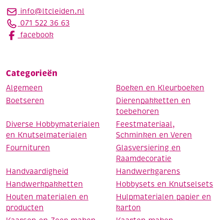
info@ltcleiden.nl
071 522 36 63
facebook
Categorieën
Algemeen
Boeken en Kleurboeken
Boetseren
Dierenpakketten en
toebehoren
Diverse Hobbymaterialen
Feestmateriaal,
en Knutselmaterialen
Schminken en Veren
Fournituren
Glasversiering en
Raamdecoratie
Handvaardigheid
Handwerkgarens
Handwerkpakketten
Hobbysets en Knutselsets
Houten materialen en
Hulpmaterialen papier en
producten
karton