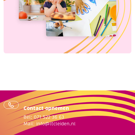
Contact opnemen
Bel: 071 522 36 63
Mail:
info@ltcleiden.nl