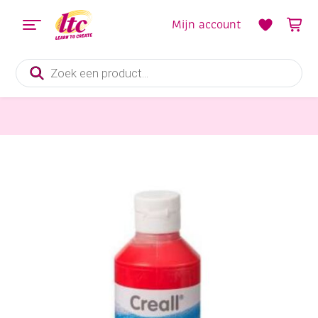
Mijn account
Producten
zoeken
Verf en Inkt
Creall-linoverf/blockprint verf, 250 ml, lichtrood