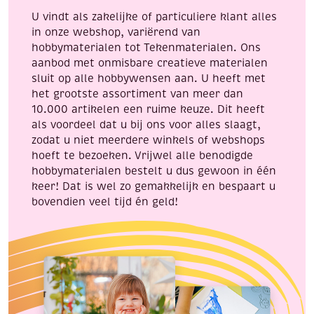
flacon
U vindt als zakelijke of particuliere klant alles
a
in onze webshop, variërend van
25
hobbymaterialen tot Tekenmaterialen. Ons
ml
aanbod met onmisbare creatieve materialen
aantal
sluit op alle hobbywensen aan. U heeft met
het grootste assortiment van meer dan
10.000 artikelen een ruime keuze. Dit heeft
als voordeel dat u bij ons voor alles slaagt,
zodat u niet meerdere winkels of webshops
hoeft te bezoeken. Vrijwel alle benodigde
hobbymaterialen bestelt u dus gewoon in één
keer! Dat is wel zo gemakkelijk en bespaart u
bovendien veel tijd én geld!