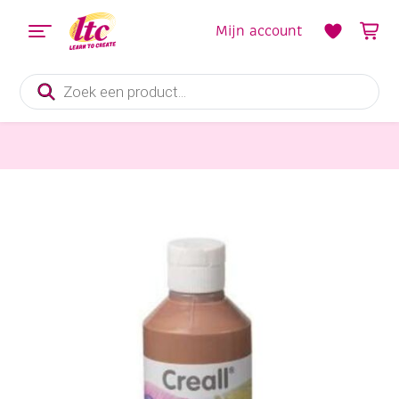
Mijn account
Producten
zoeken
Verf en Inkt
Creall-pearl parelmoerverf, 500 ml, 12 bruin