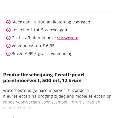
500
ml,
12
bruin
Meer dan 10.000 artikelen op voorraad
aantal
Levertijd 1 tot 5 werkdagen
Gratis afhalen in onze
showroom
Verzendkosten € 6,95
Boven € 99,- gratis verzending
Productbeschrijving Creall-pearl
parelmoerverf, 500 ml, 12 bruin
waterbestendige parelmoerverf
bijzondere
kleureffecten
na droging zijdeglans
mooie effecten op
ronde voorwerpen
voor stempel-, druk-, kras en
vouwtechniek