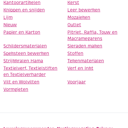
Kantoorartikelen
Kerst
Knippen en snijden
Leer bewerken
Lijm
Mozaieken
Nieuw
Outlet
Papier en Karton
Pitriet, Raffia, Touw en
Macramegarens
Schildersmaterialen
Sieraden maken
Speksteen bewerken
Stoffen
Strijkkralen Hama
Tekenmaterialen
Textielverf, Textielstiften
Verf en Inkt
en Textielverharder
Vilt en Wolvilten
Voorjaar
Vormgieten