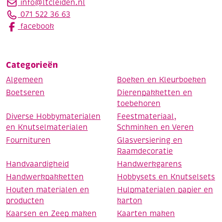
info@ltcleiden.nl
071 522 36 63
facebook
Categorieën
Algemeen
Boeken en Kleurboeken
Boetseren
Dierenpakketten en
toebehoren
Diverse Hobbymaterialen
Feestmateriaal,
en Knutselmaterialen
Schminken en Veren
Fournituren
Glasversiering en
Raamdecoratie
Handvaardigheid
Handwerkgarens
Handwerkpakketten
Hobbysets en Knutselsets
Houten materialen en
Hulpmaterialen papier en
producten
karton
Kaarsen en Zeep maken
Kaarten maken