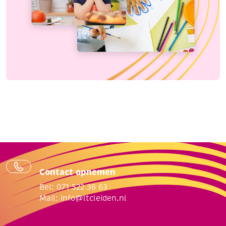
Contact opnemen
Bel: 071 522 36 63
Mail:
info@ltcleiden.nl