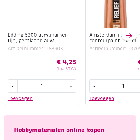
Edding 5300 acrylmarker
Amsterdam reliefpain
fijn, gentiaanblauw
contourpaint, 20 ml,
Artikelnummer: 188903
Artikelnummer: 2370
€
4,25
(Inc BTW)
Edding
Amsterdam
-
+
-
5300
reliefpaint
acrylmarker
/
Toevoegen
Toevoegen
fijn,
contourpaint,
gentiaanblauw
20
aantal
ml,
brons
Hobbymaterialen online kopen
aantal