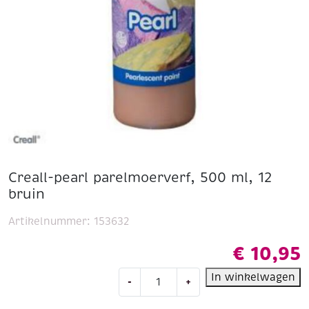
Creall-pearl parelmoerverf, 500 ml, 12
bruin
Artikelnummer:
153632
€
10,95
Creall-
In winkelwagen
-
+
pearl
parelmoerverf,