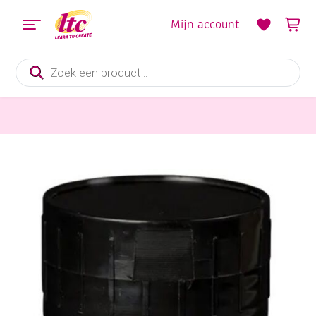
Mijn account
Producten
zoeken
Verf en Inkt
Creall studio acrylics, Acrylverf, 500 ml, 32 Phtaloblauw