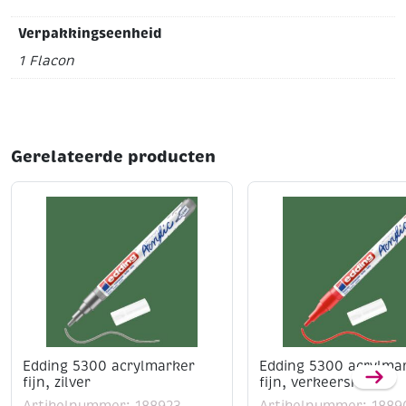
phtaloblauw
dekkend
Flacon van 500 ml
Verpakkingseenheid
1 Flacon
Gerelateerde producten
Edding 5300 acrylmarker
Edding 5300 acrylma
fijn, zilver
fijn, verkeersrood