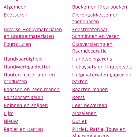
Algemeen
Boeken en Kleurboeken
Boetseren
Dierenpakketten en
toebehoren
Diverse Hobbymaterialen
Feestmateriaal,
en Knutselmaterialen
Schminken en Veren
Fournituren
Glasversiering en
Raamdecoratie
Handvaardigheid
Handwerkgarens
Handwerkpakketten
Hobbysets en Knutselsets
Houten materialen en
Hulpmaterialen papier en
producten
karton
Kaarsen en Zeep maken
Kaarten maken
Kantoorartikelen
Kerst
Knippen en snijden
Leer bewerken
Lijm
Mozaieken
Nieuw
Outlet
Papier en Karton
Pitriet, Raffia, Touw en
Macramegarens