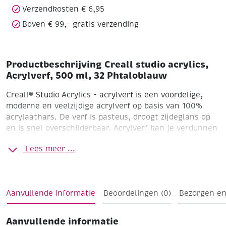
Verzendkosten € 6,95
Boven € 99,- gratis verzending
Productbeschrijving Creall studio acrylics,
Acrylverf, 500 ml, 32 Phtaloblauw
Creall® Studio Acrylics - acrylverf is een voordelige,
moderne en veelzijdige acrylverf op basis van 100%
acrylaathars. De verf is pasteus, droogt zijdeglans op
en is snel overschilderbaar. Acrylverf kan je verdunnen
met water en droogt snel en watervast op. De kleuren
Lees meer ...
zijn makkelijk te mengen en de verf hecht goed op
meerdere ondergronden. Zorg wel dat de
ondergronden altijd vet- en stofvrij zijn en voldoende
absorberend. De meest gebruikte ondergronden zijn
Aanvullende informatie
Beoordelingen (0)
Bezorgen en
schildersdoek en papier, maar je zou ook kunnen
denken aan gips, board, hout, steen of cement. Flacon
met handige klepdeksel.
Aanvullende informatie