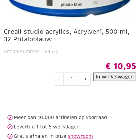
Creall studio acrylics, Acrylverf, 500 ml,
32 Phtaloblauw
Artikelnummer:
184570
€
10,95
Creall
In winkelwagen
-
+
studio
acrylics,
Acrylverf,
500
ml,
32
Meer dan 10.000 artikelen op voorraad
Phtaloblauw
Levertijd 1 tot 5 werkdagen
aantal
Gratis afhalen in onze
showroom