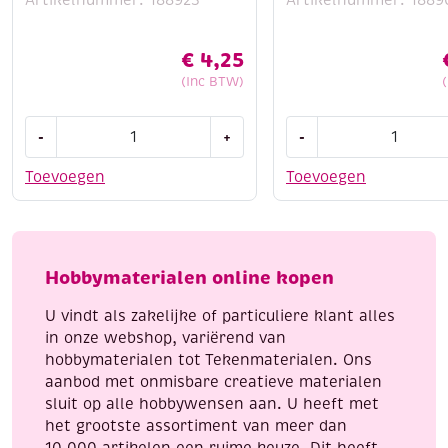
Artikelnummer: 188923
Artikelnummer: 1889
€
4,25
(Inc BTW)
Edding
Edding
-
+
-
5300
5300
acrylmarker
acrylmarker
Toevoegen
Toevoegen
fijn,
fijn,
zilver
verkeersrood
aantal
aantal
Hobbymaterialen online kopen
U vindt als zakelijke of particuliere klant alles
in onze webshop, variërend van
hobbymaterialen tot Tekenmaterialen. Ons
aanbod met onmisbare creatieve materialen
sluit op alle hobbywensen aan. U heeft met
het grootste assortiment van meer dan