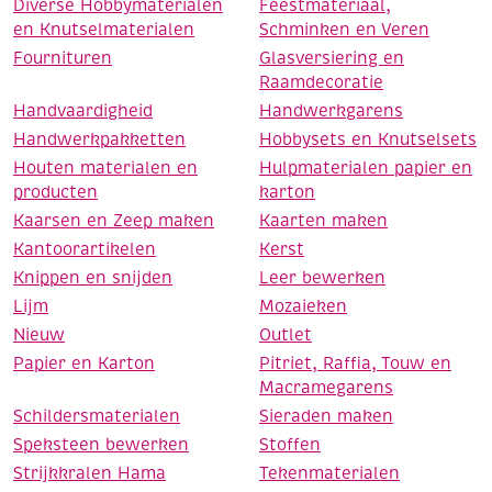
Diverse Hobbymaterialen
Feestmateriaal,
en Knutselmaterialen
Schminken en Veren
Fournituren
Glasversiering en
Raamdecoratie
Handvaardigheid
Handwerkgarens
Handwerkpakketten
Hobbysets en Knutselsets
Houten materialen en
Hulpmaterialen papier en
producten
karton
Kaarsen en Zeep maken
Kaarten maken
Kantoorartikelen
Kerst
Knippen en snijden
Leer bewerken
Lijm
Mozaieken
Nieuw
Outlet
Papier en Karton
Pitriet, Raffia, Touw en
Macramegarens
Schildersmaterialen
Sieraden maken
Speksteen bewerken
Stoffen
Strijkkralen Hama
Tekenmaterialen