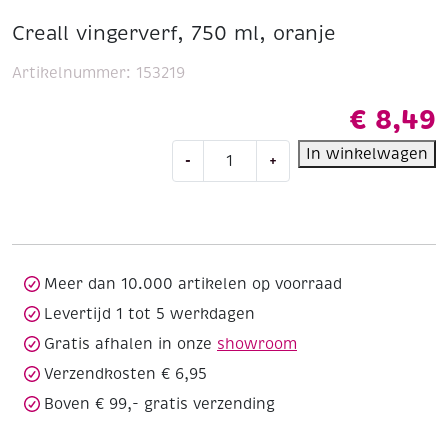
Creall vingerverf, 750 ml, oranje
Artikelnummer:
153219
€
8,49
Creall
In winkelwagen
-
+
vingerverf,
750
ml,
oranje
aantal
Meer dan 10.000 artikelen op voorraad
Levertijd 1 tot 5 werkdagen
Gratis afhalen in onze
showroom
Verzendkosten € 6,95
Boven € 99,- gratis verzending