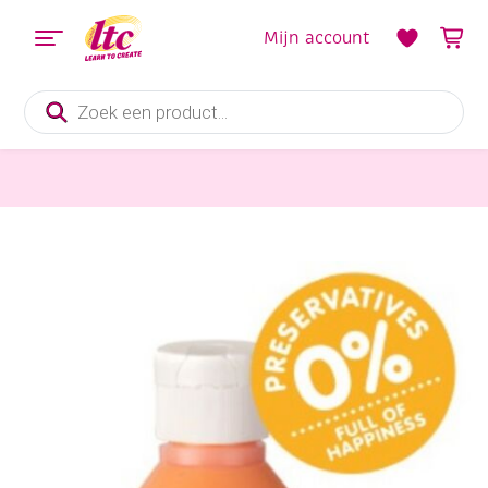
Mijn account
Producten
zoeken
Verf en Inkt
Creall vingerverf, 750 ml, oranje