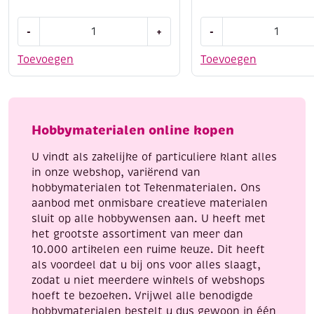
Amsterdam
Edding
-
+
-
reliefpaint
5300
/
acrylmarker
Toevoegen
Toevoegen
contourpaint,
fijn,
20
verkeersgeel
ml,
aantal
zwart
Hobbymaterialen online kopen
aantal
U vindt als zakelijke of particuliere klant alles
in onze webshop, variërend van
hobbymaterialen tot Tekenmaterialen. Ons
aanbod met onmisbare creatieve materialen
sluit op alle hobbywensen aan. U heeft met
het grootste assortiment van meer dan
10.000 artikelen een ruime keuze. Dit heeft
als voordeel dat u bij ons voor alles slaagt,
zodat u niet meerdere winkels of webshops
hoeft te bezoeken. Vrijwel alle benodigde
hobbymaterialen bestelt u dus gewoon in één