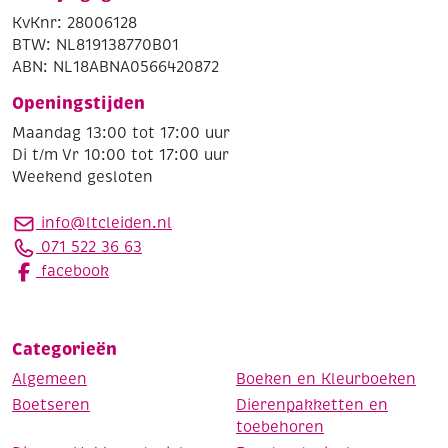
KvKnr: 28006128
BTW: NL819138770B01
ABN: NL18ABNA0566420872
Openingstijden
Maandag 13:00 tot 17:00 uur
Di t/m Vr 10:00 tot 17:00 uur
Weekend gesloten
info@ltcleiden.nl
071 522 36 63
facebook
Categorieën
Algemeen
Boeken en Kleurboeken
Boetseren
Dierenpakketten en
toebehoren