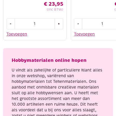
€
23,95
(Inc BTW)
Creall-
Stitch
-
+
-
Glass
and
stickerverf/windowcolour,
do
Toevoegen
Toevoegen
assortiment
borduursetje
6x80ml
164
algemeen
-
aantal
have
Hobbymaterialen online kopen
a
nice
U vindt als zakelijke of particuliere klant alles
christmas
in onze webshop, variërend van
aantal
hobbymaterialen tot Tekenmaterialen. Ons
aanbod met onmisbare creatieve materialen
sluit op alle hobbywensen aan. U heeft met
het grootste assortiment van meer dan
10.000 artikelen een ruime keuze. Dit heeft
als voordeel dat u bij ons voor alles slaagt,
zodat u niet meerdere winkels of webshops