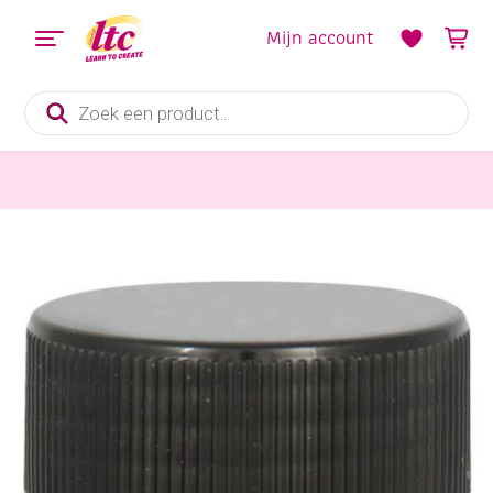
Mijn account
Producten
zoeken
Verf en Inkt
Kreul acryl glansverf, 50 ml, 516 zilver