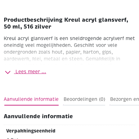
Productbeschrijving Kreul acryl glansverf,
50 ml, 516 zilver
Kreul acryl glansverf is een sneldrogende acrylverf met
oneindig veel mogelijkheden. Geschikt voor vele
ondergronden zoals hout, papier, karton, gips,
aardewerk, klei, metaal en steen. Gemakkelijk in
gebruik, lichtecht en duurzaam. De kleuren zijn
Lees meer ...
onderling mengbaar. De verf is watervast zodat de
werkstukken ook buiten neergezet kunnen worden.
Eventueel met water te verdunnen voor
transparante(re) effecten.
Aanvullende informatie
Beoordelingen (0)
Bezorgen en
Glazen potje met draaidop
Inhoud 50 ml
Kleur: Zilver
Aanvullende informatie
Verpakkingseenheid