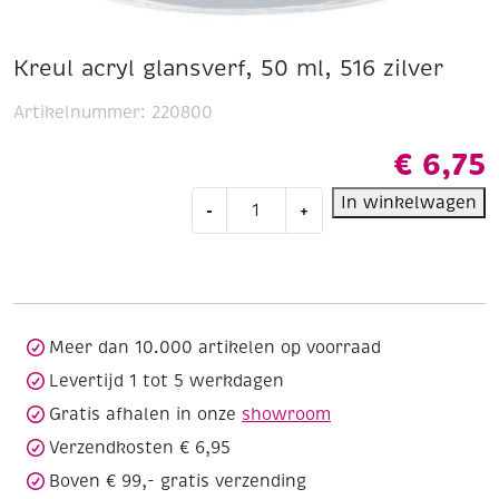
Kreul acryl glansverf, 50 ml, 516 zilver
Artikelnummer:
220800
€
6,75
Kreul
In winkelwagen
-
+
acryl
glansverf,
50
ml,
516
zilver
Meer dan 10.000 artikelen op voorraad
aantal
Levertijd 1 tot 5 werkdagen
Gratis afhalen in onze
showroom
Verzendkosten € 6,95
Boven € 99,- gratis verzending