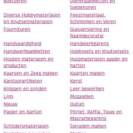
Boetseren
Dierenpakketten en
toebehoren
Diverse Hobbymaterialen
Feestmateriaal,
en Knutselmaterialen
Schminken en Veren
Fournituren
Glasversiering en
Raamdecoratie
Handvaardigheid
Handwerkgarens
Handwerkpakketten
Hobbysets en Knutselsets
Houten materialen en
Hulpmaterialen papier en
producten
karton
Kaarsen en Zeep maken
Kaarten maken
Kantoorartikelen
Kerst
Knippen en snijden
Leer bewerken
Lijm
Mozaieken
Nieuw
Outlet
Papier en Karton
Pitriet, Raffia, Touw en
Macramegarens
Schildersmaterialen
Sieraden maken