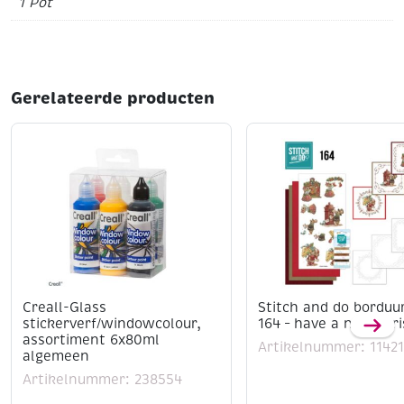
1 Pot
Gerelateerde producten
Creall-Glass
Stitch and do borduu
stickerverf/windowcolour,
164 – have a nice chr
assortiment 6x80ml
Artikelnummer: 1142
algemeen
Artikelnummer: 238554