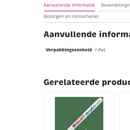
Glazen potje met draaidop
Inhoud 50 m
Aanvullende informatie
Beoordelinge
Bezorgen en retourneren
Aanvullende inform
Verpakkingseenheid
1 Pot
Gerelateerde produ