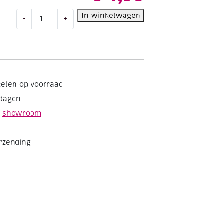
Kreul
In winkelwagen
-
+
acryl
glansverf,
50ml,
522
ijsblauw
aantal
kelen op voorraad
kdagen
e
showroom
erzending