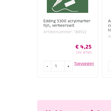
Edding 5300 acrylmarker
A
fijn, verkeerswit
c
l
Artikelnummer: 188922
A
€
4,25
(Inc BTW)
Edding
A
Toevoegen
-
+
5300
r
acrylmarker
/
fijn,
c
verkeerswit
2
aantal
m
l
a