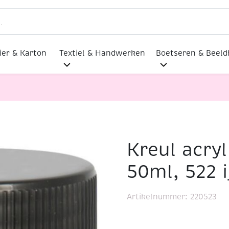
ier & Karton
Textiel & Handwerken
Boetseren & Beel
Kreul acryl
, 50ml, 522 ijsblauw
50ml, 522 
Artikelnummer:
220523