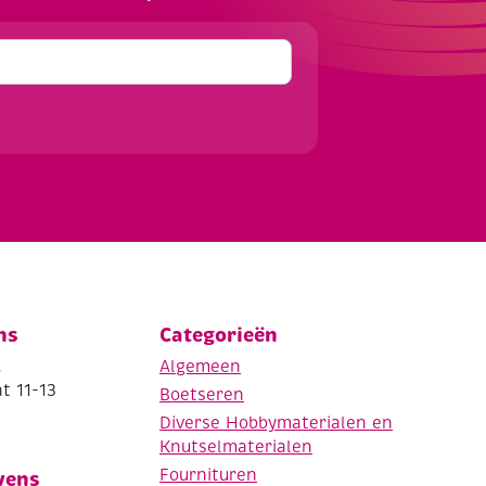
ns
Categorieën
.
Algemeen
t 11-13
Boetseren
Diverse Hobbymaterialen en
Knutselmaterialen
Fournituren
vens