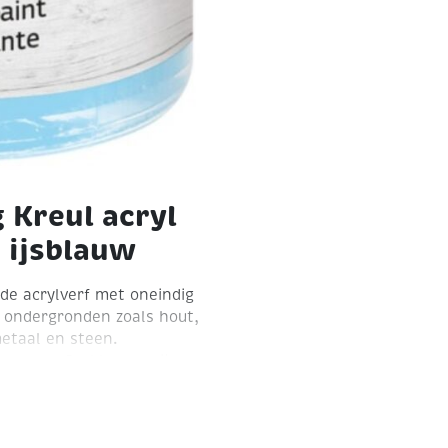
 Kreul acryl
2 ijsblauw
nde acrylverf met oneindig
e ondergronden zoals hout,
metaal en steen.
uurzaam. De kleuren zijn
ast zodat de werkstukken
Eventueel met water te
ten.