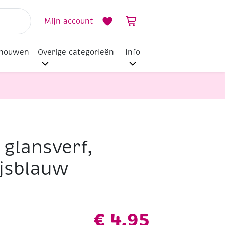
Mijn account
dhouwen
Overige categorieën
Info
 glansverf,
ijsblauw
€
4,95