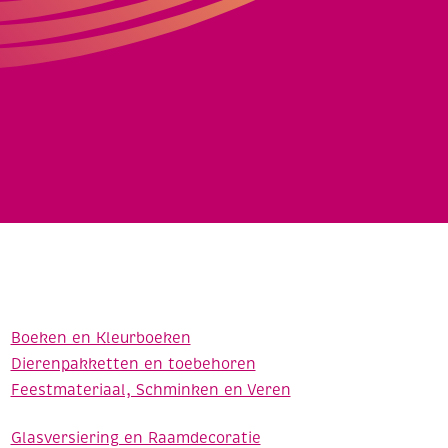
Boeken en Kleurboeken
Dierenpakketten en toebehoren
Feestmateriaal, Schminken en Veren
Glasversiering en Raamdecoratie