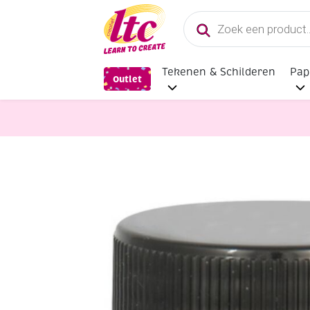
Producten
zoeken
Tekenen & Schilderen
Pap
Outlet
Verf en Inkt
Kreul acryl glansverf