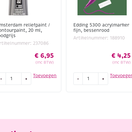
msterdam reliefpaint /
Edding 5300 acrylmarker
ontourpaint, 20 ml,
fijn, bessenrood
oodgrijs
Artikelnummer: 188910
rtikelnummer: 237086
€
6,95
€
4,25
(Inc BTW)
(Inc BTW)
msterdam
Edding
Toevoegen
Toevoege
-
+
-
+
eliefpaint
5300
acrylmarker
ontourpaint,
fijn,
0
bessenrood
l,
aantal
oodgrijs
antal