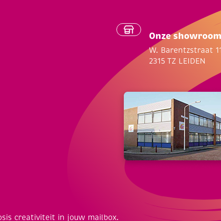
Onze showroo
W. Barentzstraat 1
2315 TZ LEIDEN
osis creativiteit in jouw mailbox.