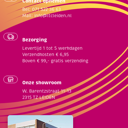
Contact opnemen
Bel: 071 522 36 63
Mail:
info@ltcleiden.nl
Bezorging
Levertijd 1 tot 5 werkdagen
Verzendkosten € 6,95
Boven € 99,- gratis verzending
Onze showroom
W. Barentzstraat 11-13
2315 TZ LEIDEN