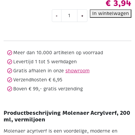
€
3,94
Molenaer
In winkelwagen
-
+
Acrylverf,
200
ml,
vermiljoen
aantal
Meer dan 10.000 artikelen op voorraad
Levertijd 1 tot 5 werkdagen
Gratis afhalen in onze
showroom
Verzendkosten € 6,95
Boven € 99,- gratis verzending
Productbeschrijving Molenaer Acrylverf, 200
ml, vermiljoen
Molenaer acyrlverf is een voordelige, moderne en