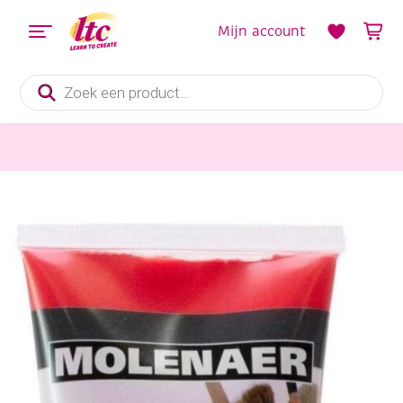
Mijn account
Producten
zoeken
Verf en Inkt
Molenaer Acrylverf, 200 ml, vermiljoen