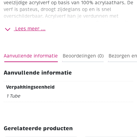
veelzijdige acrylverf op basis van 100% acrylaathars. De
verf is pasteus, droogt zijdeglans op en is snel
overschilderbaar. Acrylverf kan je verdunnen met
water en droogt snel en watervast op. De kleuren zijn
Lees meer ...
makkelijk te mengen en de verf hecht goed op
meerdere ondergronden. Zorg wel dat de
ondergronden altijd vet- en stofvrij zijn en voldoende
absorberend. De meest gebruikte ondergronden zijn
Aanvullende informatie
Beoordelingen (0)
Bezorgen en
schildersdoek en papier, maar je zou ook kunnen
denken aan gips, board, hout, steen of cement.
Aanvullende informatie
vermiljoen
Dekkend
Tube van 250 ml
Verpakkingseenheid
1 Tube
Gerelateerde producten