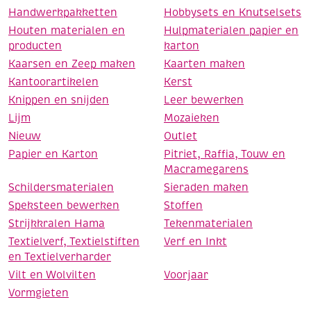
Handwerkpakketten
Hobbysets en Knutselsets
Houten materialen en
Hulpmaterialen papier en
producten
karton
Kaarsen en Zeep maken
Kaarten maken
Kantoorartikelen
Kerst
Knippen en snijden
Leer bewerken
Lijm
Mozaieken
Nieuw
Outlet
Papier en Karton
Pitriet, Raffia, Touw en
Macramegarens
Schildersmaterialen
Sieraden maken
Speksteen bewerken
Stoffen
Strijkkralen Hama
Tekenmaterialen
Textielverf, Textielstiften
Verf en Inkt
en Textielverharder
Vilt en Wolvilten
Voorjaar
Vormgieten