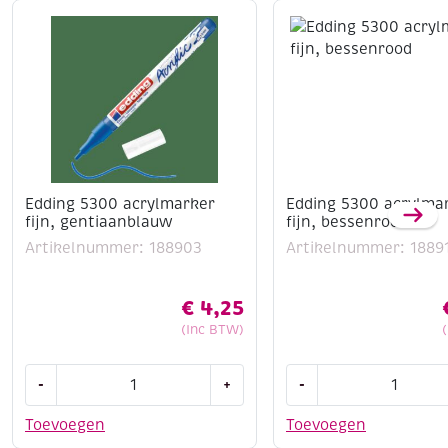
Edding 5300 acrylmarker
Edding 5300 acrylma
fijn, gentiaanblauw
fijn, bessenrood
Artikelnummer: 188903
Artikelnummer: 1889
€
4,25
(Inc BTW)
Edding
Edding
-
+
-
5300
5300
acrylmarker
acrylmarker
Toevoegen
Toevoegen
fijn,
fijn,