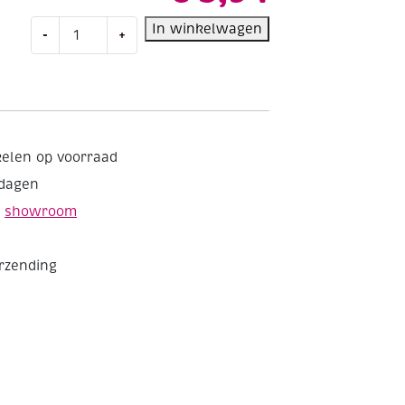
Molenaer
In winkelwagen
-
+
Acrylverf,
250
ml,
Turquoise
aantal
kelen op voorraad
kdagen
e
showroom
erzending