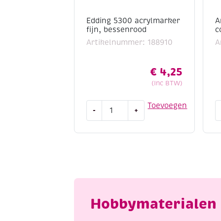
Edding 5300 acrylmarker
A
fijn, bessenrood
c
Artikelnummer: 188910
A
€
4,25
(Inc BTW)
Edding
A
Toevoegen
-
+
5300
r
acrylmarker
/
fijn,
c
bessenrood
2
aantal
m
w
a
Hobbymaterialen 