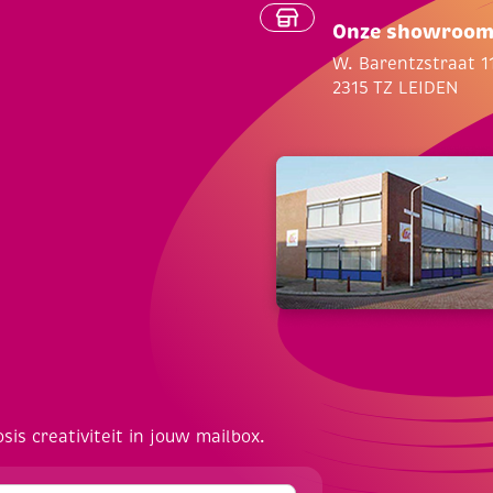
Onze showroo
W. Barentzstraat 1
2315 TZ LEIDEN
osis creativiteit in jouw mailbox.