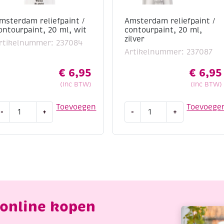
msterdam reliefpaint /
Amsterdam reliefpaint /
ontourpaint, 20 ml, wit
contourpaint, 20 ml,
zilver
rtikelnummer: 237084
Artikelnummer: 237087
€
6,95
€
6,95
(Inc BTW)
(Inc BTW)
msterdam
Amsterdam
Toevoegen
Toevoege
-
+
-
+
eliefpaint
reliefpaint
/
ontourpaint,
contourpaint,
0
20
l,
ml,
it
zilver
antal
aantal
online kopen