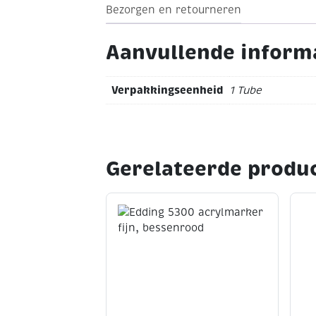
Bezorgen en retourneren
turquoise
Dekkend
Tube van 250 ml
Aanvullende inform
Verpakkingseenheid
1 Tube
Gerelateerde produ