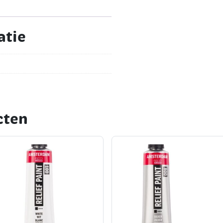
atie
cten