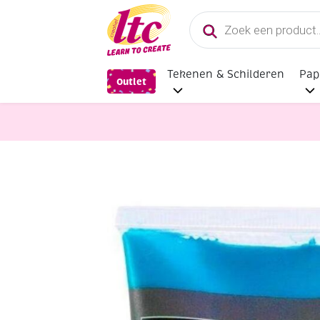
Producten
zoeken
Tekenen & Schilderen
Pap
Outlet
Verf en Inkt
Molenaer Acrylverf, 