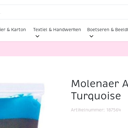
ier & Karton
Textiel & Handwerken
Boetseren & Beel
Molenaer A
250 ml, Turquoise
Turquoise
Artikelnummer:
187564