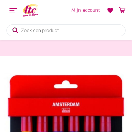
Mijn account
Producten
zoeken
Verf en Inkt
Talens Amsterdam acrylmarkers starterset 6 stuks