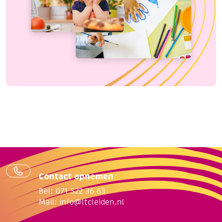
Contact opnemen
Bel: 071 522 36 63
Mail:
info@ltcleiden.nl