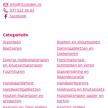
info@ltcleiden.nl
071 522 36 63
facebook
Categorieën
Algemeen
Boeken en Kleurboeken
Boetseren
Dierenpakketten en
toebehoren
Diverse Hobbymaterialen
Feestmateriaal,
en Knutselmaterialen
Schminken en Veren
Fournituren
Glasversiering en
Raamdecoratie
Handvaardigheid
Handwerkgarens
Handwerkpakketten
Hobbysets en Knutselsets
Houten materialen en
Hulpmaterialen papier en
producten
karton
Kaarsen en Zeep maken
Kaarten maken