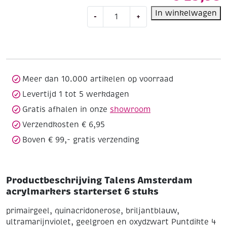
Talens
In winkelwagen
-
+
Amsterdam
acrylmarkers
starterset
6
stuks
aantal
Meer dan 10.000 artikelen op voorraad
Levertijd 1 tot 5 werkdagen
Gratis afhalen in onze
showroom
Verzendkosten € 6,95
Boven € 99,- gratis verzending
Productbeschrijving Talens Amsterdam
acrylmarkers starterset 6 stuks
primairgeel, quinacridonerose, briljantblauw,
ultramarijnviolet, geelgroen en oxydzwart
Puntdikte 4