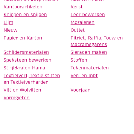
Kantoorartikelen
Kerst
Knippen en snijden
Leer bewerken
Lijm
Mozaieken
Nieuw
Outlet
Papier en Karton
Pitriet, Raffia, Touw en
Macramegarens
Schildersmaterialen
Sieraden maken
Speksteen bewerken
Stoffen
Strijkkralen Hama
Tekenmaterialen
Textielverf, Textielstiften
Verf en Inkt
en Textielverharder
Vilt en Wolvilten
Voorjaar
Vormgieten