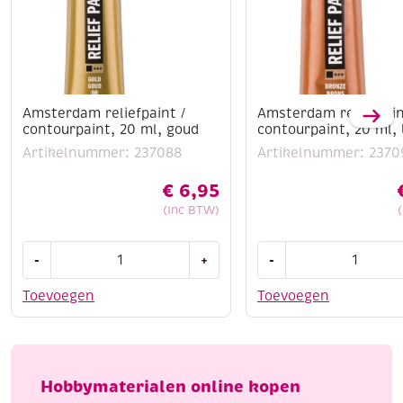
Amsterdam reliefpaint /
Amsterdam reliefpain
contourpaint, 20 ml, goud
contourpaint, 20 ml,
Artikelnummer: 237088
Artikelnummer: 2370
€
6,95
(Inc BTW)
Amsterdam
Amsterdam
-
+
-
reliefpaint
reliefpaint
/
/
Toevoegen
Toevoegen
contourpaint,
contourpaint,
20
20
ml,
ml,
goud
brons
Hobbymaterialen online kopen
aantal
aantal