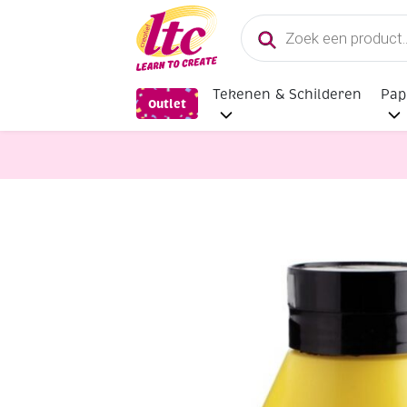
Producten
zoeken
Tekenen & Schilderen
Pap
Outlet
Verf en Inkt
Talens Amsterdam acr