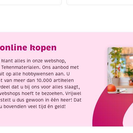
crylmarker
/
jn,
contourpaint,
oud
20
antal
ml,
goud
aantal
online kopen
re klant alles in onze webshop,
t Tekenmaterialen. Ons aanbod met
uit op alle hobbywensen aan. U
nt van meer dan 10.000 artikelen
deel dat u bij ons voor alles slaagt,
webshops hoeft te bezoeken. Vrijwel
stelt u dus gewoon in één keer! Dat
u bovendien veel tijd én geld!