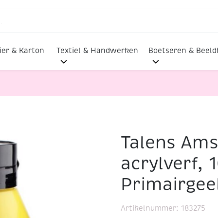
ier & Karton
Textiel & Handwerken
Boetseren & Beel
Talens Am
ylverf, 1000 ml, 275 Primairgeel
acrylverf, 
Primairgee
Artikelnummer:
183275