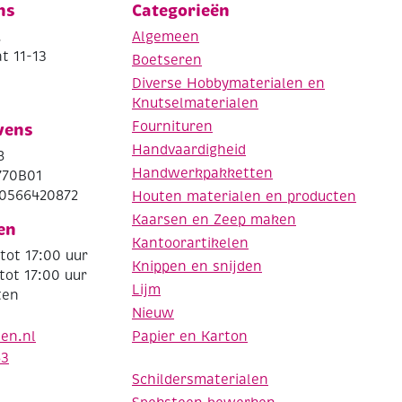
ns
Categorieën
.
Algemeen
t 11-13
Boetseren
Diverse Hobbymaterialen en
Knutselmaterialen
Fournituren
vens
Handvaardigheid
8
Handwerkpakketten
770B01
0566420872
Houten materialen en producten
Kaarsen en Zeep maken
en
Kantoorartikelen
tot 17:00 uur
Knippen en snijden
tot 17:00 uur
Lijm
ten
Nieuw
Papier en Karton
den.nl
63
Schildersmaterialen