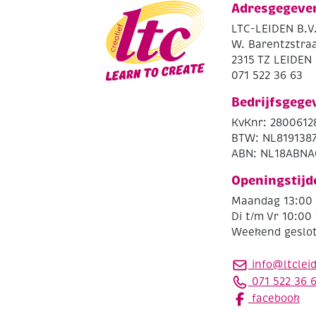
Adresgegeve
LTC-LEIDEN B.V
W. Barentzstraa
2315 TZ LEIDEN
071 522 36 63
Bedrijfsgege
KvKnr: 2800612
BTW: NL819138
ABN: NL18ABNA
Openingstijd
Maandag 13:00 
Di t/m Vr 10:00 
Weekend geslo
info@ltclei
071 522 36 
facebook