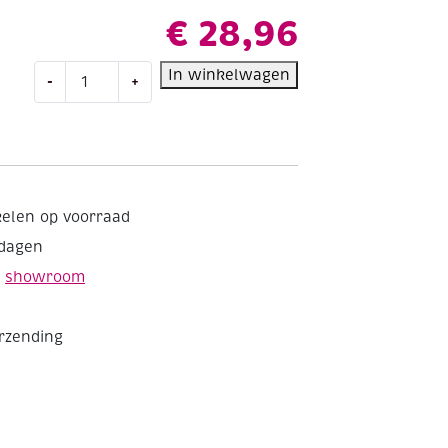
€
28,96
Talens
In winkelwagen
-
+
Amsterdam
acrylverf,
1000
ml,
275
Primairgeel
kelen op voorraad
aantal
kdagen
e
showroom
erzending