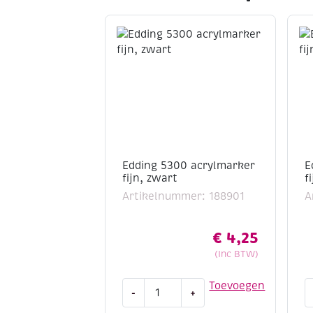
Edding 5300 acrylmarker
E
fijn, zwart
f
Artikelnummer: 188901
A
€
4,25
(Inc BTW)
Edding
E
Toevoegen
-
+
5300
5