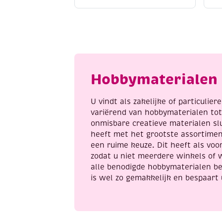
acrylmarker
a
fijn,
fi
zwart
g
aantal
a
Hobbymaterialen 
U vindt als zakelijke of particulie
variërend van hobbymaterialen to
onmisbare creatieve materialen sl
heeft met het grootste assortime
een ruime keuze. Dit heeft als voor
zodat u niet meerdere winkels of 
alle benodigde hobbymaterialen be
is wel zo gemakkelijk en bespaart 