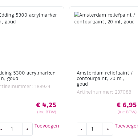
dding 5300 acrylmarker
Amsterdam reliefpaint /
ijn, goud
contourpaint, 20 ml,
goud
rtikelnummer: 188924
Artikelnummer: 237088
€
4,25
€
6,95
(Inc BTW)
(Inc BTW)
dding
Amsterdam
Toevoegen
Toevoege
-
+
-
+
300
reliefpaint