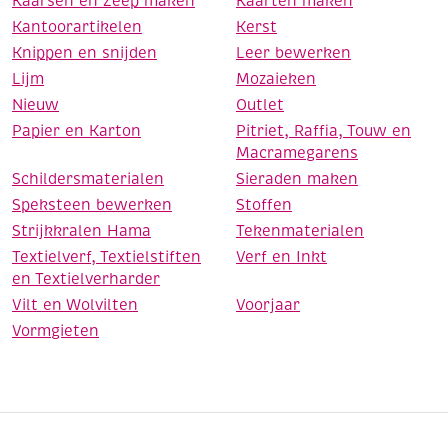
Kaarsen en Zeep maken
Kaarten maken
Kantoorartikelen
Kerst
Knippen en snijden
Leer bewerken
Lijm
Mozaieken
Nieuw
Outlet
Papier en Karton
Pitriet, Raffia, Touw en
Macramegarens
Schildersmaterialen
Sieraden maken
Speksteen bewerken
Stoffen
Strijkkralen Hama
Tekenmaterialen
Textielverf, Textielstiften
Verf en Inkt
en Textielverharder
Vilt en Wolvilten
Voorjaar
Vormgieten