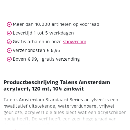
120
ml,
104
zinkwit
Meer dan 10.000 artikelen op voorraad
aantal
Levertijd 1 tot 5 werkdagen
Gratis afhalen in onze
showroom
Verzendkosten € 6,95
Boven € 99,- gratis verzending
Productbeschrijving Talens Amsterdam
acrylverf, 120 ml, 104 zinkwit
Talens Amsterdam Standaard Series acrylverf is een
kwalitatief uitstekende, waterverdunbare, vrijwel
geurloze, acrylverf die alles biedt wat een acrylschilder
nodig heeft. De verf heeft een zeer hoge graad van
lichtechtheid dankzij het gebruik van zuivere en