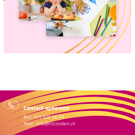
Contact opnemen
Bel: 071 522 36 63
Mail:
info@ltcleiden.nl