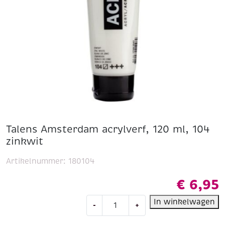
Talens Amsterdam acrylverf, 120 ml, 104
zinkwit
Artikelnummer:
180104
€
6,95
Talens
In winkelwagen
-
+
Amsterdam
acrylverf,