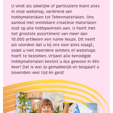
flacon
U vindt als zakelijke of particuliere klant alles
a
in onze webshop, variërend van
25
hobbymaterialen tot Tekenmaterialen. Ons
ml
aanbod met onmisbare creatieve materialen
aantal
sluit op alle hobbywensen aan. U heeft met
het grootste assortiment van meer dan
10.000 artikelen een ruime keuze. Dit heeft
als voordeel dat u bij ons voor alles slaagt,
zodat u niet meerdere winkels of webshops
hoeft te bezoeken. Vrijwel alle benodigde
hobbymaterialen bestelt u dus gewoon in één
keer! Dat is wel zo gemakkelijk en bespaart u
bovendien veel tijd én geld!