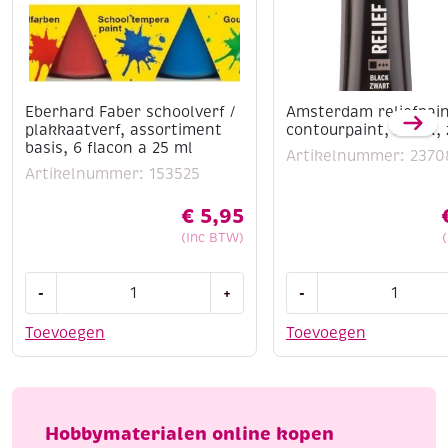
Eberhard Faber schoolverf /
Amsterdam reliefpain
plakkaatverf, assortiment
contourpaint, 20 ml,
basis, 6 flacon a 25 ml
Artikelnummer: 2370
Artikelnummer: 153525
€
5,95
(Inc BTW)
Eberhard
Amsterdam
-
+
-
Faber
reliefpaint
schoolverf
/
Toevoegen
Toevoegen
/
contourpaint,
plakkaatverf,
20
assortiment
ml,
basis,
zwart
Hobbymaterialen online kopen
6
aantal