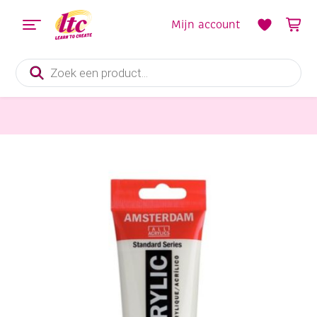
Mijn account
Producten
zoeken
Verf en Inkt
Talens Amsterdam acrylverf, 120 ml, 104 zinkwit