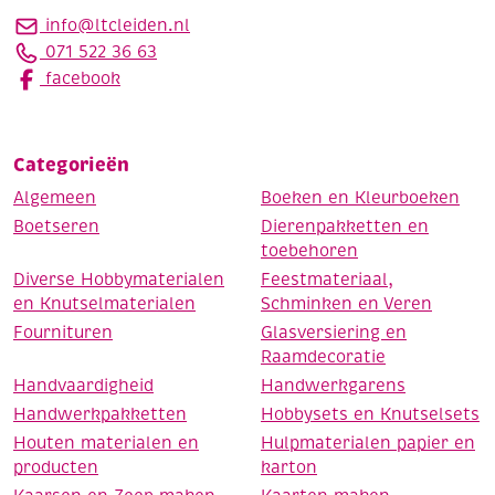
info@ltcleiden.nl
071 522 36 63
facebook
Categorieën
Algemeen
Boeken en Kleurboeken
Boetseren
Dierenpakketten en
toebehoren
Diverse Hobbymaterialen
Feestmateriaal,
en Knutselmaterialen
Schminken en Veren
Fournituren
Glasversiering en
Raamdecoratie
Handvaardigheid
Handwerkgarens
Handwerkpakketten
Hobbysets en Knutselsets
Houten materialen en
Hulpmaterialen papier en
producten
karton