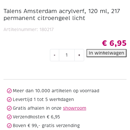
Talens Amsterdam acrylverf, 120 ml, 217
permanent citroengeel licht
Artikelnummer:
180217
€
6,95
Talens
In winkelwagen
-
+
Amsterdam
acrylverf,
120
ml,
217
permanent
Meer dan 10.000 artikelen op voorraad
citroengeel
Levertijd 1 tot 5 werkdagen
licht
Gratis afhalen in onze
showroom
aantal
Verzendkosten € 6,95
Boven € 99,- gratis verzending