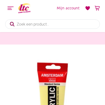
Mijn account
Producten
zoeken
Verf en Inkt
Talens Amsterdam acrylverf, 120 ml, 217 permanent citroengeel licht