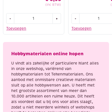
(Inc BTW)
Amsterdam
Amsterdam
-
+
-
reliefpaint
reliefpaint
/
/
Toevoegen
Toevoegen
contourpaint,
contourpaint,
20
20
ml,
ml,
wit
koper
Hobbymaterialen online kopen
aantal
aantal
U vindt als zakelijke of particuliere klant alles
in onze webshop, variërend van
hobbymaterialen tot Tekenmaterialen. Ons
aanbod met onmisbare creatieve materialen
sluit op alle hobbywensen aan. U heeft met
het grootste assortiment van meer dan
10.000 artikelen een ruime keuze. Dit heeft
als voordeel dat u bij ons voor alles slaagt,
zodat u niet meerdere winkels of webshops