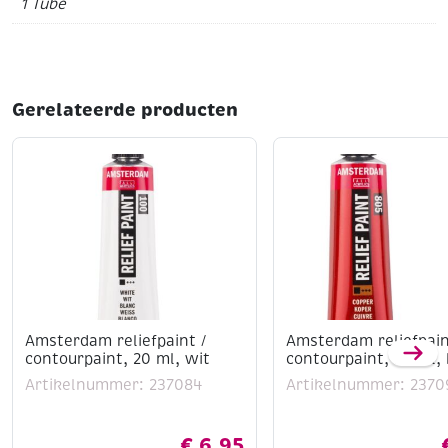
1 Tube
Deze acrylverf hecht goed op diverse ondergronden
zoals doek, papier, hout en steen en is geschikt voor
zowel beginners als gevorderde kunstenaars. De kleur
leent zich perfect voor heldere accenten, frisse lagen
Gerelateerde producten
en grafische details.
Belangrijkste kenmerken:
Kleur: Permanent Citroengeel Licht (217)
Inhoud: 120 ml
Dekkend en lichtecht (+++)
Medium viscositeit (geschikt voor detail en
structuur)
Sneldrogend en watervast na droging
Geschikt voor diverse ondergronden
Amsterdam reliefpaint /
Amsterdam reliefpain
contourpaint, 20 ml, wit
contourpaint, 20 ml,
Artikelnummer: 237084
Artikelnummer: 2370
€
6,95