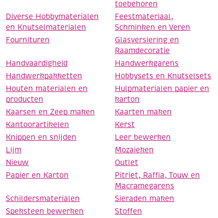
toebehoren
Diverse Hobbymaterialen
Feestmateriaal,
en Knutselmaterialen
Schminken en Veren
Fournituren
Glasversiering en
Raamdecoratie
Handvaardigheid
Handwerkgarens
Handwerkpakketten
Hobbysets en Knutselsets
Houten materialen en
Hulpmaterialen papier en
producten
karton
Kaarsen en Zeep maken
Kaarten maken
Kantoorartikelen
Kerst
Knippen en snijden
Leer bewerken
Lijm
Mozaieken
Nieuw
Outlet
Papier en Karton
Pitriet, Raffia, Touw en
Macramegarens
Schildersmaterialen
Sieraden maken
Speksteen bewerken
Stoffen