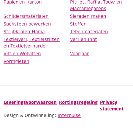
Papier en Karton
Pitriet, Raffia, Touw en
Macramegarens
Schildersmaterialen
Sieraden maken
Speksteen bewerken
Stoffen
Strijkkralen Hama
Tekenmaterialen
Textielverf, Textielstiften
Verf en Inkt
en Textielverharder
Vilt en Wolvilten
Voorjaar
Vormgieten
Leveringsvoorwaarden
Kortingsregeling
Privacy
statement
Design & Ontwikkeling:
Interpulse