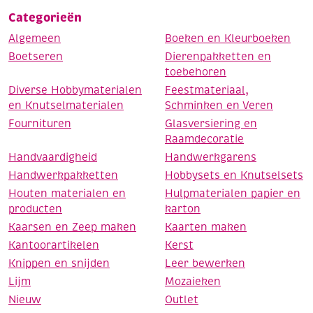
Categorieën
Algemeen
Boeken en Kleurboeken
Boetseren
Dierenpakketten en
toebehoren
Diverse Hobbymaterialen
Feestmateriaal,
en Knutselmaterialen
Schminken en Veren
Fournituren
Glasversiering en
Raamdecoratie
Handvaardigheid
Handwerkgarens
Handwerkpakketten
Hobbysets en Knutselsets
Houten materialen en
Hulpmaterialen papier en
producten
karton
Kaarsen en Zeep maken
Kaarten maken
Kantoorartikelen
Kerst
Knippen en snijden
Leer bewerken
Lijm
Mozaieken
Nieuw
Outlet