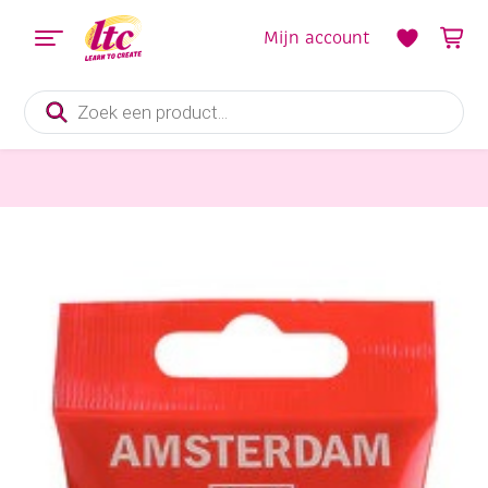
Mijn account
Producten
zoeken
Verf en Inkt
Talens Amsterdam acrylverf, 120 ml, 269 Azogeel middel