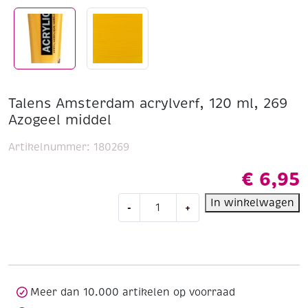
Talens Amsterdam acrylverf, 120 ml, 269
Azogeel middel
Artikelnummer:
180269
€
6,95
Talens
In winkelwagen
-
+
Amsterdam
acrylverf,
120
ml,
269
Azogeel
Meer dan 10.000 artikelen op voorraad
middel