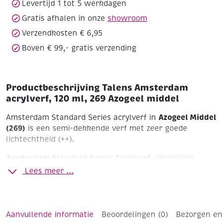
Levertijd 1 tot 5 werkdagen
aantal
Gratis afhalen in onze
showroom
Verzendkosten € 6,95
Boven € 99,- gratis verzending
Productbeschrijving Talens Amsterdam
acrylverf, 120 ml, 269 Azogeel middel
Azogeel Middel
Amsterdam Standard Series acrylverf in
(269)
is een semi-dekkende verf met zeer goede
lichtechtheid (++).
Amsterdam Standard Series Acrylverf – Veelzijdig,
Krachtig en Betrouwbaar
Lees meer ...
Ontdek de perfecte balans tussen kwaliteit en
betaalbaarheid met de Amsterdam Standard Series
acrylverf. Deze veelzijdige verf is ideaal voor zowel
Aanvullende informatie
Beoordelingen (0)
Bezorgen en
beginners als gevorderde kunstenaars die op zoek zijn