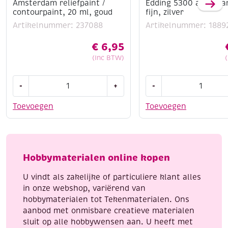
Amsterdam reliefpaint /
Edding 5300 acrylma
contourpaint, 20 ml, goud
fijn, zilver
Of je nu schildert, mixed media toepast of
experimenteert met nieuwe technieken – met de
Artikelnummer: 237088
Artikelnummer: 1889
Amsterdam Standard Series haal je een betrouwbare
€
6,95
allround acrylverf in huis.
(Inc BTW)
Amsterdam
Edding
-
+
-
reliefpaint
5300
/
acrylmarker
Toevoegen
Toevoegen
contourpaint,
fijn,
20
zilver
ml,
aantal
goud
Hobbymaterialen online kopen
aantal
U vindt als zakelijke of particuliere klant alles
in onze webshop, variërend van
hobbymaterialen tot Tekenmaterialen. Ons
aanbod met onmisbare creatieve materialen
sluit op alle hobbywensen aan. U heeft met