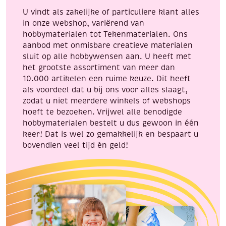
flacon
U vindt als zakelijke of particuliere klant alles
a
in onze webshop, variërend van
25
hobbymaterialen tot Tekenmaterialen. Ons
ml
aanbod met onmisbare creatieve materialen
aantal
sluit op alle hobbywensen aan. U heeft met
het grootste assortiment van meer dan
10.000 artikelen een ruime keuze. Dit heeft
als voordeel dat u bij ons voor alles slaagt,
zodat u niet meerdere winkels of webshops
hoeft te bezoeken. Vrijwel alle benodigde
hobbymaterialen bestelt u dus gewoon in één
keer! Dat is wel zo gemakkelijk en bespaart u
bovendien veel tijd én geld!