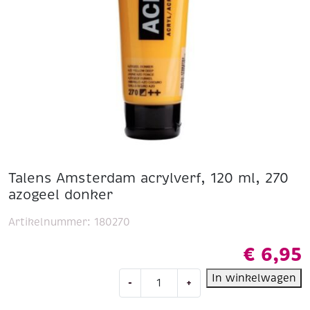
Talens Amsterdam acrylverf, 120 ml, 270
azogeel donker
Artikelnummer:
180270
€
6,95
Talens
In winkelwagen
-
+
Amsterdam
acrylverf,