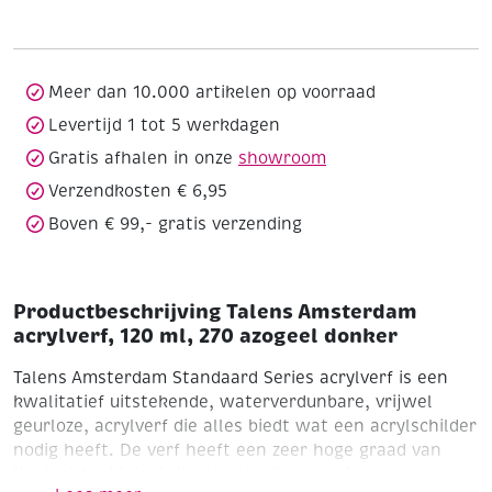
120
ml,
270
azogeel
Meer dan 10.000 artikelen op voorraad
donker
Levertijd 1 tot 5 werkdagen
aantal
Gratis afhalen in onze
showroom
Verzendkosten € 6,95
Boven € 99,- gratis verzending
Productbeschrijving Talens Amsterdam
acrylverf, 120 ml, 270 azogeel donker
Talens Amsterdam Standaard Series acrylverf is een
kwalitatief uitstekende, waterverdunbare, vrijwel
geurloze, acrylverf die alles biedt wat een acrylschilder
nodig heeft. De verf heeft een zeer hoge graad van
lichtechtheid dankzij het gebruik van zuivere en