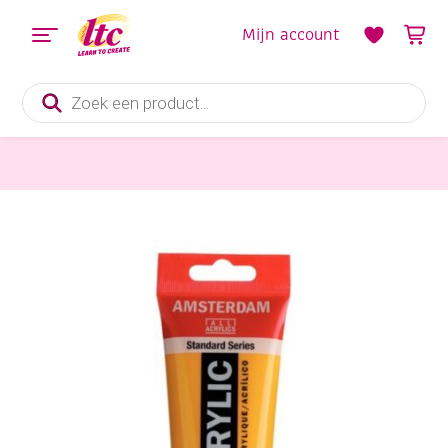
Mijn account
Producten
zoeken
Verf en Inkt
Talens Amsterdam acrylverf, 120 ml, 270 azogeel donker