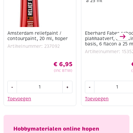
Amsterdam reliefpaint /
Eberhard Faber schoo
contourpaint, 20 ml, koper
plakkaatverf, assort
basis, 6 flacon a 25 m
Artikelnummer: 237092
Artikelnummer: 1535
€
6,95
(Inc BTW)
Amsterdam
Eberhard
-
+
-
reliefpaint
Faber
/
schoolverf
Toevoegen
Toevoegen
contourpaint,
/
20
plakkaatverf,
ml,
assortiment
koper
basis,
Hobbymaterialen online kopen
aantal
6