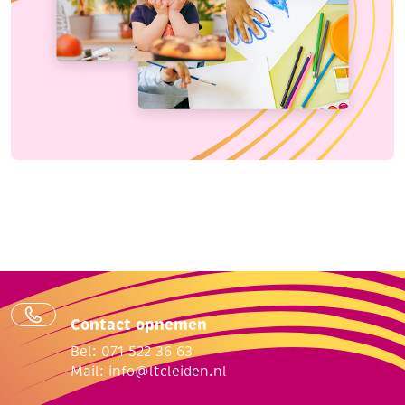
Contact opnemen
Bel: 071 522 36 63
Mail:
info@ltcleiden.nl