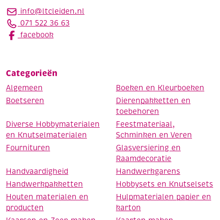
info@ltcleiden.nl
071 522 36 63
facebook
Categorieën
Algemeen
Boeken en Kleurboeken
Boetseren
Dierenpakketten en
toebehoren
Diverse Hobbymaterialen
Feestmateriaal,
en Knutselmaterialen
Schminken en Veren
Fournituren
Glasversiering en
Raamdecoratie
Handvaardigheid
Handwerkgarens
Handwerkpakketten
Hobbysets en Knutselsets
Houten materialen en
Hulpmaterialen papier en
producten
karton