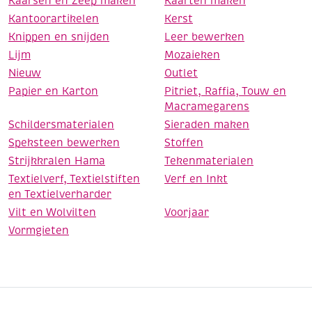
Kaarsen en Zeep maken
Kaarten maken
Kantoorartikelen
Kerst
Knippen en snijden
Leer bewerken
Lijm
Mozaieken
Nieuw
Outlet
Papier en Karton
Pitriet, Raffia, Touw en
Macramegarens
Schildersmaterialen
Sieraden maken
Speksteen bewerken
Stoffen
Strijkkralen Hama
Tekenmaterialen
Textielverf, Textielstiften
Verf en Inkt
en Textielverharder
Vilt en Wolvilten
Voorjaar
Vormgieten