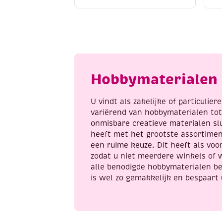
acrylmarker
w
fijn,
a
bessenrood
1
aantal
n
a
Hobbymaterialen 
U vindt als zakelijke of particulie
variërend van hobbymaterialen to
onmisbare creatieve materialen sl
heeft met het grootste assortime
een ruime keuze. Dit heeft als voor
zodat u niet meerdere winkels of 
alle benodigde hobbymaterialen be
is wel zo gemakkelijk en bespaart 