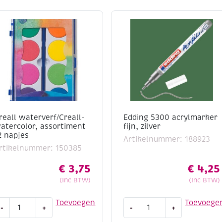
reall waterverf/Creall-
Edding 5300 acrylmarker
atercolor, assortiment
fijn, zilver
2 napjes
Artikelnummer: 188923
rtikelnummer: 150385
€
3,75
€
4,25
(Inc BTW)
(Inc BTW)
reall
Edding
Toevoegen
Toevoege
-
+
-
+
aterverf/Creall-
5300