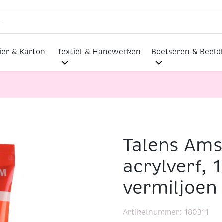
ier & Karton
Textiel & Handwerken
Boetseren & Beel
Talens Am
ylverf, 120 ml, 311 vermiljoen
acrylverf, 
vermiljoen
Artikelnummer:
180311