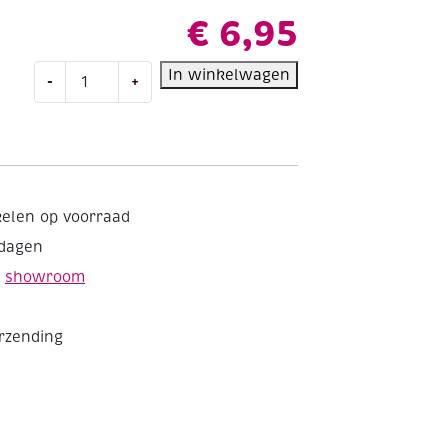
€
6,95
Talens
In winkelwagen
-
+
Amsterdam
acrylverf,
120
ml,
311
vermiljoen
kelen op voorraad
aantal
kdagen
e
showroom
erzending