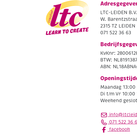
Adresgegeve
LTC-LEIDEN B.V
W. Barentzstraa
2315 TZ LEIDEN
071 522 36 63
Bedrijfsgege
KvKnr: 2800612
BTW: NL819138
ABN: NL18ABNA
Openingstijd
Maandag 13:00 
Di t/m Vr 10:00 
Weekend geslo
info@ltclei
071 522 36 
facebook