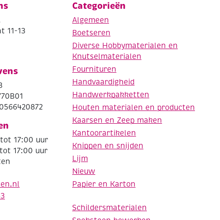
ns
Categorieën
.
Algemeen
t 11-13
Boetseren
Diverse Hobbymaterialen en
Knutselmaterialen
Fournituren
vens
Handvaardigheid
8
Handwerkpakketten
770B01
0566420872
Houten materialen en producten
Kaarsen en Zeep maken
en
Kantoorartikelen
tot 17:00 uur
Knippen en snijden
tot 17:00 uur
Lijm
ten
Nieuw
Papier en Karton
den.nl
63
Schildersmaterialen