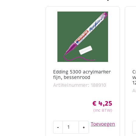
Edding 5300 acrylmarker
C
fijn, bessenrood
w
1
Artikelnummer: 188910
A
€
4,25
(Inc BTW)
Edding
C
Toevoegen
-
+
5300
w