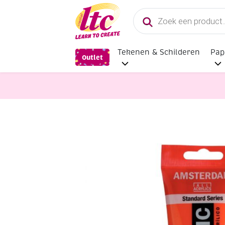
Producten
zoeken
Tekenen & Schilderen
Pap
Outlet
Verf en Inkt
Talens Amsterdam acr