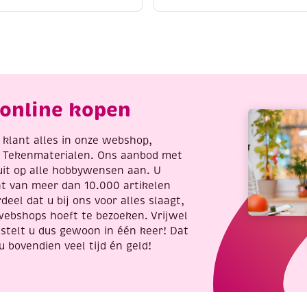
atercolor,
acrylmarker
ssortiment
fijn,
2
zilver
apjes
aantal
antal
online kopen
re klant alles in onze webshop,
t Tekenmaterialen. Ons aanbod met
uit op alle hobbywensen aan. U
nt van meer dan 10.000 artikelen
deel dat u bij ons voor alles slaagt,
webshops hoeft te bezoeken. Vrijwel
stelt u dus gewoon in één keer! Dat
u bovendien veel tijd én geld!