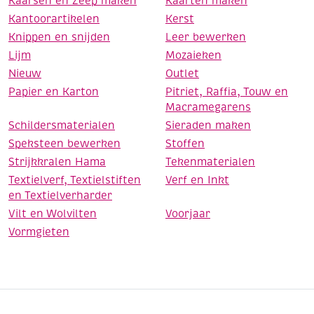
Kaarsen en Zeep maken
Kaarten maken
Kantoorartikelen
Kerst
Knippen en snijden
Leer bewerken
Lijm
Mozaieken
Nieuw
Outlet
Papier en Karton
Pitriet, Raffia, Touw en
Macramegarens
Schildersmaterialen
Sieraden maken
Speksteen bewerken
Stoffen
Strijkkralen Hama
Tekenmaterialen
Textielverf, Textielstiften
Verf en Inkt
en Textielverharder
Vilt en Wolvilten
Voorjaar
Vormgieten