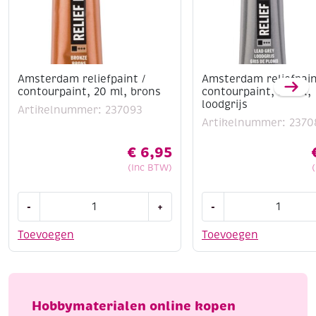
Amsterdam reliefpaint /
Amsterdam reliefpain
contourpaint, 20 ml, brons
contourpaint, 20 ml,
loodgrijs
Artikelnummer: 237093
Artikelnummer: 2370
€
6,95
(Inc BTW)
Amsterdam
Amsterdam
-
+
-
reliefpaint
reliefpaint
/
/
Toevoegen
Toevoegen
contourpaint,
contourpaint,
20
20
ml,
ml,
brons
loodgrijs
Hobbymaterialen online kopen
aantal
aantal