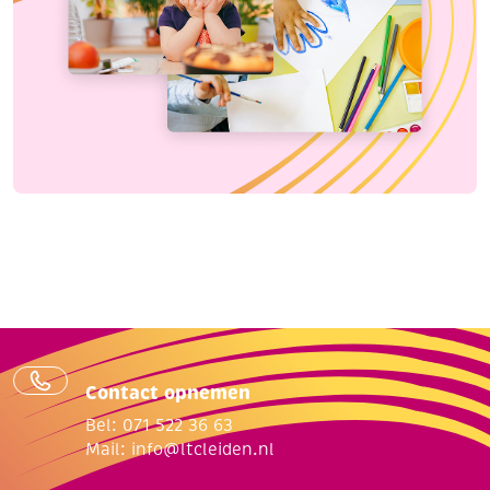
Contact opnemen
Bel: 071 522 36 63
Mail:
info@ltcleiden.nl