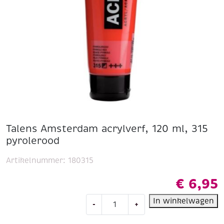
Talens Amsterdam acrylverf, 120 ml, 315
pyrolerood
Artikelnummer:
180315
€
6,95
Talens
In winkelwagen
-
+
Amsterdam
acrylverf,