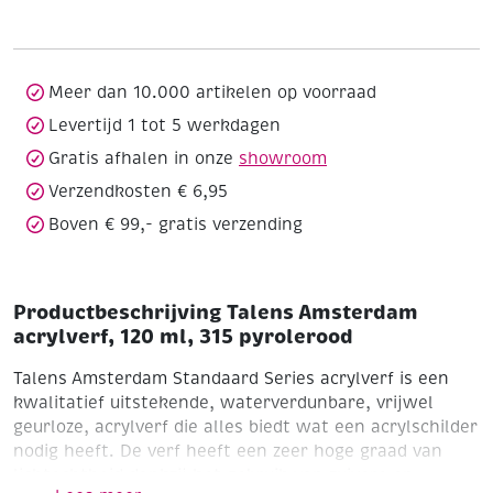
120
ml,
315
pyrolerood
Meer dan 10.000 artikelen op voorraad
aantal
Levertijd 1 tot 5 werkdagen
Gratis afhalen in onze
showroom
Verzendkosten € 6,95
Boven € 99,- gratis verzending
Productbeschrijving Talens Amsterdam
acrylverf, 120 ml, 315 pyrolerood
Talens Amsterdam Standaard Series acrylverf is een
kwalitatief uitstekende, waterverdunbare, vrijwel
geurloze, acrylverf die alles biedt wat een acrylschilder
nodig heeft. De verf heeft een zeer hoge graad van
lichtechtheid dankzij het gebruik van zuivere en