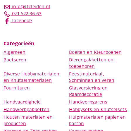
info@ltcleiden.nl
071 522 36 63
facebook
Categorieën
Algemeen
Boeken en Kleurboeken
Boetseren
Dierenpakketten en
toebehoren
Diverse Hobbymaterialen
Feestmateriaal,
en Knutselmaterialen
Schminken en Veren
Fournituren
Glasversiering en
Raamdecoratie
Handvaardigheid
Handwerkgarens
Handwerkpakketten
Hobbysets en Knutselsets
Houten materialen en
Hulpmaterialen papier en
producten
karton