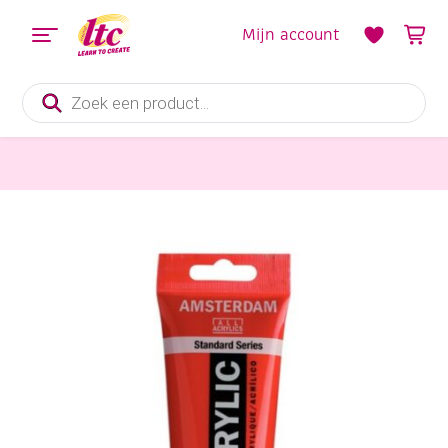
Mijn account
Producten
zoeken
Verf en Inkt
Talens Amsterdam acrylverf, 120 ml, 315 pyrolerood