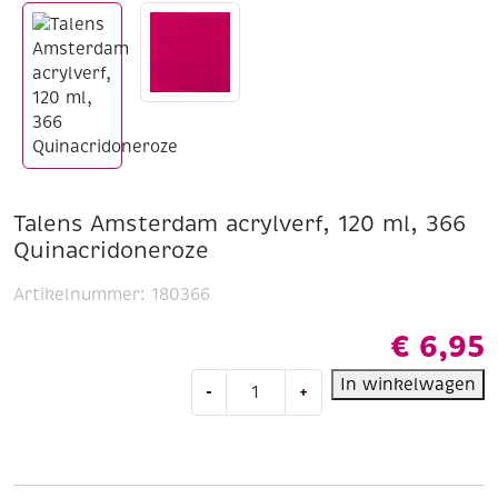
Talens Amsterdam acrylverf, 120 ml, 366
Quinacridoneroze
Artikelnummer:
180366
€
6,95
Talens
In winkelwagen
-
+
Amsterdam
acrylverf,
120
ml,