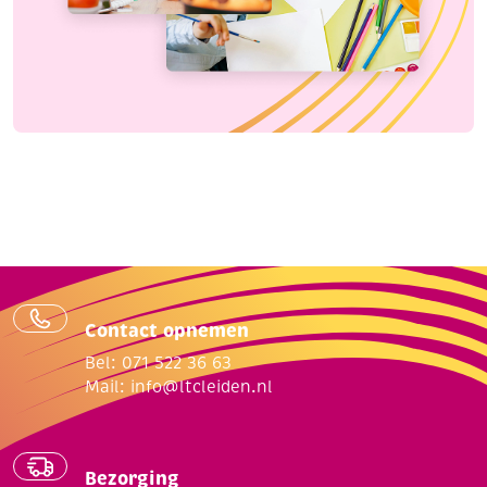
Contact opnemen
Bel: 071 522 36 63
Mail:
info@ltcleiden.nl
Bezorging