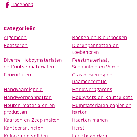
facebook
Categorieën
Algemeen
Boeken en Kleurboeken
Boetseren
Dierenpakketten en
toebehoren
Diverse Hobbymaterialen
Feestmateriaal,
en Knutselmaterialen
Schminken en Veren
Fournituren
Glasversiering en
Raamdecoratie
Handvaardigheid
Handwerkgarens
Handwerkpakketten
Hobbysets en Knutselsets
Houten materialen en
Hulpmaterialen papier en
producten
karton
Kaarsen en Zeep maken
Kaarten maken
Kantoorartikelen
Kerst
Knippen en snijden
Leer bewerken