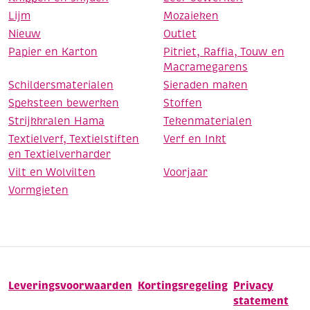
Lijm
Mozaieken
Nieuw
Outlet
Papier en Karton
Pitriet, Raffia, Touw en
Macramegarens
Schildersmaterialen
Sieraden maken
Speksteen bewerken
Stoffen
Strijkkralen Hama
Tekenmaterialen
Textielverf, Textielstiften
Verf en Inkt
en Textielverharder
Vilt en Wolvilten
Voorjaar
Vormgieten
Leveringsvoorwaarden
Kortingsregeling
Privacy
statement