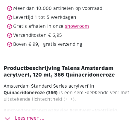
366
Quinacridoneroze
Meer dan 10.000 artikelen op voorraad
aantal
Levertijd 1 tot 5 werkdagen
Gratis afhalen in onze
showroom
Verzendkosten € 6,95
Boven € 99,- gratis verzending
Productbeschrijving Talens Amsterdam
acrylverf, 120 ml, 366 Quinacridoneroze
Amsterdam Standard Series acrylverf in
Quinacridoneroze (366)
is een semi-dekkende verf met
uitstekende lichtechtheid (+++).
Amsterdam Standard Series Acrylverf – Veelzijdig,
Krachtig en Betrouwbaar
Lees meer ...
Ontdek de perfecte balans tussen kwaliteit en