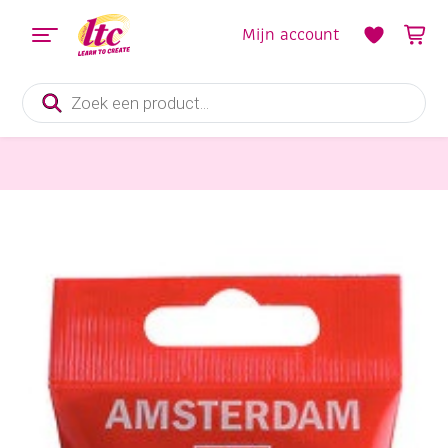
Mijn account
Producten
zoeken
Verf en Inkt
Talens Amsterdam acrylverf, 120 ml, 366 Quinacridoneroze