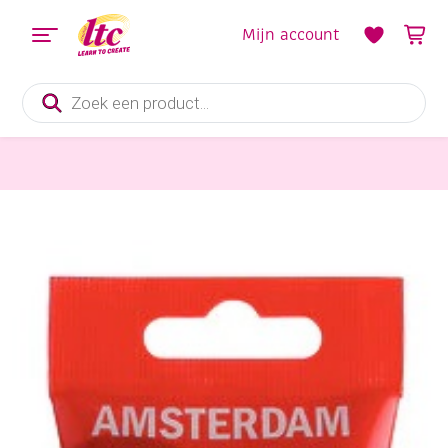
Mijn account
Producten
zoeken
Verf en Inkt
Talens Amsterdam acrylverf, 120 ml, 519 Ultramarijnviolet Licht