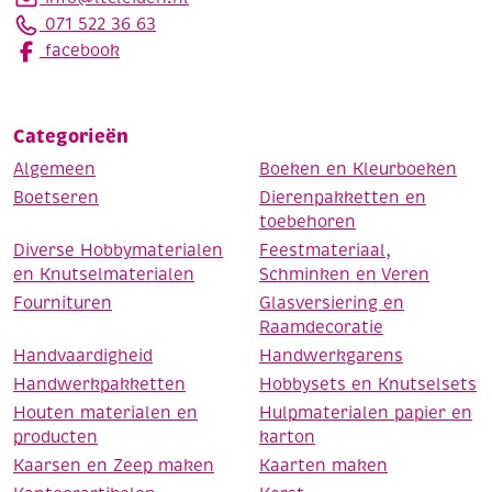
071 522 36 63
facebook
Categorieën
Algemeen
Boeken en Kleurboeken
Boetseren
Dierenpakketten en
toebehoren
Diverse Hobbymaterialen
Feestmateriaal,
en Knutselmaterialen
Schminken en Veren
Fournituren
Glasversiering en
Raamdecoratie
Handvaardigheid
Handwerkgarens
Handwerkpakketten
Hobbysets en Knutselsets
Houten materialen en
Hulpmaterialen papier en
producten
karton
Kaarsen en Zeep maken
Kaarten maken