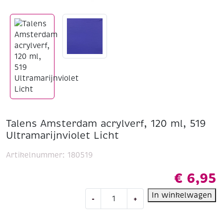
Talens Amsterdam acrylverf, 120 ml, 519
Ultramarijnviolet Licht
Artikelnummer:
180519
€
6,95
Talens
In winkelwagen
-
+
Amsterdam
acrylverf,