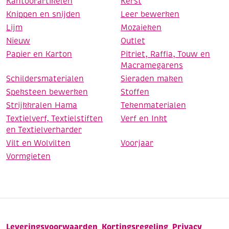
Kantoorartikelen
Kerst
Knippen en snijden
Leer bewerken
Lijm
Mozaieken
Nieuw
Outlet
Papier en Karton
Pitriet, Raffia, Touw en
Macramegarens
Schildersmaterialen
Sieraden maken
Speksteen bewerken
Stoffen
Strijkkralen Hama
Tekenmaterialen
Textielverf, Textielstiften
Verf en Inkt
en Textielverharder
Vilt en Wolvilten
Voorjaar
Vormgieten
Leveringsvoorwaarden
Kortingsregeling
Privacy