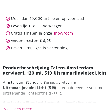
120
ml,
519
Ultramarijnviolet
Meer dan 10.000 artikelen op voorraad
Licht
Levertijd 1 tot 5 werkdagen
aantal
Gratis afhalen in onze
showroom
Verzendkosten € 6,95
Boven € 99,- gratis verzending
Productbeschrijving Talens Amsterdam
acrylverf, 120 ml, 519 Ultramarijnviolet Licht
Amsterdam Standard Series acrylverf in
Ultramarijnviolet Licht (519)
is een dekkende verf met
uitstekende lichtechtheid (+++).
Amsterdam Standard Series Acrylverf – Veelzijdig,
Krachtig en Betrouwbaar
Lees meer ...