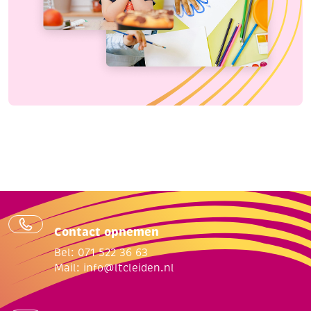
Contact opnemen
Bel: 071 522 36 63
Mail:
info@ltcleiden.nl