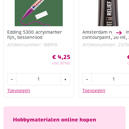
Edding 5300 acrylmarker
Amsterdam reliefpain
fijn, bessenrood
contourpaint, 20 ml,
Artikelnummer: 188910
Artikelnummer: 2370
€
4,25
(Inc BTW)
Edding
Amsterdam
-
+
-
5300
reliefpaint
acrylmarker
/
Toevoegen
Toevoegen
fijn,
contourpaint,
bessenrood
20
aantal
ml,
zwart
Hobbymaterialen online kopen
aantal