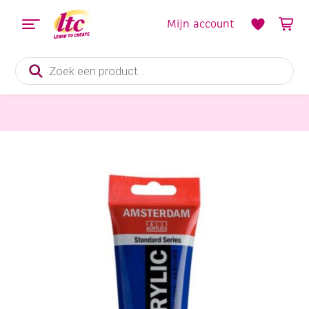
Mijn account
Producten
zoeken
Verf en Inkt
Talens Amsterdam acrylverf, 120 ml, 570 phtaloblauw