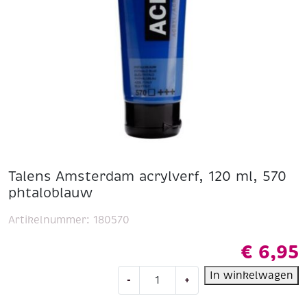
Talens Amsterdam acrylverf, 120 ml, 570
phtaloblauw
Artikelnummer:
180570
€
6,95
Talens
In winkelwagen
-
+
Amsterdam
acrylverf,