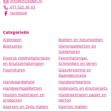
info@ltcleiden.nl
071 522 36 63
facebook
Categorieën
Algemeen
Boeken en Kleurboeken
Boetseren
Dierenpakketten en
toebehoren
Diverse Hobbymaterialen
Feestmateriaal,
en Knutselmaterialen
Schminken en Veren
Fournituren
Glasversiering en
Raamdecoratie
Handvaardigheid
Handwerkgarens
Handwerkpakketten
Hobbysets en Knutselsets
Houten materialen en
Hulpmaterialen papier en
producten
karton
Kaarsen en Zeep maken
Kaarten maken