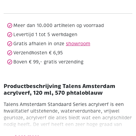
120
ml,
570
phtaloblauw
Meer dan 10.000 artikelen op voorraad
aantal
Levertijd 1 tot 5 werkdagen
Gratis afhalen in onze
showroom
Verzendkosten € 6,95
Boven € 99,- gratis verzending
Productbeschrijving Talens Amsterdam
acrylverf, 120 ml, 570 phtaloblauw
Talens Amsterdam Standaard Series acrylverf is een
kwalitatief uitstekende, waterverdunbare, vrijwel
geurloze, acrylverf die alles biedt wat een acrylschilder
nodig heeft. De verf heeft een zeer hoge graad van
lichtechtheid dankzij het gebruik van zuivere en