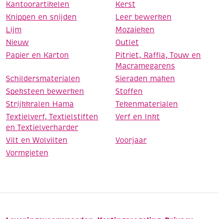
Kantoorartikelen
Kerst
Knippen en snijden
Leer bewerken
Lijm
Mozaieken
Nieuw
Outlet
Papier en Karton
Pitriet, Raffia, Touw en
Macramegarens
Schildersmaterialen
Sieraden maken
Speksteen bewerken
Stoffen
Strijkkralen Hama
Tekenmaterialen
Textielverf, Textielstiften
Verf en Inkt
en Textielverharder
Vilt en Wolvilten
Voorjaar
Vormgieten