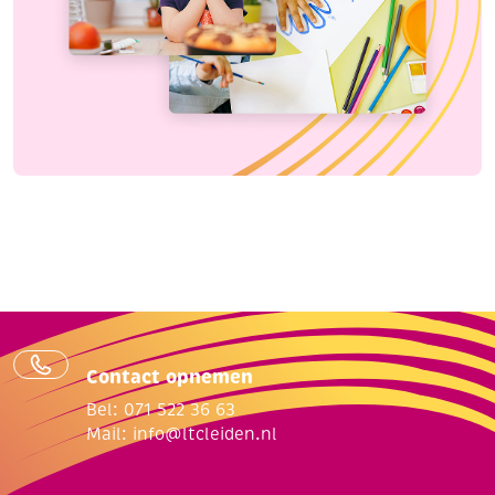
Contact opnemen
Bel: 071 522 36 63
Mail:
info@ltcleiden.nl