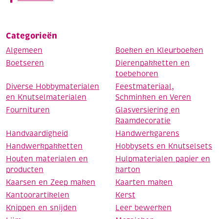
Categorieën
Algemeen
Boeken en Kleurboeken
Boetseren
Dierenpakketten en
toebehoren
Diverse Hobbymaterialen
Feestmateriaal,
en Knutselmaterialen
Schminken en Veren
Fournituren
Glasversiering en
Raamdecoratie
Handvaardigheid
Handwerkgarens
Handwerkpakketten
Hobbysets en Knutselsets
Houten materialen en
Hulpmaterialen papier en
producten
karton
Kaarsen en Zeep maken
Kaarten maken
Kantoorartikelen
Kerst
Knippen en snijden
Leer bewerken