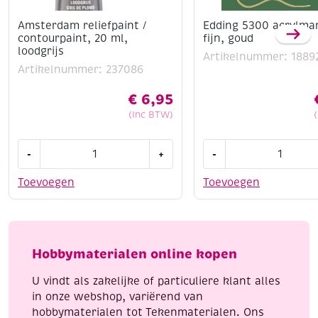
Ideaal voor studie, hobby en professioneel gebruik
Amsterdam reliefpaint /
Edding 5300 acrylma
contourpaint, 20 ml,
fijn, goud
Of je nu schildert, mixed media toepast of
loodgrijs
experimenteert met nieuwe technieken – met de
Artikelnummer: 1889
Artikelnummer: 237086
Amsterdam Standard Series haal je een betrouwbare
allround acrylverf in huis.
€
6,95
(Inc BTW)
Amsterdam
Edding
-
+
-
reliefpaint
5300
/
acrylmarker
Toevoegen
Toevoegen
contourpaint,
fijn,
20
goud
ml,
aantal
loodgrijs
Hobbymaterialen online kopen
aantal
U vindt als zakelijke of particuliere klant alles
in onze webshop, variërend van
hobbymaterialen tot Tekenmaterialen. Ons