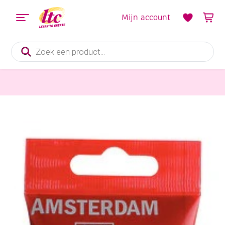
Mijn account
Producten
zoeken
Verf en Inkt
Talens Amsterdam acrylverf, 120 ml, 815 Tin