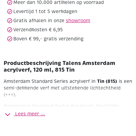
Tin
Meer dan 10.000 artikelen op voorraad
aantal
Levertijd 1 tot 5 werkdagen
Gratis afhalen in onze
showroom
Verzendkosten € 6,95
Boven € 99,- gratis verzending
Productbeschrijving Talens Amsterdam
acrylverf, 120 ml, 815 Tin
Tin (815)
Amsterdam Standard Series acrylverf in
is een
semi-dekkende verf met uitstekende lichtechtheid
(+++).
Amsterdam Standard Series Acrylverf – Veelzijdig,
Krachtig en Betrouwbaar
Lees meer ...
Ontdek de perfecte balans tussen kwaliteit en
betaalbaarheid met de Amsterdam Standard Series