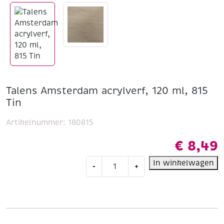
Talens Amsterdam acrylverf, 120 ml, 815
Tin
Artikelnummer:
180815
€
8,49
Talens
In winkelwagen
-
+
Amsterdam
acrylverf,
120
ml,
815