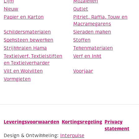
Lijm
Mozaieken
Nieuw
Outlet
Papier en Karton
Pitriet, Raffia, Touw en
Macramegarens
Schildersmaterialen
Sieraden maken
Speksteen bewerken
Stoffen
Strijkkralen Hama
Tekenmaterialen
Textielverf, Textielstiften
Verf en Inkt
en Textielverharder
Vilt en Wolvilten
Voorjaar
Vormgieten
Leveringsvoorwaarden
Kortingsregeling
Privacy
statement
Design & Ontwikkeling:
Interpulse