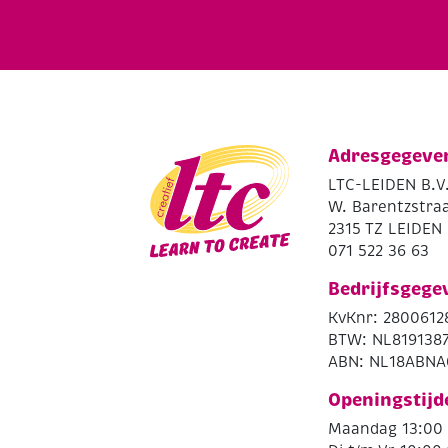
Adresgegeve
LTC-LEIDEN B.V
W. Barentzstraa
2315 TZ LEIDEN
071 522 36 63
Bedrijfsgege
KvKnr: 2800612
BTW: NL819138
ABN: NL18ABNA
Openingstijd
Maandag 13:00 