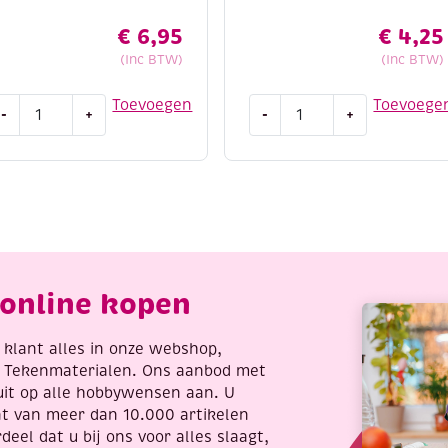
€
6,95
€
4,25
(Inc BTW)
(Inc BTW)
msterdam
Edding
Toevoegen
Toevoege
-
+
-
+
eliefpaint
5300
acrylmarker
ontourpaint,
fijn,
0
zwart
l,
aantal
ilver
antal
online kopen
re klant alles in onze webshop,
t Tekenmaterialen. Ons aanbod met
uit op alle hobbywensen aan. U
nt van meer dan 10.000 artikelen
deel dat u bij ons voor alles slaagt,