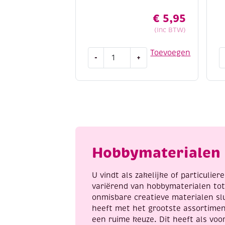
€
5,95
(Inc BTW)
Eberhard
A
Toevoegen
-
+
Faber
r
schoolverf
/
/
c
plakkaatverf,
2
assortiment
m
basis,
z
6
a
flacon
Hobbymaterialen 
a
25
ml
U vindt als zakelijke of particulie
aantal
variërend van hobbymaterialen to
onmisbare creatieve materialen sl
heeft met het grootste assortime
een ruime keuze. Dit heeft als voor