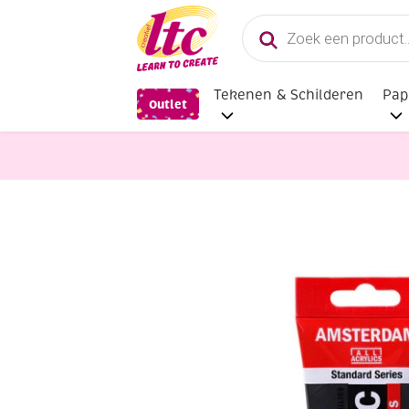
Producten
zoeken
Tekenen & Schilderen
Pap
Outlet
Verf en Inkt
Talens Amsterdam acr