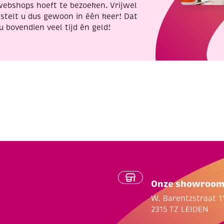
webshops hoeft te bezoeken. Vrijwel
stelt u dus gewoon in één keer! Dat
u bovendien veel tijd én geld!
Onze showroo
W. Barentzstraat 1
2315 TZ LEIDEN