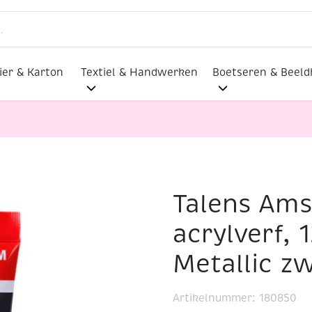
ier & Karton
Textiel & Handwerken
Boetseren & Beel
Talens Am
ylverf, 120 ml, 850 Metallic zwart
acrylverf, 
Metallic z
Artikelnummer:
180850