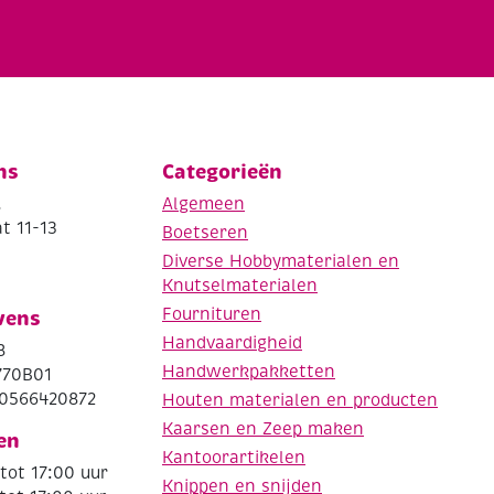
ns
Categorieën
.
Algemeen
t 11-13
Boetseren
Diverse Hobbymaterialen en
Knutselmaterialen
Fournituren
vens
Handvaardigheid
8
Handwerkpakketten
770B01
0566420872
Houten materialen en producten
Kaarsen en Zeep maken
en
Kantoorartikelen
tot 17:00 uur
Knippen en snijden