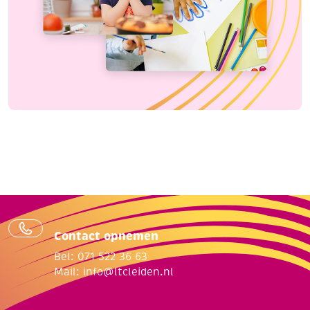
Contact opnemen
Bel: 071 522 36 63
Mail:
info@ltcleiden.nl