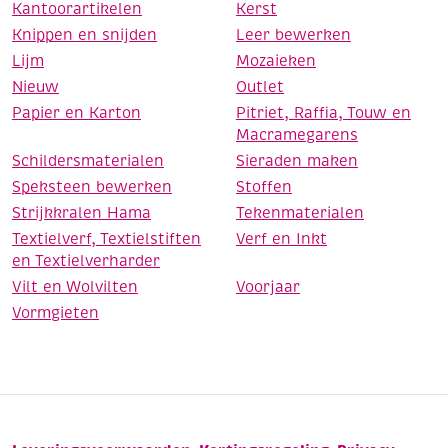
Kantoorartikelen
Kerst
Knippen en snijden
Leer bewerken
Lijm
Mozaieken
Nieuw
Outlet
Papier en Karton
Pitriet, Raffia, Touw en
Macramegarens
Schildersmaterialen
Sieraden maken
Speksteen bewerken
Stoffen
Strijkkralen Hama
Tekenmaterialen
Textielverf, Textielstiften
Verf en Inkt
en Textielverharder
Vilt en Wolvilten
Voorjaar
Vormgieten