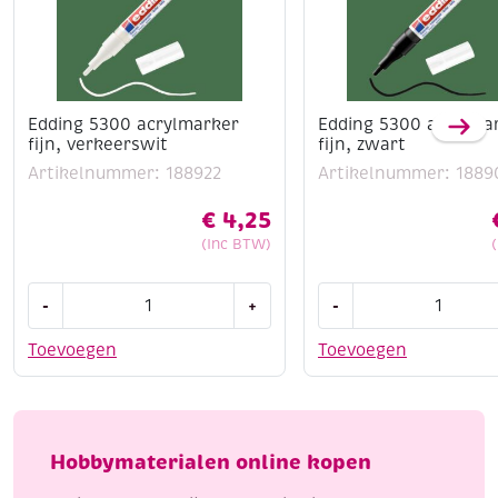
Edding 5300 acrylmarker
Edding 5300 acrylma
fijn, verkeerswit
fijn, zwart
Artikelnummer: 188922
Artikelnummer: 1889
€
4,25
(Inc BTW)
Edding
Edding
-
+
-
5300
5300
acrylmarker
acrylmarker
Toevoegen
Toevoegen
fijn,
fijn,
verkeerswit
zwart
aantal
aantal
Hobbymaterialen online kopen