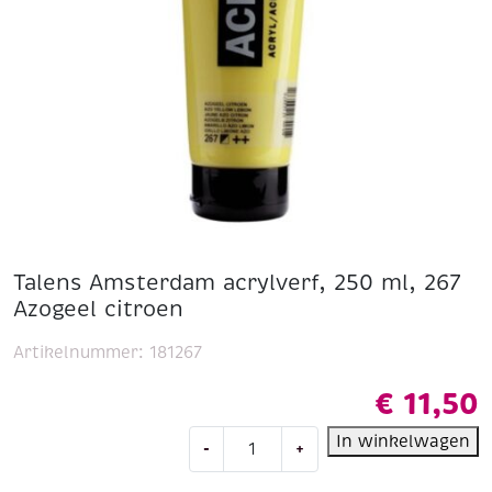
Talens Amsterdam acrylverf, 250 ml, 267
Azogeel citroen
Artikelnummer:
181267
€
11,50
Talens
In winkelwagen
-
+
Amsterdam
acrylverf,