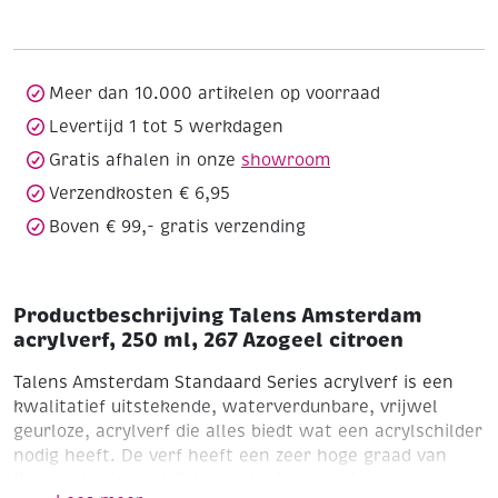
250
ml,
267
Azogeel
Meer dan 10.000 artikelen op voorraad
citroen
Levertijd 1 tot 5 werkdagen
aantal
Gratis afhalen in onze
showroom
Verzendkosten € 6,95
Boven € 99,- gratis verzending
Productbeschrijving Talens Amsterdam
acrylverf, 250 ml, 267 Azogeel citroen
Talens Amsterdam Standaard Series acrylverf is een
kwalitatief uitstekende, waterverdunbare, vrijwel
geurloze, acrylverf die alles biedt wat een acrylschilder
nodig heeft. De verf heeft een zeer hoge graad van
lichtechtheid dankzij het gebruik van zuivere en