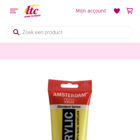
Mijn account
Producten
zoeken
Verf en Inkt
Talens Amsterdam acrylverf, 250 ml, 267 Azogeel citroen