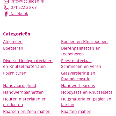
info@ltcleiden.nl
071 522 36 63
facebook
Categorieën
Algemeen
Boeken en Kleurboeken
Boetseren
Dierenpakketten en
toebehoren
Diverse Hobbymaterialen
Feestmateriaal,
en Knutselmaterialen
Schminken en Veren
Fournituren
Glasversiering en
Raamdecoratie
Handvaardigheid
Handwerkgarens
Handwerkpakketten
Hobbysets en Knutselsets
Houten materialen en
Hulpmaterialen papier en
producten
karton
Kaarsen en Zeep maken
Kaarten maken