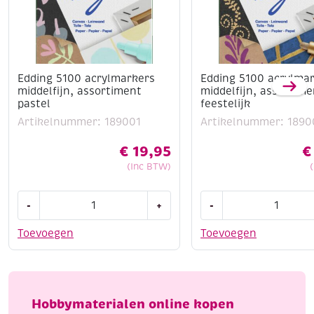
Edding 5100 acrylmarkers
Edding 5100 acrylma
middelfijn, assortiment
middelfijn, assortime
pastel
feestelijk
Artikelnummer: 189001
Artikelnummer: 1890
€
19,95
€
(Inc BTW)
Edding
Edding
-
+
-
5100
5100
acrylmarkers
acrylmarkers
Toevoegen
Toevoegen
middelfijn,
middelfijn,
assortiment
assortiment
pastel
feestelijk
aantal
aantal
Hobbymaterialen online kopen