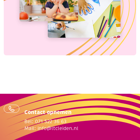
Contact opnemen
Bel: 071 522 36 63
Mail:
info@ltcleiden.nl