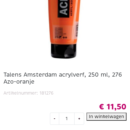
Talens Amsterdam acrylverf, 250 ml, 276
Azo-oranje
Artikelnummer:
181276
€
11,50
Talens
In winkelwagen
-
+
Amsterdam
acrylverf,