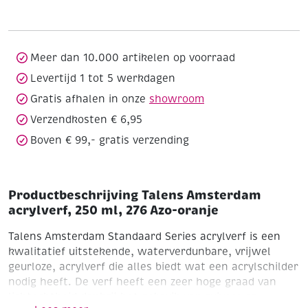
250
ml,
276
Azo-
Meer dan 10.000 artikelen op voorraad
oranje
Levertijd 1 tot 5 werkdagen
aantal
Gratis afhalen in onze
showroom
Verzendkosten € 6,95
Boven € 99,- gratis verzending
Productbeschrijving Talens Amsterdam
acrylverf, 250 ml, 276 Azo-oranje
Talens Amsterdam Standaard Series acrylverf is een
kwalitatief uitstekende, waterverdunbare, vrijwel
geurloze, acrylverf die alles biedt wat een acrylschilder
nodig heeft. De verf heeft een zeer hoge graad van
lichtechtheid dankzij het gebruik van zuivere en