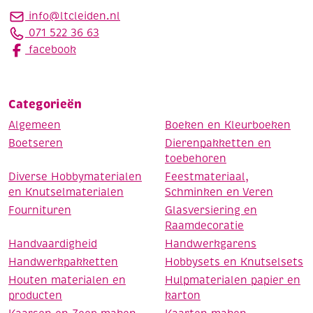
info@ltcleiden.nl
071 522 36 63
facebook
Categorieën
Algemeen
Boeken en Kleurboeken
Boetseren
Dierenpakketten en
toebehoren
Diverse Hobbymaterialen
Feestmateriaal,
en Knutselmaterialen
Schminken en Veren
Fournituren
Glasversiering en
Raamdecoratie
Handvaardigheid
Handwerkgarens
Handwerkpakketten
Hobbysets en Knutselsets
Houten materialen en
Hulpmaterialen papier en
producten
karton