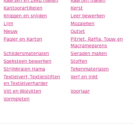
Kaarsen en Zeep maken
Kaarten maken
Kantoorartikelen
Kerst
Knippen en snijden
Leer bewerken
Lijm
Mozaieken
Nieuw
Outlet
Papier en Karton
Pitriet, Raffia, Touw en
Macramegarens
Schildersmaterialen
Sieraden maken
Speksteen bewerken
Stoffen
Strijkkralen Hama
Tekenmaterialen
Textielverf, Textielstiften
Verf en Inkt
en Textielverharder
Vilt en Wolvilten
Voorjaar
Vormgieten