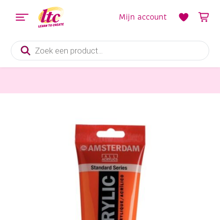
Mijn account
Producten
zoeken
Verf en Inkt
Talens Amsterdam acrylverf, 250 ml, 276 Azo-oranje