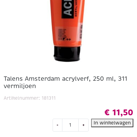
Talens Amsterdam acrylverf, 250 ml, 311
vermiljoen
Artikelnummer:
181311
€
11,50
Talens
In winkelwagen
-
+
Amsterdam
acrylverf,