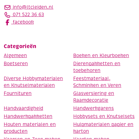
info@ltcleiden.nl
071 522 36 63
facebook
Categorieën
Algemeen
Boeken en Kleurboeken
Boetseren
Dierenpakketten en
toebehoren
Diverse Hobbymaterialen
Feestmateriaal,
en Knutselmaterialen
Schminken en Veren
Fournituren
Glasversiering en
Raamdecoratie
Handvaardigheid
Handwerkgarens
Handwerkpakketten
Hobbysets en Knutselsets
Houten materialen en
Hulpmaterialen papier en
producten
karton