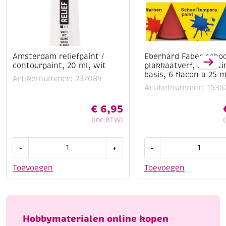
Amsterdam reliefpaint /
Eberhard Faber schoo
contourpaint, 20 ml, wit
plakkaatverf, assort
basis, 6 flacon a 25 m
Artikelnummer: 237084
Artikelnummer: 1535
€
6,95
(Inc BTW)
Amsterdam
Eberhard
-
+
-
reliefpaint
Faber
/
schoolverf
Toevoegen
Toevoegen
contourpaint,
/
20
plakkaatverf,
ml,
assortiment
wit
basis,
Hobbymaterialen online kopen
aantal
6