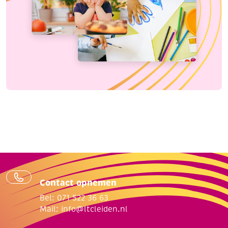
Contact opnemen
Bel: 071 522 36 63
Mail:
info@ltcleiden.nl