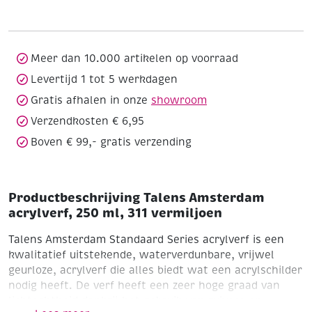
250
ml,
311
vermiljoen
Meer dan 10.000 artikelen op voorraad
aantal
Levertijd 1 tot 5 werkdagen
Gratis afhalen in onze
showroom
Verzendkosten € 6,95
Boven € 99,- gratis verzending
Productbeschrijving Talens Amsterdam
acrylverf, 250 ml, 311 vermiljoen
Talens Amsterdam Standaard Series acrylverf is een
kwalitatief uitstekende, waterverdunbare, vrijwel
geurloze, acrylverf die alles biedt wat een acrylschilder
nodig heeft. De verf heeft een zeer hoge graad van
lichtechtheid dankzij het gebruik van zuivere en