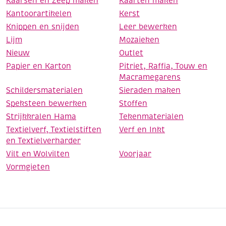
Kaarsen en Zeep maken
Kaarten maken
Kantoorartikelen
Kerst
Knippen en snijden
Leer bewerken
Lijm
Mozaieken
Nieuw
Outlet
Papier en Karton
Pitriet, Raffia, Touw en
Macramegarens
Schildersmaterialen
Sieraden maken
Speksteen bewerken
Stoffen
Strijkkralen Hama
Tekenmaterialen
Textielverf, Textielstiften
Verf en Inkt
en Textielverharder
Vilt en Wolvilten
Voorjaar
Vormgieten