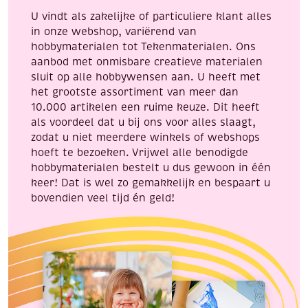
flacon
U vindt als zakelijke of particuliere klant alles
a
in onze webshop, variërend van
25
hobbymaterialen tot Tekenmaterialen. Ons
ml
aanbod met onmisbare creatieve materialen
aantal
sluit op alle hobbywensen aan. U heeft met
het grootste assortiment van meer dan
10.000 artikelen een ruime keuze. Dit heeft
als voordeel dat u bij ons voor alles slaagt,
zodat u niet meerdere winkels of webshops
hoeft te bezoeken. Vrijwel alle benodigde
hobbymaterialen bestelt u dus gewoon in één
keer! Dat is wel zo gemakkelijk en bespaart u
bovendien veel tijd én geld!