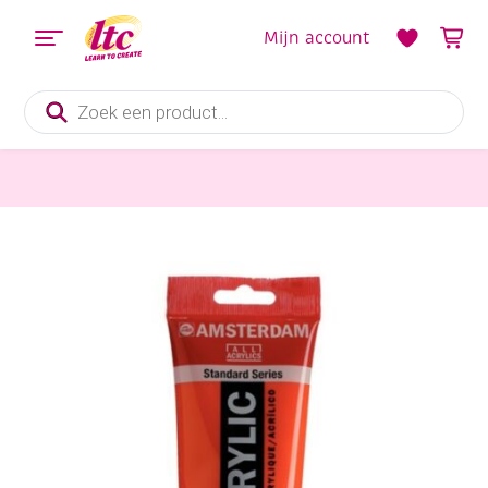
Mijn account
Producten
zoeken
Verf en Inkt
Talens Amsterdam acrylverf, 250 ml, 311 vermiljoen