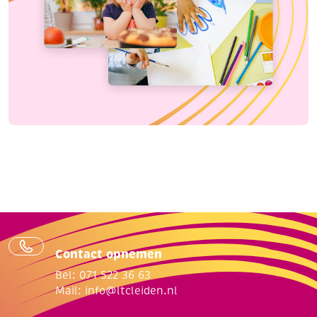
Contact opnemen
Bel: 071 522 36 63
Mail:
info@ltcleiden.nl