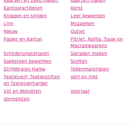
Kaarsen en Zeep maken
Kaarten maken
Kantoorartikelen
Kerst
Knippen en snijden
Leer bewerken
Lijm
Mozaieken
Nieuw
Outlet
Papier en Karton
Pitriet, Raffia, Touw en
Macramegarens
Schildersmaterialen
Sieraden maken
Speksteen bewerken
Stoffen
Strijkkralen Hama
Tekenmaterialen
Textielverf, Textielstiften
Verf en Inkt
en Textielverharder
Vilt en Wolvilten
Voorjaar
Vormgieten