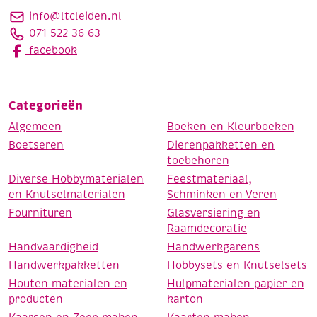
info@ltcleiden.nl
071 522 36 63
facebook
Categorieën
Algemeen
Boeken en Kleurboeken
Boetseren
Dierenpakketten en
toebehoren
Diverse Hobbymaterialen
Feestmateriaal,
en Knutselmaterialen
Schminken en Veren
Fournituren
Glasversiering en
Raamdecoratie
Handvaardigheid
Handwerkgarens
Handwerkpakketten
Hobbysets en Knutselsets
Houten materialen en
Hulpmaterialen papier en
producten
karton