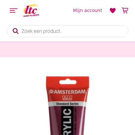
Mijn account
Producten
zoeken
Verf en Inkt
Talens Amsterdam acrylverf, 250 ml, 344 caput mortuum violet