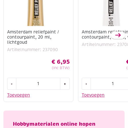
Amsterdam reliefpaint /
Amsterdam reliefpain
contourpaint, 20 ml,
contourpaint, 20 ml, 
lichtgoud
Artikelnummer: 2370
Artikelnummer: 237090
€
6,95
(Inc BTW)
Amsterdam
Amsterdam
-
+
-
reliefpaint
reliefpaint
/
/
Toevoegen
Toevoegen
contourpaint,
contourpaint,
20
20
ml,
ml,
lichtgoud
wit
Hobbymaterialen online kopen
aantal
aantal