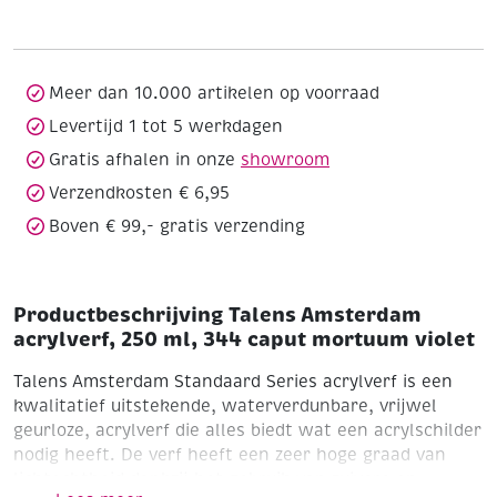
250
ml,
344
caput
Meer dan 10.000 artikelen op voorraad
mortuum
Levertijd 1 tot 5 werkdagen
violet
Gratis afhalen in onze
showroom
aantal
Verzendkosten € 6,95
Boven € 99,- gratis verzending
Productbeschrijving Talens Amsterdam
acrylverf, 250 ml, 344 caput mortuum violet
Talens Amsterdam Standaard Series acrylverf is een
kwalitatief uitstekende, waterverdunbare, vrijwel
geurloze, acrylverf die alles biedt wat een acrylschilder
nodig heeft. De verf heeft een zeer hoge graad van
lichtechtheid dankzij het gebruik van zuivere en