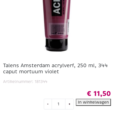
Talens Amsterdam acrylverf, 250 ml, 344
caput mortuum violet
Artikelnummer:
181344
€
11,50
Talens
In winkelwagen
-
+
Amsterdam
acrylverf,