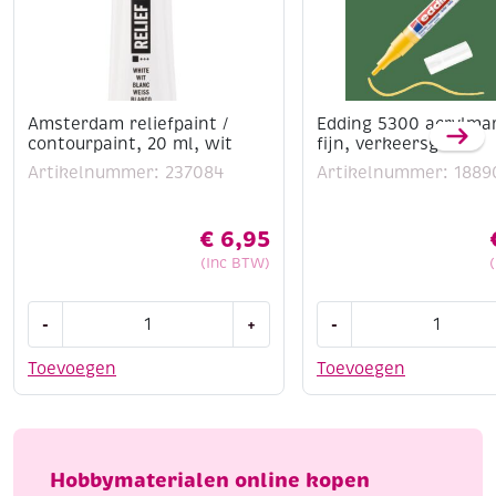
Amsterdam reliefpaint /
Edding 5300 acrylma
contourpaint, 20 ml, wit
fijn, verkeersgeel
Artikelnummer: 237084
Artikelnummer: 1889
€
6,95
(Inc BTW)
Amsterdam
Edding
-
+
-
reliefpaint
5300
/
acrylmarker
Toevoegen
Toevoegen
contourpaint,
fijn,
20
verkeersgeel
ml,
aantal
wit
Hobbymaterialen online kopen
aantal