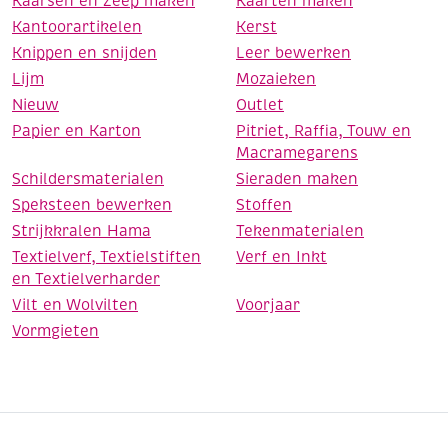
Kaarsen en Zeep maken
Kaarten maken
Kantoorartikelen
Kerst
Knippen en snijden
Leer bewerken
Lijm
Mozaieken
Nieuw
Outlet
Papier en Karton
Pitriet, Raffia, Touw en
Macramegarens
Schildersmaterialen
Sieraden maken
Speksteen bewerken
Stoffen
Strijkkralen Hama
Tekenmaterialen
Textielverf, Textielstiften
Verf en Inkt
en Textielverharder
Vilt en Wolvilten
Voorjaar
Vormgieten