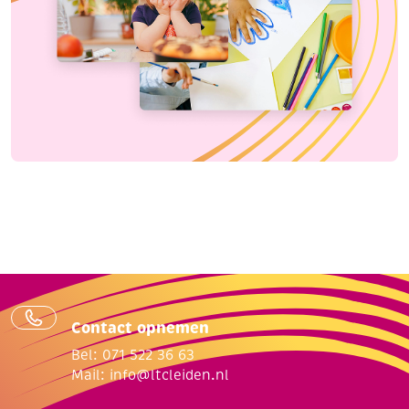
Contact opnemen
Bel: 071 522 36 63
Mail:
info@ltcleiden.nl