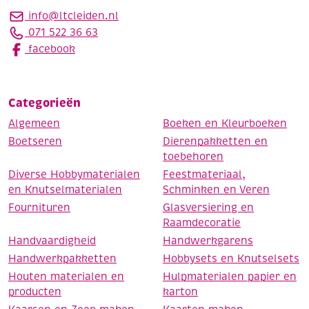
info@ltcleiden.nl
071 522 36 63
facebook
Categorieën
Algemeen
Boeken en Kleurboeken
Boetseren
Dierenpakketten en
toebehoren
Diverse Hobbymaterialen
Feestmateriaal,
en Knutselmaterialen
Schminken en Veren
Fournituren
Glasversiering en
Raamdecoratie
Handvaardigheid
Handwerkgarens
Handwerkpakketten
Hobbysets en Knutselsets
Houten materialen en
Hulpmaterialen papier en
producten
karton