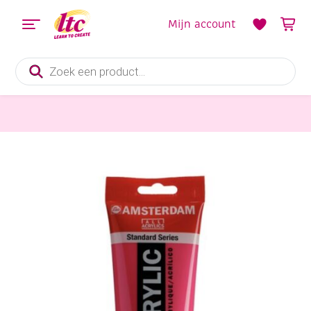
Mijn account
Producten
zoeken
Verf en Inkt
Talens Amsterdam acrylverf, 250 ml, 366 Quinacridonerose