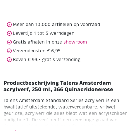
250
ml,
366
Quinacridonerose
Meer dan 10.000 artikelen op voorraad
aantal
Levertijd 1 tot 5 werkdagen
Gratis afhalen in onze
showroom
Verzendkosten € 6,95
Boven € 99,- gratis verzending
Productbeschrijving Talens Amsterdam
acrylverf, 250 ml, 366 Quinacridonerose
Talens Amsterdam Standaard Series acrylverf is een
kwalitatief uitstekende, waterverdunbare, vrijwel
geurloze, acrylverf die alles biedt wat een acrylschilder
nodig heeft. De verf heeft een zeer hoge graad van
lichtechtheid dankzij het gebruik van zuivere en