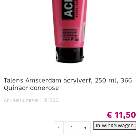
Talens Amsterdam acrylverf, 250 ml, 366
Quinacridonerose
Artikelnummer:
181366
€
11,50
Talens
In winkelwagen
-
+
Amsterdam
acrylverf,