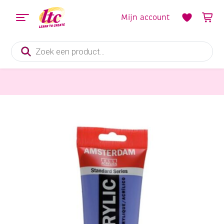
Mijn account
Producten
zoeken
Verf en Inkt
Talens Amsterdam acrylverf, 250 ml, 519 ultramarijn violet