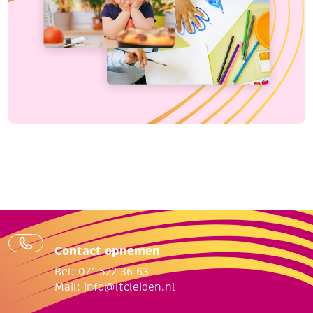
Contact opnemen
Bel: 071 522 36 63
Mail:
info@ltcleiden.nl