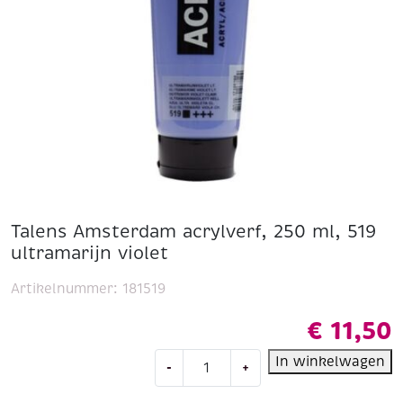
Talens Amsterdam acrylverf, 250 ml, 519
ultramarijn violet
Artikelnummer:
181519
€
11,50
Talens
In winkelwagen
-
+
Amsterdam
acrylverf,