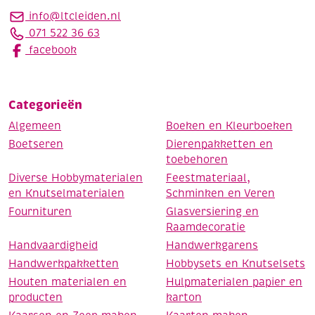
info@ltcleiden.nl
071 522 36 63
facebook
Categorieën
Algemeen
Boeken en Kleurboeken
Boetseren
Dierenpakketten en
toebehoren
Diverse Hobbymaterialen
Feestmateriaal,
en Knutselmaterialen
Schminken en Veren
Fournituren
Glasversiering en
Raamdecoratie
Handvaardigheid
Handwerkgarens
Handwerkpakketten
Hobbysets en Knutselsets
Houten materialen en
Hulpmaterialen papier en
producten
karton