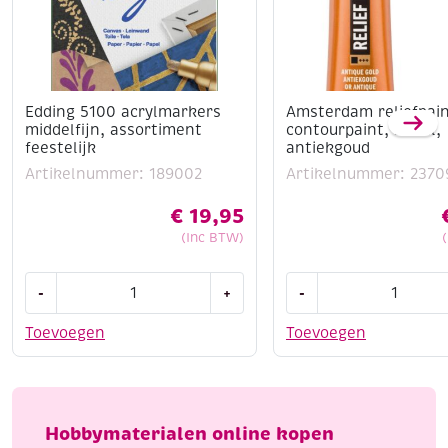
Edding 5100 acrylmarkers
Amsterdam reliefpain
middelfijn, assortiment
contourpaint, 20 ml,
feestelijk
antiekgoud
Artikelnummer: 189002
Artikelnummer: 2370
€
19,95
(Inc BTW)
Edding
Amsterdam
-
+
-
5100
reliefpaint
acrylmarkers
/
Toevoegen
Toevoegen
middelfijn,
contourpaint,
assortiment
20
feestelijk
ml,
aantal
antiekgoud
Hobbymaterialen online kopen
aantal