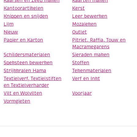
Kaarsen en Zeep maken
Kaarten maken
Kantoorartikelen
Kerst
Knippen en snijden
Leer bewerken
Lijm
Mozaieken
Nieuw
Outlet
Papier en Karton
Pitriet, Raffia, Touw en
Macramegarens
Schildersmaterialen
Sieraden maken
Speksteen bewerken
Stoffen
Strijkkralen Hama
Tekenmaterialen
Textielverf, Textielstiften
Verf en Inkt
en Textielverharder
Vilt en Wolvilten
Voorjaar
Vormgieten