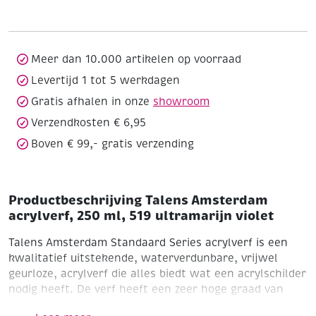
250
ml,
519
ultramarijn
Meer dan 10.000 artikelen op voorraad
violet
Levertijd 1 tot 5 werkdagen
aantal
Gratis afhalen in onze
showroom
Verzendkosten € 6,95
Boven € 99,- gratis verzending
Productbeschrijving Talens Amsterdam
acrylverf, 250 ml, 519 ultramarijn violet
Talens Amsterdam Standaard Series acrylverf is een
kwalitatief uitstekende, waterverdunbare, vrijwel
geurloze, acrylverf die alles biedt wat een acrylschilder
nodig heeft. De verf heeft een zeer hoge graad van
lichtechtheid dankzij het gebruik van zuivere en