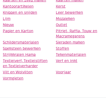
Kaarsen en Zeep maken
Kaarten maken
Kantoorartikelen
Kerst
Knippen en snijden
Leer bewerken
Lijm
Mozaieken
Nieuw
Outlet
Papier en Karton
Pitriet, Raffia, Touw en
Macramegarens
Schildersmaterialen
Sieraden maken
Speksteen bewerken
Stoffen
Strijkkralen Hama
Tekenmaterialen
Textielverf, Textielstiften
Verf en Inkt
en Textielverharder
Vilt en Wolvilten
Voorjaar
Vormgieten