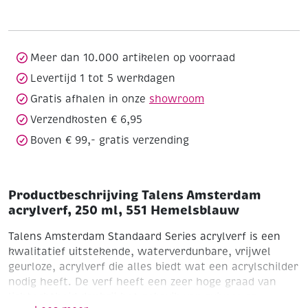
250
ml,
551
Hemelsblauw
Meer dan 10.000 artikelen op voorraad
aantal
Levertijd 1 tot 5 werkdagen
Gratis afhalen in onze
showroom
Verzendkosten € 6,95
Boven € 99,- gratis verzending
Productbeschrijving Talens Amsterdam
acrylverf, 250 ml, 551 Hemelsblauw
Talens Amsterdam Standaard Series acrylverf is een
kwalitatief uitstekende, waterverdunbare, vrijwel
geurloze, acrylverf die alles biedt wat een acrylschilder
nodig heeft. De verf heeft een zeer hoge graad van
lichtechtheid dankzij het gebruik van zuivere en