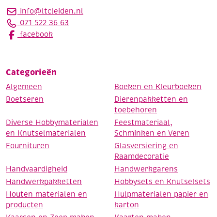
info@ltcleiden.nl
071 522 36 63
facebook
Categorieën
Algemeen
Boeken en Kleurboeken
Boetseren
Dierenpakketten en
toebehoren
Diverse Hobbymaterialen
Feestmateriaal,
en Knutselmaterialen
Schminken en Veren
Fournituren
Glasversiering en
Raamdecoratie
Handvaardigheid
Handwerkgarens
Handwerkpakketten
Hobbysets en Knutselsets
Houten materialen en
Hulpmaterialen papier en
producten
karton