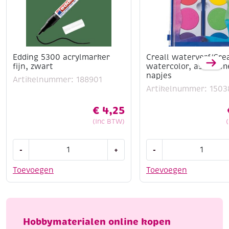
Edding 5300 acrylmarker
Creall waterverf/Crea
fijn, zwart
watercolor, assortim
napjes
Artikelnummer: 188901
Artikelnummer: 1503
€
4,25
(Inc BTW)
Edding
Creall
-
+
-
5300
waterverf/Creall-
acrylmarker
watercolor,
Toevoegen
Toevoegen
fijn,
assortiment
zwart
12
aantal
napjes
aantal
Hobbymaterialen online kopen