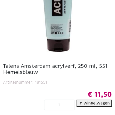
Talens Amsterdam acrylverf, 250 ml, 551
Hemelsblauw
Artikelnummer:
181551
€
11,50
Talens
In winkelwagen
-
+
Amsterdam
acrylverf,