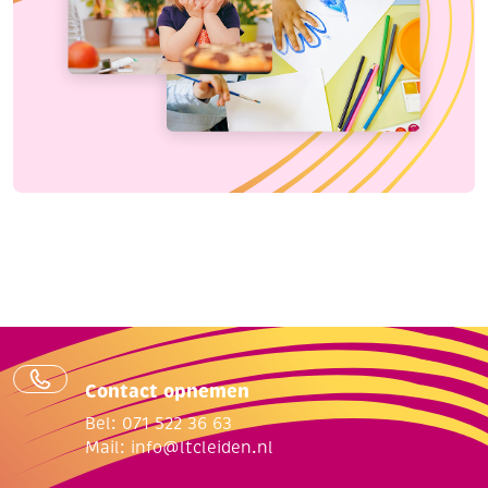
Contact opnemen
Bel: 071 522 36 63
Mail:
info@ltcleiden.nl