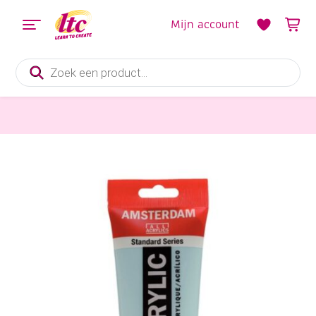
Mijn account
Producten
zoeken
Verf en Inkt
Talens Amsterdam acrylverf, 250 ml, 551 Hemelsblauw