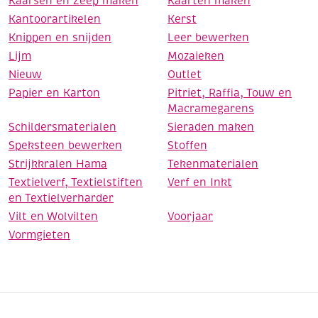
Kaarsen en Zeep maken
Kaarten maken
Kantoorartikelen
Kerst
Knippen en snijden
Leer bewerken
Lijm
Mozaieken
Nieuw
Outlet
Papier en Karton
Pitriet, Raffia, Touw en
Macramegarens
Schildersmaterialen
Sieraden maken
Speksteen bewerken
Stoffen
Strijkkralen Hama
Tekenmaterialen
Textielverf, Textielstiften
Verf en Inkt
en Textielverharder
Vilt en Wolvilten
Voorjaar
Vormgieten