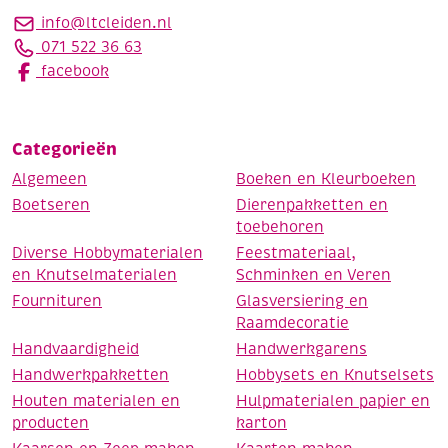
info@ltcleiden.nl
071 522 36 63
facebook
Categorieën
Algemeen
Boeken en Kleurboeken
Boetseren
Dierenpakketten en
toebehoren
Diverse Hobbymaterialen
Feestmateriaal,
en Knutselmaterialen
Schminken en Veren
Fournituren
Glasversiering en
Raamdecoratie
Handvaardigheid
Handwerkgarens
Handwerkpakketten
Hobbysets en Knutselsets
Houten materialen en
Hulpmaterialen papier en
producten
karton