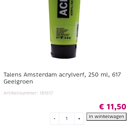
Talens Amsterdam acrylverf, 250 ml, 617
Geelgroen
Artikelnummer:
181617
€
11,50
Talens
In winkelwagen
-
+
Amsterdam
acrylverf,