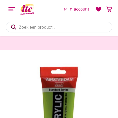
Mijn account
Producten
zoeken
Verf en Inkt
Talens Amsterdam acrylverf, 250 ml, 617 Geelgroen