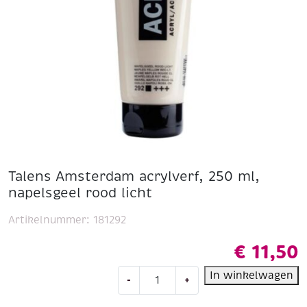
Talens Amsterdam acrylverf, 250 ml,
napelsgeel rood licht
Artikelnummer:
181292
€
11,50
Talens
In winkelwagen
-
+
Amsterdam
acrylverf,