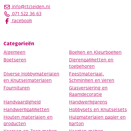
info@ltcleiden.nl
071 522 36 63
facebook
Categorieën
Algemeen
Boeken en Kleurboeken
Boetseren
Dierenpakketten en
toebehoren
Diverse Hobbymaterialen
Feestmateriaal,
en Knutselmaterialen
Schminken en Veren
Fournituren
Glasversiering en
Raamdecoratie
Handvaardigheid
Handwerkgarens
Handwerkpakketten
Hobbysets en Knutselsets
Houten materialen en
Hulpmaterialen papier en
producten
karton