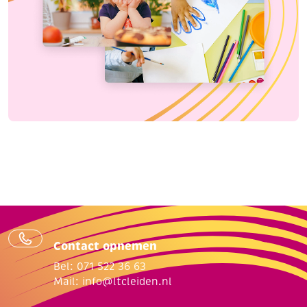
Contact opnemen
Bel: 071 522 36 63
Mail:
info@ltcleiden.nl