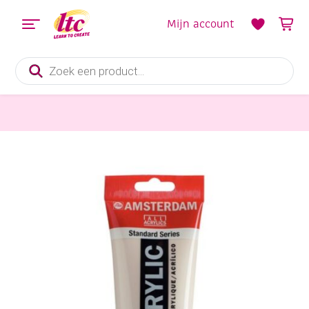
Mijn account
Producten
zoeken
Verf en Inkt
Talens Amsterdam acrylverf, 250 ml, napelsgeel rood licht