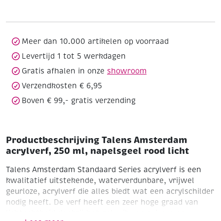
250
ml,
napelsgeel
rood
Meer dan 10.000 artikelen op voorraad
licht
Levertijd 1 tot 5 werkdagen
aantal
Gratis afhalen in onze
showroom
Verzendkosten € 6,95
Boven € 99,- gratis verzending
Productbeschrijving Talens Amsterdam
acrylverf, 250 ml, napelsgeel rood licht
Talens Amsterdam Standaard Series acrylverf is een
kwalitatief uitstekende, waterverdunbare, vrijwel
geurloze, acrylverf die alles biedt wat een acrylschilder
nodig heeft. De verf heeft een zeer hoge graad van
lichtechtheid dankzij het gebruik van zuivere en