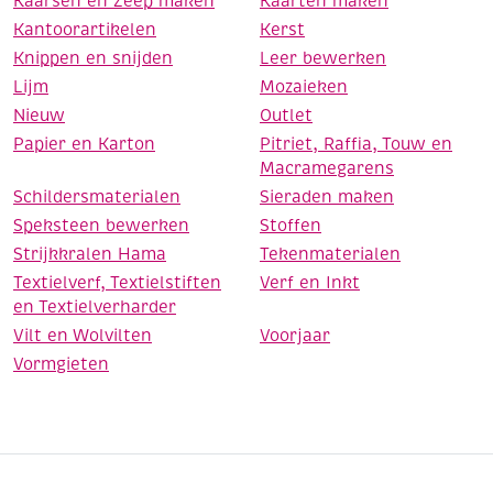
Kaarsen en Zeep maken
Kaarten maken
Kantoorartikelen
Kerst
Knippen en snijden
Leer bewerken
Lijm
Mozaieken
Nieuw
Outlet
Papier en Karton
Pitriet, Raffia, Touw en
Macramegarens
Schildersmaterialen
Sieraden maken
Speksteen bewerken
Stoffen
Strijkkralen Hama
Tekenmaterialen
Textielverf, Textielstiften
Verf en Inkt
en Textielverharder
Vilt en Wolvilten
Voorjaar
Vormgieten